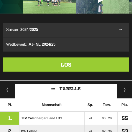
ANZEIGE
Saison:
2024/2025
Wettbewerb:
AJ- NL 2024/25
LOS
TABELLE
Pl.
Mannschaft
Sp.
Torv.
Pkt.
1.
55
JFV Calenberger Land U19
24
96 : 29
2.
53
BW Lohne
24
82 : 36