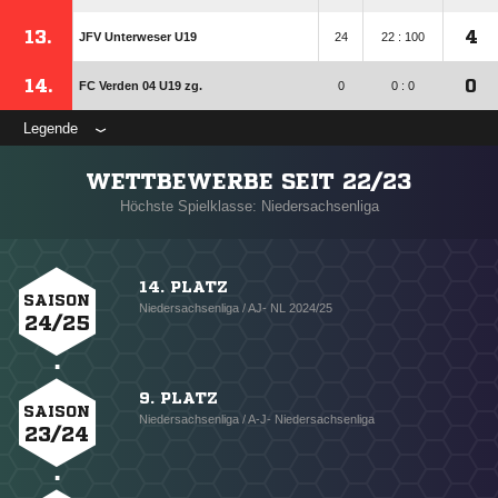
13.
4
JFV Unterweser U19
24
22 : 100
14.
0
FC Verden 04 U19 zg.
0
0 : 0
Legende
WETTBEWERBE SEIT 22/23
Höchste Spielklasse: Niedersachsenliga
14. PLATZ
SAISON
Niedersachsenliga / AJ- NL 2024/25
24/25
9. PLATZ
SAISON
Niedersachsenliga / A-J- Niedersachsenliga
23/24