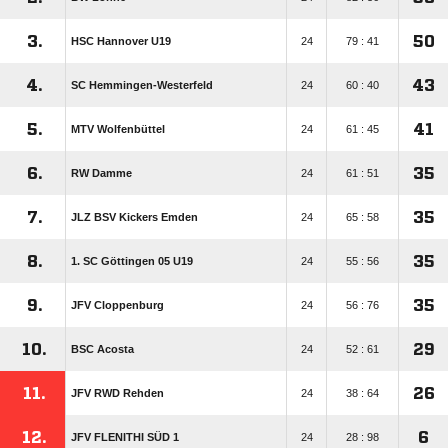
3.
50
HSC Hannover U19
24
79 : 41
4.
43
SC Hemmingen-Westerfeld
24
60 : 40
5.
41
MTV Wolfenbüttel
24
61 : 45
6.
35
RW Damme
24
61 : 51
7.
35
JLZ BSV Kickers Emden
24
65 : 58
8.
35
1. SC Göttingen 05 U19
24
55 : 56
9.
35
JFV Cloppenburg
24
56 : 76
10.
29
BSC Acosta
24
52 : 61
11.
26
JFV RWD Rehden
24
38 : 64
12.
6
JFV FLENITHI SÜD 1
24
28 : 98