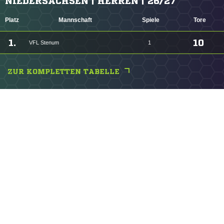
NIEDERSACHSEN | HERREN | 26/27
Platz
Mannschaft
Spiele
Tore
1.
10
VFL Stenum
1
ZUR KOMPLETTEN TABELLE