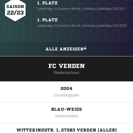
1. PLATZ
SAISON
Landesliga / A-Junioren Bezirk Lüneburg Landesliga U18 St.2
22/23
1. PLATZ
Landesliga / A-Junioren Bezirk Lüneburg Landesliga U18 2023
ALLE ANZEIGEN
FC VERDEN
Niedersachsen
2004
Gründungsjahr
BLAU-WEISS
Vereinsfarben
WITTEKINDSTR. 1, 27283 VERDEN (ALLER)