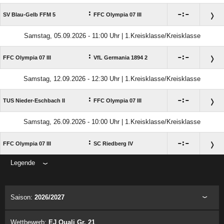
:

:

SV Blau-Gelb FFM 5
FFC Olympia 07 III
Samstag, 05.09.2026 - 11:00 Uhr | 1.Kreisklasse/Kreisklasse
:

:

FFC Olympia 07 III
VfL Germania 1894 2
Samstag, 12.09.2026 - 12:30 Uhr | 1.Kreisklasse/Kreisklasse
:

:

TUS Nieder-Eschbach II
FFC Olympia 07 III
Samstag, 26.09.2026 - 10:00 Uhr | 1.Kreisklasse/Kreisklasse
:

:

FFC Olympia 07 III
SC Riedberg IV
Legende
ANZEIGE
Saison:
2026/2027
Wettbewerb:
EJ Quali Gr. 21