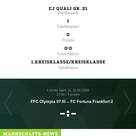
EJ QUALI GR. 21
Wettbewerb
1
Tabellenplatz
0
Punkte
0:0
Torverhältnis
1.KREISKLASSE/KREISKLASSE
Spielklasse
Letztes Spiel: Di, 16.06.2026
17:50 | Turniere
FFC Olympia 07 III
-
FC Fortuna Frankfurt 2

:

MANNSCHAFTS-NEWS