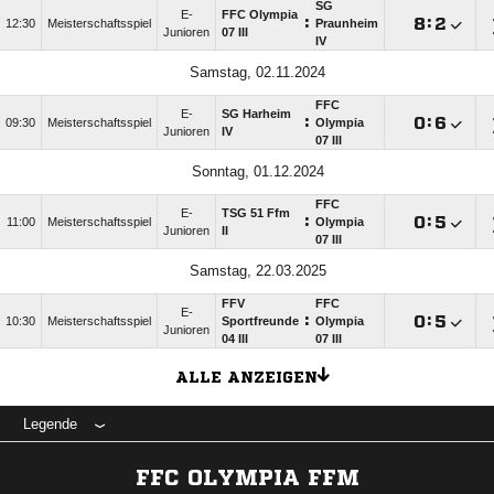
SG
E-
FFC Olympia
:

:

12:30
Meisterschaftsspiel
Praunheim
Junioren
07 III
IV
Samstag, 02.11.2024
FFC
E-
SG Harheim
:

:

09:30
Meisterschaftsspiel
Olympia
Junioren
IV
07 III
Sonntag, 01.12.2024
FFC
E-
TSG 51 Ffm
:

:

11:00
Meisterschaftsspiel
Olympia
Junioren
II
07 III
Samstag, 22.03.2025
FFV
FFC
E-
:

:

10:30
Meisterschaftsspiel
Sportfreunde
Olympia
Junioren
04 III
07 III
ALLE ANZEIGEN
Legende
FFC OLYMPIA FFM