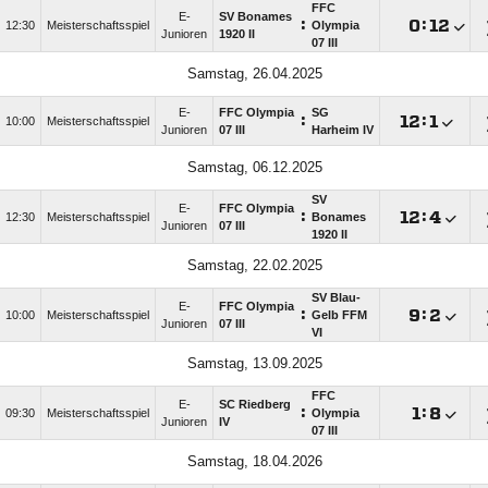
FFC
E-
SV Bonames
:

:

12:30
Meisterschaftsspiel
Olympia
Junioren
1920 II
07 III
Samstag, 26.04.2025
E-
FFC Olympia
SG
:

:

10:00
Meisterschaftsspiel
Junioren
07 III
Harheim IV
Samstag, 06.12.2025
SV
E-
FFC Olympia
:

:

12:30
Meisterschaftsspiel
Bonames
Junioren
07 III
1920 II
Samstag, 22.02.2025
SV Blau-
E-
FFC Olympia
:

:

10:00
Meisterschaftsspiel
Gelb FFM
Junioren
07 III
VI
Samstag, 13.09.2025
FFC
E-
SC Riedberg
:

:

09:30
Meisterschaftsspiel
Olympia
Junioren
IV
07 III
Samstag, 18.04.2026