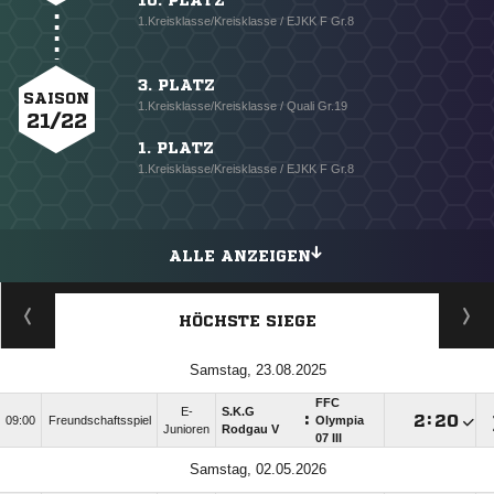
10. PLATZ
1.Kreisklasse/Kreisklasse / EJKK F Gr.8
3. PLATZ
SAISON
1.Kreisklasse/Kreisklasse / Quali Gr.19
21/22
1. PLATZ
1.Kreisklasse/Kreisklasse / EJKK F Gr.8
ALLE ANZEIGEN
HÖCHSTE SIEGE
Samstag, 23.08.2025
FFC
E-
S.K.G
:

:

09:00
Freundschaftsspiel
Olympia
Junioren
Rodgau V
07 III
Samstag, 02.05.2026