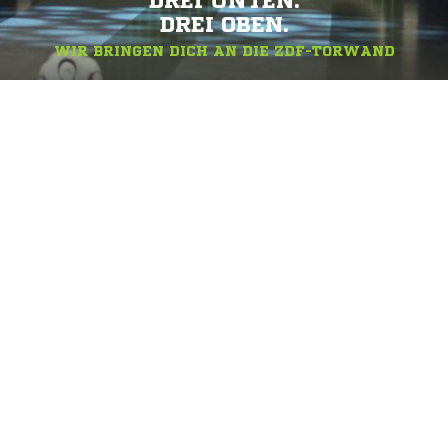
DREI UNTEN.
DREI OBEN.
WIR BRINGEN DICH AN DIE ZDF-TORWAND