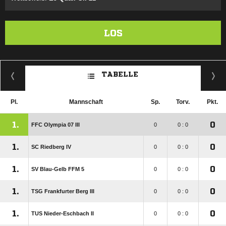
LOS
TABELLE
Pl.
Mannschaft
Sp.
Torv.
Pkt.
1.
0
FFC Olympia 07 III
0
0 : 0
1.
0
SC Riedberg IV
0
0 : 0
1.
0
SV Blau-Gelb FFM 5
0
0 : 0
1.
0
TSG Frankfurter Berg III
0
0 : 0
1.
0
TUS Nieder-Eschbach II
0
0 : 0