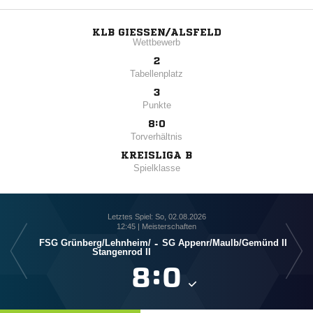
KLB GIESSEN/ALSFELD
Wettbewerb
2
Tabellenplatz
3
Punkte
8:0
Torverhältnis
KREISLIGA B
Spielklasse
Letztes Spiel: So, 02.08.2026
12:45 | Meisterschaften
FSG Grünberg/​Lehnheim/​
-
SG Appenr/​Maulb/​Gemünd II
FS
Stangenrod II

:
