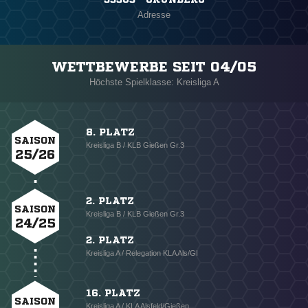
Adresse
WETTBEWERBE SEIT 04/05
Höchste Spielklasse: Kreisliga A
8. PLATZ
SAISON
Kreisliga B / KLB Gießen Gr.3
25/26
2. PLATZ
SAISON
Kreisliga B / KLB Gießen Gr.3
24/25
2. PLATZ
Kreisliga A / Relegation KLA Als/GI
16. PLATZ
SAISON
Kreisliga A / KLA Alsfeld/Gießen