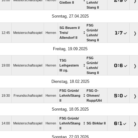
:

:

16:00
Meisterschaftsspiel
Herren
Gießen II
Lehnh/​
Stang II
Sonntag, 27.04.2025
FSG
SG Beuern I/​
Grünb/​
:

:

12:45
Meisterschaftsspiel
Herren
Treis/​
Lehnh/​
Allendorf II
Stang II
Freitag, 19.09.2025
FSG
TSG
Grünb/​
:

:

19:00
Meisterschaftsspiel
Herren
Leihgestern
Lehnh/​
III zg.
Stang II
Dienstag, 18.02.2025
FSG Grünb/​
FSG O-
:

:

19:30
Freundschaftsspiel
Herren
Lehnh/​Stang
Ohmen/​
II
Rupp/​Ulri
Sonntag, 18.05.2025
FSG Grünb/​
:

:

14:00
Meisterschaftsspiel
Herren
Lehnh/​Stang
SG Birklar II
II
Sonntag, 22.03.2026