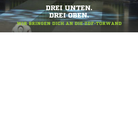
DREI UNTEN.
DREI OBEN.
WIR BRINGEN DICH AN DIE ZDF-TORWAND