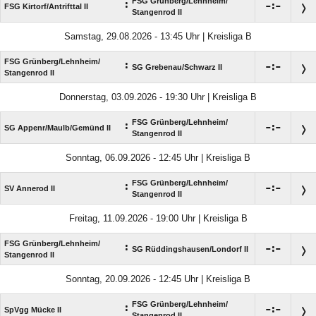
FSG Grünberg/​Lehnheim/​
:

:

FSG Kirtorf/​Antrifttal II
Stangenrod II
Samstag, 29.08.2026 - 13:45 Uhr | Kreisliga B
FSG Grünberg/​Lehnheim/​
:

:

SG Grebenau/​Schwarz II
Stangenrod II
Donnerstag, 03.09.2026 - 19:30 Uhr | Kreisliga B
FSG Grünberg/​Lehnheim/​
:

:

SG Appenr/​Maulb/​Gemünd II
Stangenrod II
Sonntag, 06.09.2026 - 12:45 Uhr | Kreisliga B
FSG Grünberg/​Lehnheim/​
:

:

SV Annerod II
Stangenrod II
Freitag, 11.09.2026 - 19:00 Uhr | Kreisliga B
FSG Grünberg/​Lehnheim/​
:

:

SG Rüddingshausen/​Londorf II
Stangenrod II
Sonntag, 20.09.2026 - 12:45 Uhr | Kreisliga B
FSG Grünberg/​Lehnheim/​
:

:

SpVgg Mücke II
Stangenrod II