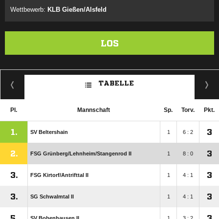
Wettbewerb:
KLB Gießen/Alsfeld
LOS
TABELLE
Pl.
Mannschaft
Sp.
Torv.
Pkt.
1.
3
SV Beltershain
1
6 : 2
2.
3
FSG Grünberg/​Lehnheim/​Stangenrod II
1
8 : 0
3.
3
FSG Kirtorf/​Antrifttal II
1
4 : 1
3.
3
SG Schwalmtal II
1
4 : 1
5.
3
SV Bobenhausen II
1
3 : 2