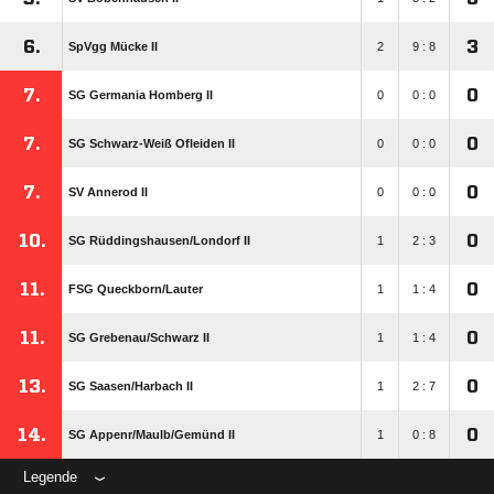
6.
3
SpVgg Mücke II
2
9 : 8
7.
0
SG Germania Homberg II
0
0 : 0
7.
0
SG Schwarz-Weiß Ofleiden II
0
0 : 0
7.
0
SV Annerod II
0
0 : 0
10.
0
SG Rüddingshausen/​Londorf II
1
2 : 3
11.
0
FSG Queckborn/​Lauter
1
1 : 4
11.
0
SG Grebenau/​Schwarz II
1
1 : 4
13.
0
SG Saasen/​Harbach II
1
2 : 7
14.
0
SG Appenr/​Maulb/​Gemünd II
1
0 : 8
Legende