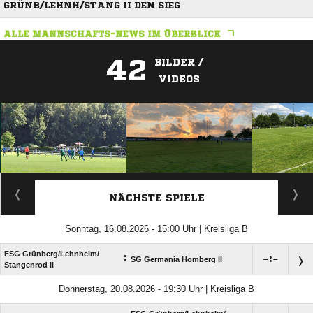
GRÜNB/LEHNH/STANG II DEN SIEG
ALLE MANNSCHAFTS-NEWS IM ÜBERBLICK
42
BILDER /
VIDEOS
ANZEIGE
NÄCHSTE SPIELE
Sonntag, 16.08.2026 - 15:00 Uhr | Kreisliga B
FSG Grünberg/​Lehnheim/​
:

:

SG Germania Homberg II
Stangenrod II
Donnerstag, 20.08.2026 - 19:30 Uhr | Kreisliga B