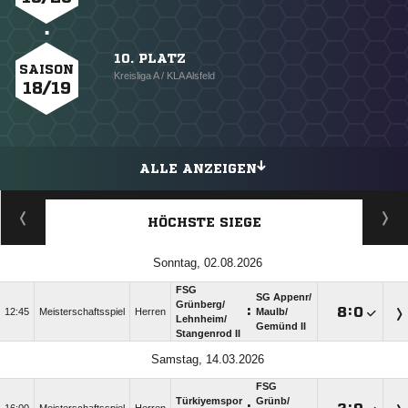
10. PLATZ
SAISON
Kreisliga A / KLA Alsfeld
18/19
ALLE ANZEIGEN
HÖCHSTE SIEGE
Sonntag, 02.08.2026
FSG
SG Appenr/​
Grünberg/​
:

:

12:45
Meisterschaftsspiel
Herren
Maulb/​
Lehnheim/​
Gemünd II
Stangenrod II
Samstag, 14.03.2026
FSG
Türkiyemspor
Grünb/​