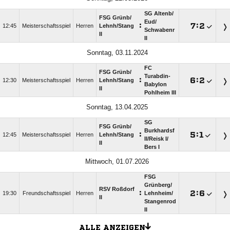
SG Altenb/​
FSG Grünb/​
Eud/​
:

:

12:45
Meisterschaftsspiel
Herren
Lehnh/​Stang
Schwabenr
II
II
Sonntag, 03.11.2024
FC
FSG Grünb/​
Turabdin-
:

:

12:30
Meisterschaftsspiel
Herren
Lehnh/​Stang
Babylon
II
Pohlheim III
Sonntag, 13.04.2025
SG
FSG Grünb/​
Burkhardsf
:

:

12:45
Meisterschaftsspiel
Herren
Lehnh/​Stang
II/​Reisk I/​
II
Bers I
Mittwoch, 01.07.2026
FSG
Grünberg/​
RSV Roßdorf
:

:

19:30
Freundschaftsspiel
Herren
Lehnheim/​
II
Stangenrod
II
ALLE ANZEIGEN