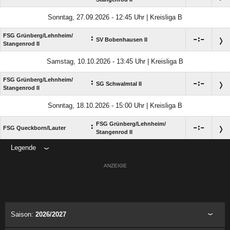
Sonntag, 27.09.2026 - 12:45 Uhr | Kreisliga B
FSG Grünberg/​Lehnheim/​
:

:

SV Bobenhausen II
Stangenrod II
Samstag, 10.10.2026 - 13:45 Uhr | Kreisliga B
FSG Grünberg/​Lehnheim/​
:

:

SG Schwalmtal II
Stangenrod II
Sonntag, 18.10.2026 - 15:00 Uhr | Kreisliga B
FSG Grünberg/​Lehnheim/​
:

:

FSG Queckborn/​Lauter
Stangenrod II
Legende
ANZEIGE
Saison:
2026/2027