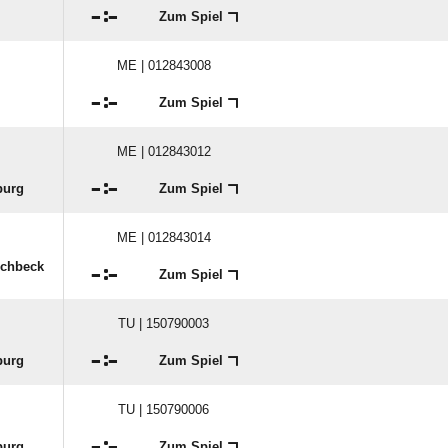

:

Zum Spiel
ME | 012843008

:

Zum Spiel
ME | 012843012

:

burg
Zum Spiel
ME | 012843014
schbeck

:

Zum Spiel
TU | 150790003

:

burg
Zum Spiel
TU | 150790006

:

burg
Zum Spiel