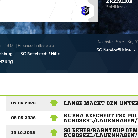
KREISLIGA
Spielklasse
Nächstes Spiel: So, 0
6
|
19:00 | Freundschaftsspiele
-
SG Nendorf/​Uchte
-
Rehburg
SG Nettelstedt /​ Hille
tzung
LANGE MACHT DEN UNTER
07.06.2026
KUBBA BESCHERT FSG PO
08.05.2026
NORDSEHL/LAUENHAGEN/
SG REHER/BARNTRUP DEM
13.10.2025
NORDSEHL/LAUENHAGEN