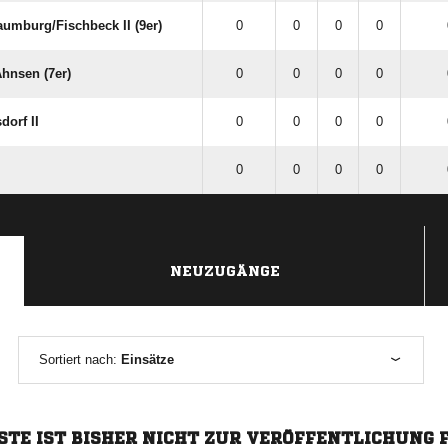
mburg/​Fischbeck II (9er)
0
0
0
0
Ahnsen (7er)
0
0
0
0
dorf II
0
0
0
0
0
0
0
0
NEUZUGÄNGE
Sortiert nach:
Einsätze
STE IST BISHER NICHT ZUR VERÖFFENTLICHUNG 