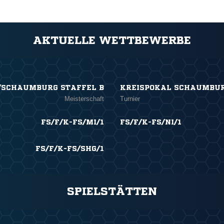
AKTUELLE WETTBEWERBE
/SCHAUMBURG STAFFEL B
KREISPOKAL SCHAUMBU
Meisterschaft
Turnier
FS/F/K-FS/MI/1
FS/F/K-FS/NI/1
FS/F/K-FS/SHG/1
SPIELSTÄTTEN