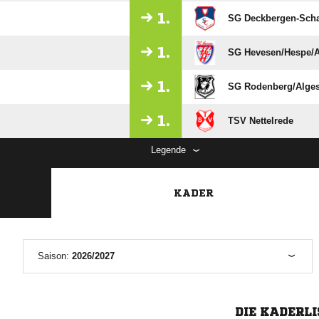
1.
SG Deckbergen-Schau
1.
SG Hevesen/​Hespe/​
1.
SG Rodenberg/​Alges
1.
TSV Nettelrede
Legende
KADER
Saison:
2026/2027
DIE KADERLI