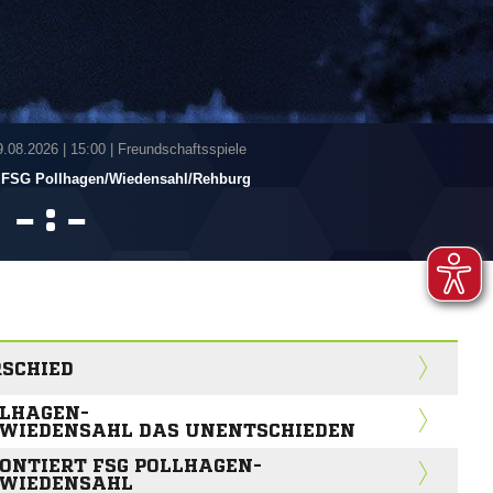
9.08.2026
|
15:00 | Freundschaftsspiele
FSG Pollhagen/​Wiedensahl/​Rehburg
:


SCHIED
LLHAGEN-
WIEDENSAHL DAS UNENTSCHIEDEN
ONTIERT FSG POLLHAGEN-
/WIEDENSAHL