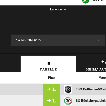
Legende
Saison:
2026/2027
TABELLE
HEIM/ A
Platz
Mann
1.
FSG Pollhagen/​Wied
1.
SG Bückeberge/​Liek