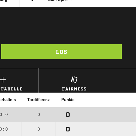
LOS
TABELLE
FAIRNESS
erhältnis
Tordifferenz
Punkte
0
0 : 0
0
0
0 : 0
0