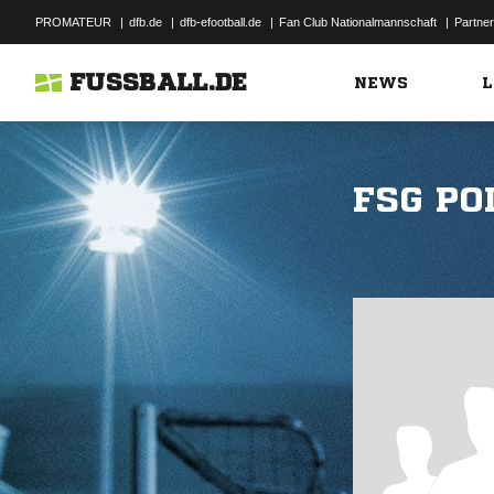
PROMATEUR
|
dfb.de
|
dfb-efootball.de
|
Fan Club Nationalmannschaft
|
Partner
FUSSBALL.DE
NEWS
L
FSG P