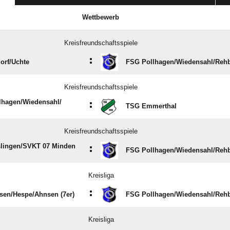
Wettbewerb
Kreisfreundschaftsspiele
:
rf/​Uchte
FSG Pollhagen/​Wiedensahl/​Reh
Kreisfreundschaftsspiele
hagen/​Wiedensahl/​
:
TSG Emmerthal
Kreisfreundschaftsspiele
lingen/​SVKT 07 Minden
:
FSG Pollhagen/​Wiedensahl/​Reh
Kreisliga
:
en/​Hespe/​Ahnsen (7er)
FSG Pollhagen/​Wiedensahl/​Reh
Kreisliga