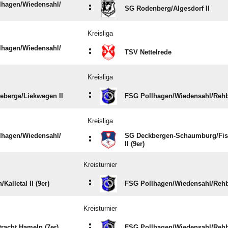
hagen/​Wiedensahl/​
:
SG Rodenberg/​Algesdorf II
Kreisliga
hagen/​Wiedensahl/​
:
TSV Nettelrede
Kreisliga
:
berge/​Liekwegen II
FSG Pollhagen/​Wiedensahl/​Reh
Kreisliga
hagen/​Wiedensahl/​
SG Deckbergen-Schaumburg/​Fi
:
II (9er)
Kreisturnier
:
​Kalletal II (9er)
FSG Pollhagen/​Wiedensahl/​Reh
Kreisturnier
:
racht Hameln (7er)
FSG Pollhagen/​Wiedensahl/​Reh