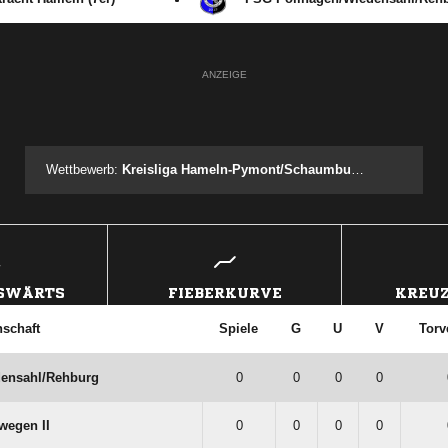
ANZEIGE
Wettbewerb:
Kreisliga Hameln-Pymont/Schaumburg Staffel B
USWÄRTS
FIEBERKURVE
KREUZ
schaft
Spiele
G
U
V
Torv
ensahl/​Rehburg
0
0
0
0
wegen II
0
0
0
0