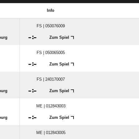
Info
FS | 050076009

:

burg
Zum Spiel
FS | 050065005

:

Zum Spiel
FS | 240170007

:

burg
Zum Spiel
ME | 012843003

:

burg
Zum Spiel
ME | 012843005