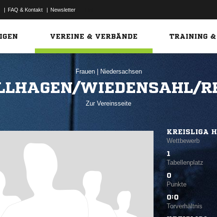
|
FAQ & Kontakt
|
Newsletter
Link
IGEN
VEREINE & VERBÄNDE
TRAINING &
Frauen
|
Niedersachsen
OLLHAGEN/WIEDENSAHL/R
Zur Vereinsseite
KREISLIGA 
Wettbewerb
1
Tabellenplatz
0
Punkte
0:0
Torverhältnis