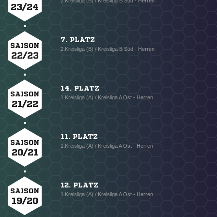
2.Kreisliga (B) / Kreisliga B Süd - Herren
23/24
7. PLATZ
SAISON
2.Kreisliga (B) / Kreisliga B Süd - Herren
22/23
14. PLATZ
SAISON
1.Kreisliga (A) / Kreisliga A Ost - Herren
21/22
11. PLATZ
SAISON
1.Kreisliga (A) / Kreisliga A Ost - Herren
20/21
12. PLATZ
SAISON
1.Kreisliga (A) / Kreisliga A Ost - Herren
19/20