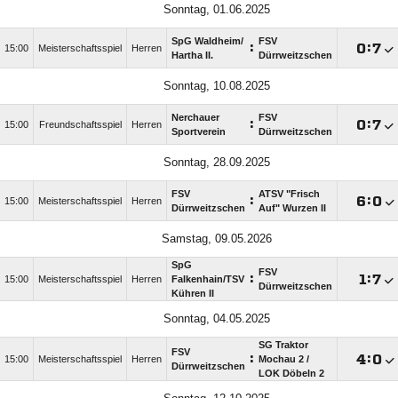
Sonntag, 01.06.2025
SpG Waldheim/​
FSV
:

:

15:00
Meisterschaftsspiel
Herren
Hartha II.
Dürrweitzschen
Sonntag, 10.08.2025
Nerchauer
FSV
:

:

15:00
Freundschaftsspiel
Herren
Sportverein
Dürrweitzschen
Sonntag, 28.09.2025
FSV
ATSV "Frisch
:

:

15:00
Meisterschaftsspiel
Herren
Dürrweitzschen
Auf" Wurzen II
Samstag, 09.05.2026
SpG
FSV
:

:

15:00
Meisterschaftsspiel
Herren
Falkenhain/​TSV
Dürrweitzschen
Kühren II
Sonntag, 04.05.2025
SG Traktor
FSV
:

:

15:00
Meisterschaftsspiel
Herren
Mochau 2 /​
Dürrweitzschen
LOK Döbeln 2