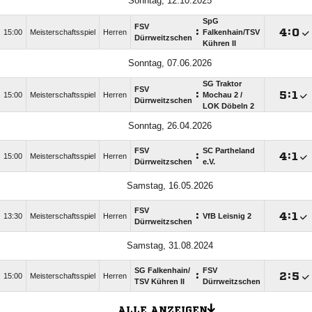
Sonntag, 12.10.2025
SpG
FSV
:

:

15:00
Meisterschaftsspiel
Herren
Falkenhain/​TSV
Dürrweitzschen
Kühren II
Sonntag, 07.06.2026
SG Traktor
FSV
:

:

15:00
Meisterschaftsspiel
Herren
Mochau 2 /​
Dürrweitzschen
LOK Döbeln 2
Sonntag, 26.04.2026
FSV
SC Partheland
:

:

15:00
Meisterschaftsspiel
Herren
Dürrweitzschen
e.V.
Samstag, 16.05.2026
FSV
:

:

13:30
Meisterschaftsspiel
Herren
VfB Leisnig 2
Dürrweitzschen
Samstag, 31.08.2024
SG Falkenhain/​
FSV
:

:

15:00
Meisterschaftsspiel
Herren
TSV Kühren II
Dürrweitzschen
ALLE ANZEIGEN