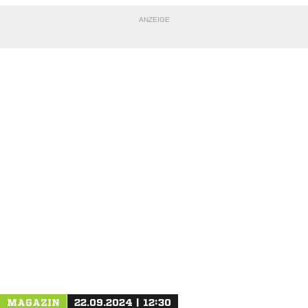
ANZEIGE
NACHRICHT SENDEN
* Pflichtfelder
MAGAZIN
22.09.2024 | 12:30