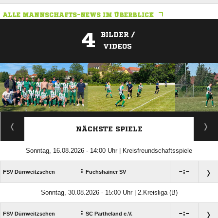
ALLE MANNSCHAFTS-NEWS IM ÜBERBLICK
4
BILDER /
VIDEOS
ANZEIGE
NÄCHSTE SPIELE
Sonntag, 16.08.2026 - 14:00 Uhr | Kreisfreundschaftsspiele
:

:

FSV Dürrweitzschen
Fuchshainer SV
Sonntag, 30.08.2026 - 15:00 Uhr | 2.Kreisliga (B)
:

:

FSV Dürrweitzschen
SC Partheland e.V.