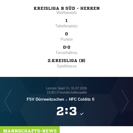
KREISLIGA B SÜD - HERREN
Wettbewerb
1
Tabellenplatz
0
Punkte
0:0
Torverhältnis
2.KREISLIGA (B)
Spielklasse
Letztes Spiel: Fr, 31.07.2026
19:00 | Freundschaftsspiele
FSV Dürrweitzschen
-
HFC Colditz II

:

MANNSCHAFTS-NEWS