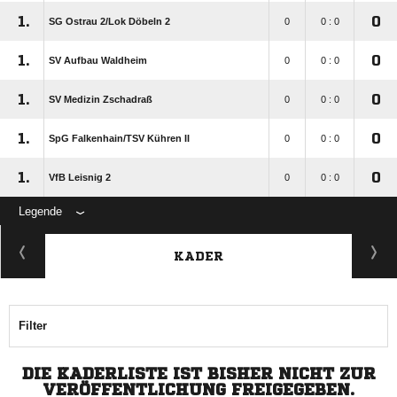
1.
0
SG Ostrau 2/​Lok Döbeln 2
0
0 : 0
1.
0
SV Aufbau Waldheim
0
0 : 0
1.
0
SV Medizin Zschadraß
0
0 : 0
1.
0
SpG Falkenhain/​TSV Kühren II
0
0 : 0
1.
0
VfB Leisnig 2
0
0 : 0
Legende
KADER
Filter
DIE KADERLISTE IST BISHER NICHT ZUR
VERÖFFENTLICHUNG FREIGEGEBEN.