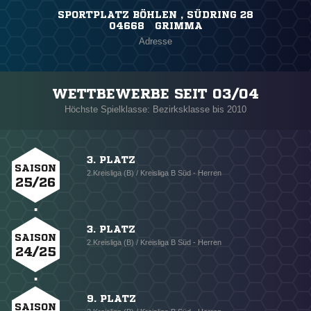
SPORTPLATZ BÖHLEN , SÜDRING 28
04668 GRIMMA
Adresse
WETTBEWERBE SEIT 03/04
Höchste Spielklasse: Bezirksklasse bis 2010
3. PLATZ
SAISON
2.Kreisliga (B) / Kreisliga B Süd - Herren
25/26
3. PLATZ
SAISON
2.Kreisliga (B) / Kreisliga B Süd - Herren
24/25
9. PLATZ
SAISON