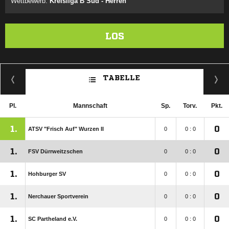
Wettbewerb:
Kreisliga B Süd - Herren
LOS
TABELLE
Pl.
Mannschaft
Sp.
Torv.
Pkt.
1.
0
ATSV "Frisch Auf" Wurzen II
0
0 : 0
1.
0
FSV Dürrweitzschen
0
0 : 0
1.
0
Hohburger SV
0
0 : 0
1.
0
Nerchauer Sportverein
0
0 : 0
1.
0
SC Partheland e.V.
0
0 : 0