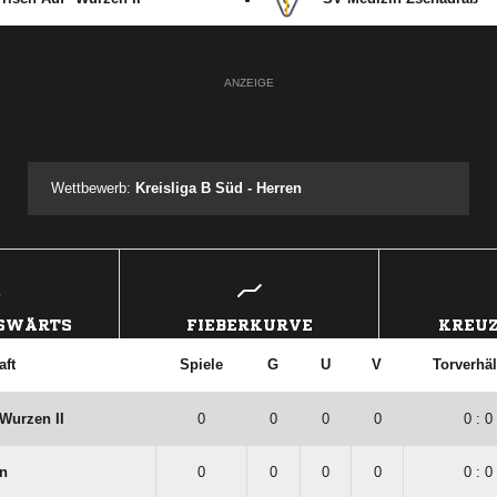
2.Kreisliga (B)
:
risch Auf" Wurzen II
SV Medizin Zschadraß
ANZEIGE
Wettbewerb:
Kreisliga B Süd - Herren
USWÄRTS
FIEBERKURVE
KREUZ
ft
Spiele
G
U
V
Torverhäl
Wurzen II
0
0
0
0
0 : 0