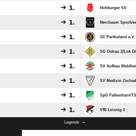
1.
FSV Dürrweitzsche
1.
Hohburger SV
1.
Nerchauer Sportve
1.
SC Partheland e.V.
1.
SG Ostrau 2/​Lok D
1.
SV Aufbau Waldhe
1.
SV Medizin Zschad
1.
SpG Falkenhain/​TS
1.
VfB Leisnig 2