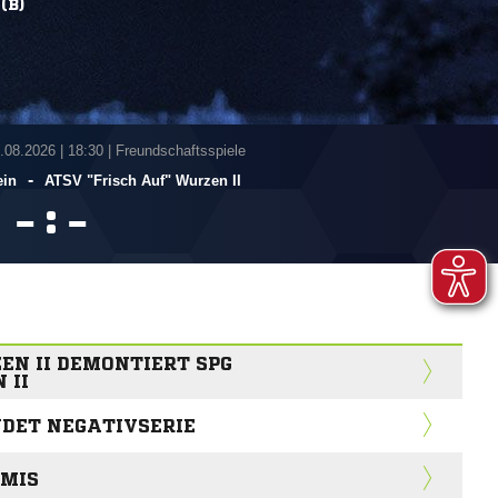
(B)
7.08.2026
|
18:30 | Freundschaftsspiele
-
ein
ATSV "Frisch Auf" Wurzen II
:


EN II DEMONTIERT SPG
 II
NDET NEGATIVSERIE
EMIS