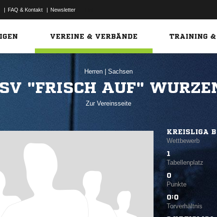
|
FAQ & Kontakt
|
Newsletter
Link
IGEN
VEREINE & VERBÄNDE
TRAINING &
Herren
|
Sachsen
SV "FRISCH AUF" WURZEN
Zur Vereinsseite
KREISLIGA B
Wettbewerb
1
Tabellenplatz
0
Punkte
0:0
Torverhältnis