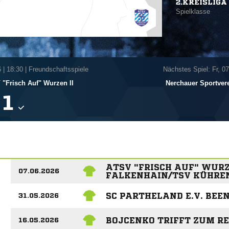
2.KREISLIGA 
Spielklasse
6
|
18:30 | Freundschaftsspiele
Nächstes Spiel: Fr, 0
"Frisch Auf" Wurzen II
Nerchauer Sportver

ATSV "FRISCH AUF" WURZ
07.06.2026
FALKENHAIN/TSV KÜHREN
SC PARTHELAND E.V. BEE
31.05.2026
BOJCENKO TRIFFT ZUM R
16.05.2026