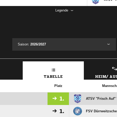
Sa, 31.10.26 |
12:00
ATSV "F
Legende
Saison:
2026/2027
TABELLE
HEIM/ A
Platz
Mannscha
1.
ATSV "Frisch Auf" 