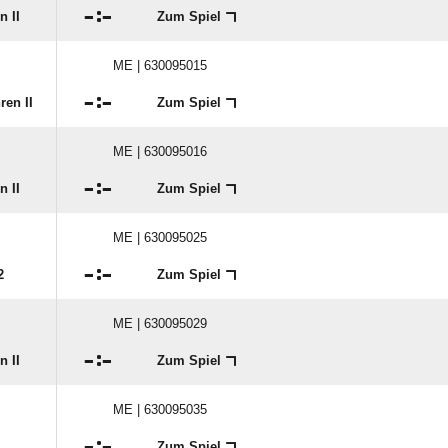
ME | 630095008

:

n II
Zum Spiel
ME | 630095015

:

ren II
Zum Spiel
ME | 630095016

:

n II
Zum Spiel
ME | 630095025

:

2
Zum Spiel
ME | 630095029

:

n II
Zum Spiel