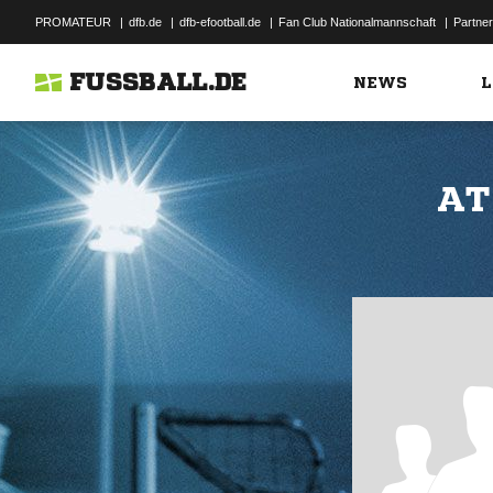
PROMATEUR
|
dfb.de
|
dfb-efootball.de
|
Fan Club Nationalmannschaft
|
Partner
FUSSBALL.DE
NEWS
L
AT