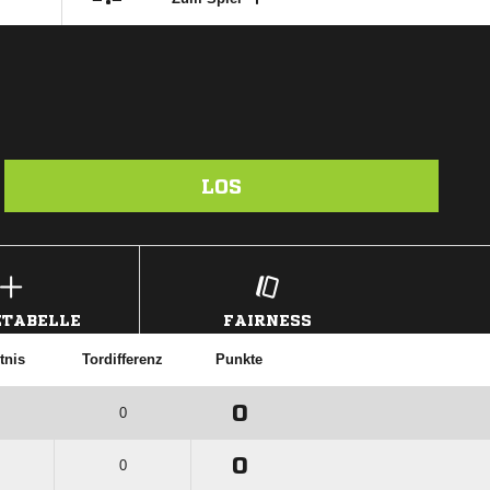
ME | 630095035

:

Zum Spiel
LOS
TABELLE
FAIRNESS
tnis
Tordifferenz
Punkte
0
0