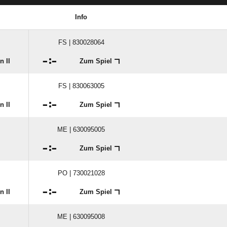
MANNSCHAFTSSPIELPLAN
Info
FS | 830028064

:

n II
Zum Spiel
FS | 830063005

:

n II
Zum Spiel
ME | 630095005

:

Zum Spiel
PO | 730021028

:

n II
Zum Spiel