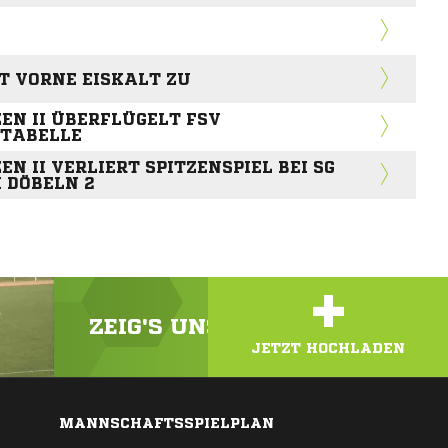
T VORNE EISKALT ZU
EN II ÜBERFLÜGELT FSV
 TABELLE
N II VERLIERT SPITZENSPIEL BEI SG
 DÖBELN 2
+
ZEIG'S UNS! LADE DEIN VIDEO
JETZT HOCHLADEN