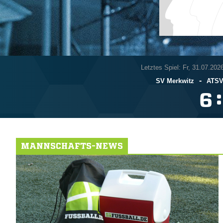
Letztes Spiel: Fr, 31.07.202
-
SV Merkwitz
ATSV 
:

MANNSCHAFTS-NEWS