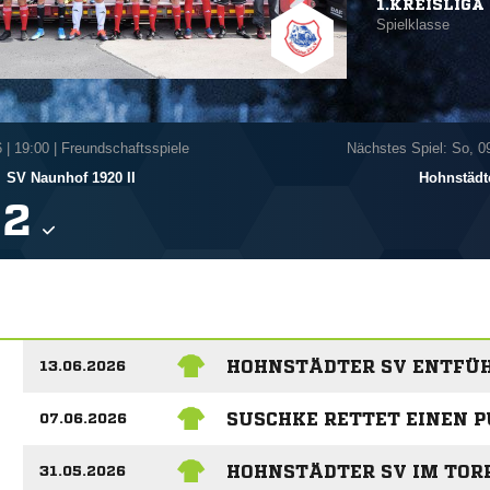
1.KREISLIGA 
Spielklasse
6
|
19:00 | Freundschaftsspiele
Nächstes Spiel: So, 0
SV Naunhof 1920 II
Hohnstädt

HOHNSTÄDTER SV ENTFÜH
13.06.2026
SUSCHKE RETTET EINEN 
07.06.2026
HOHNSTÄDTER SV IM TOR
31.05.2026