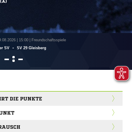
(A)
9.08.2026
|
15:00 | Freundschaftsspiele
-
er SV
SV 29 Gleisberg
:


RT DIE PUNKTE
PUNKT
RAUSCH