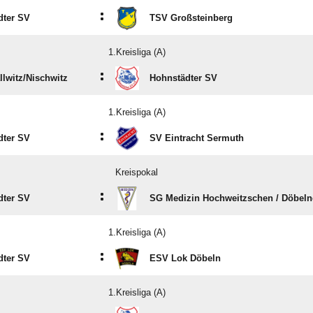
:
dter SV
TSV Großsteinberg
1.Kreisliga (A)
:
lwitz/​Nischwitz
Hohnstädter SV
1.Kreisliga (A)
:
dter SV
SV Eintracht Sermuth
Kreispokal
:
dter SV
SG Medizin Hochweitzschen /​ Döbelne
1.Kreisliga (A)
:
dter SV
ESV Lok Döbeln
1.Kreisliga (A)