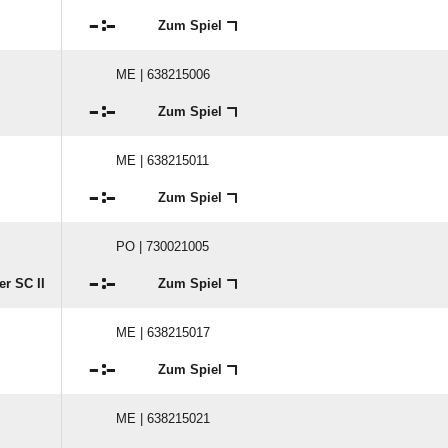

:

Zum Spiel
ME | 638215006

:

Zum Spiel
ME | 638215011

:

Zum Spiel
PO | 730021005

:

r SC II
Zum Spiel
ME | 638215017

:

Zum Spiel
ME | 638215021