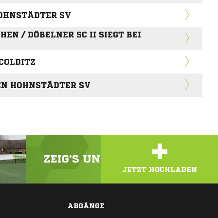
OHNSTÄDTER SV
EN / DÖBELNER SC II SIEGT BEI
COLDITZ
EN HOHNSTÄDTER SV
+
ZEIG'S UNS! LADE DEIN VIDEO
JETZT HOCHLADEN
ABGÄNGE