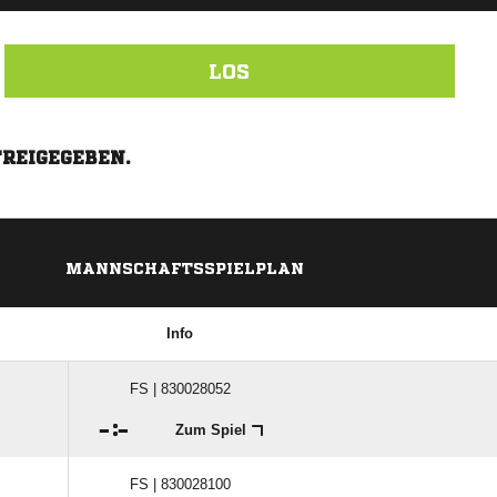
LOS
FREIGEGEBEN.
MANNSCHAFTSSPIELPLAN
Info
FS | 830028052

:

Zum Spiel
FS | 830028100