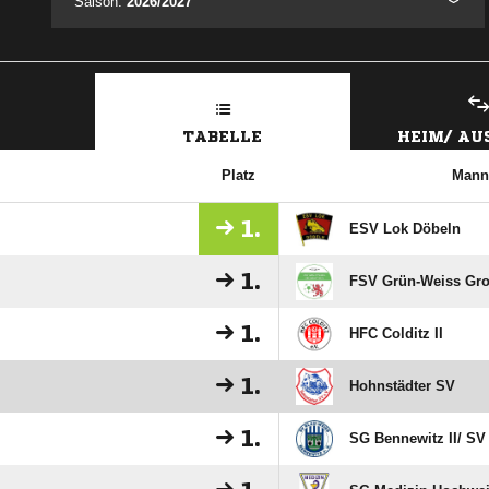
Saison:
2026/2027
TABELLE
HEIM/ A
Platz
Mann
1.
ESV Lok Döbeln
1.
FSV Grün-Weiss Gr
1.
HFC Colditz II
1.
Hohnstädter SV
1.
SG Bennewitz II/​ S