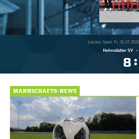
Letztes Spiel: Fr, 31.07.202
-
Hohnstädter SV
:

MANNSCHAFTS-NEWS