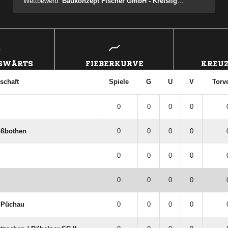
Wettbewerb:
Baukonzept Fischer GmbH - Kreisliga A Ost - Herren
USWÄRTS
FIEBERKURVE
KREUZ
schaft
Spiele
G
U
V
Torv
0
0
0
0
oßbothen
0
0
0
0
0
0
0
0
0
0
0
0
V Püchau
0
0
0
0