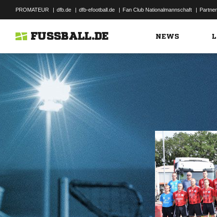
PROMATEUR
|
dfb.de
|
dfb-efootball.de
|
Fan Club Nationalmannschaft
|
Partner
FUSSBALL.DE
NEWS
L