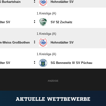
:
 Burkartshain
Hohnstädter SV
1.Kreisliga (A)
:
dter SV
SV 52 Zschaitz
1.Kreisliga (A)
:
n-Weiss Großbothen
Hohnstädter SV
1.Kreisliga (A)
:
dter SV
SG Bennewitz II/​ SV Püchau
ANZEIGE
AKTUELLE WETTBEWERBE