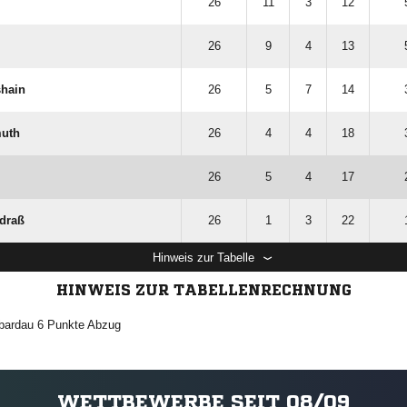
26
11
3
12
26
9
4
13
shain
26
5
7
14
muth
26
4
4
18
26
5
4
17
draß
26
1
3
22
Hinweis zur Tabelle
HINWEIS ZUR TABELLENRECHNUNG
ßbardau 6 Punkte Abzug
WETTBEWERBE SEIT 08/09