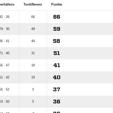
verhältnis
Tordifferenz
Punkte
66
92 : 26
66
59
79 : 30
49
58
85 : 41
44
51
71 : 40
31
41
65 : 47
18
40
61 : 42
19
37
55 : 52
3
36
53 : 50
3