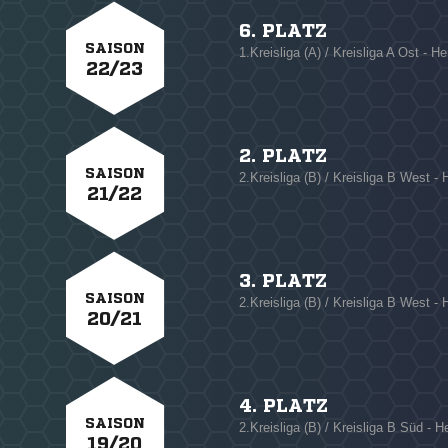
6. PLATZ
SAISON
1.Kreisliga (A) / Kreisliga A Ost - He
22/23
2. PLATZ
SAISON
2.Kreisliga (B) / Kreisliga B West - 
21/22
3. PLATZ
SAISON
2.Kreisliga (B) / Kreisliga B West - 
20/21
4. PLATZ
SAISON
2.Kreisliga (B) / Kreisliga B Süd - H
19/20