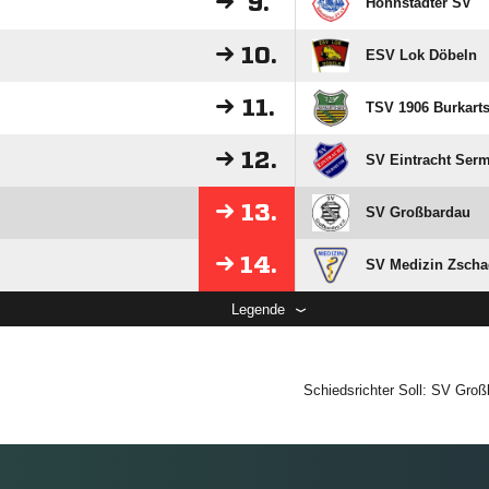
9.
Hohnstädter SV
10.
ESV Lok Döbeln
11.
TSV 1906 Burkart
12.
SV Eintracht Ser
13.
SV Großbardau
14.
SV Medizin Zscha
Legende
Schiedsrichter Soll: SV Gro