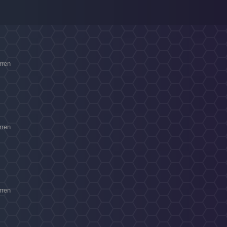
rren
rren
rren