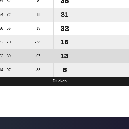
36
54 : 62
-8
31
54 : 72
-18
22
36 : 55
-19
16
32 : 70
-38
13
22 : 89
-67
6
14 : 97
-83
Drucken