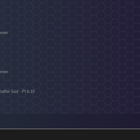
erren
erren
taffel Süd - Pl.6-10