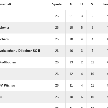
nschaft
Spiele
G
U
V
Tor
26
21
3
2
schwitz
26
18
5
3
achern
26
18
4
4
itzschen /​ Döbelner SC II
26
16
3
7
Großbothen
26
13
2
11
26
12
4
10
 SV Püchau
26
11
4
11
u II
26
10
6
10