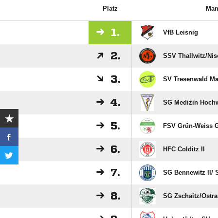
Platz
Man
1.
VfB Leisnig
2.
SSV Thallwitz/​Ni
3.
SV Tresenwald M
4.
SG Medizin Hochwe
5.
FSV Grün-Weiss 
6.
HFC Colditz II
7.
SG Bennewitz II/​
8.
SG Zschaitz/​Ostra