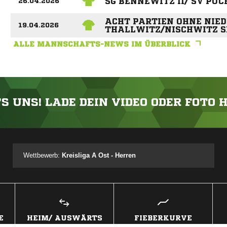
SG BENNEWITZ II/ SV PÜ
26.04.2026
ACHT PARTIEN OHNE NIED
19.04.2026
THALLWITZ/NISCHWITZ S
ALLE MANNSCHAFTS-NEWS IM ÜBERBLICK
'S UNS! LADE DEIN VIDEO ODER FOTO 
ANZEIGE
Wettbewerb:
Kreisliga A Ost - Herren
E
HEIM/ AUSWÄRTS
FIEBERKURVE