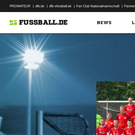
PROMATEUR
|
dfb.de
|
dfb-efootball.de
|
Fan Club Nationalmannschaft
|
Partner
FUSSBALL.DE
NEWS
L