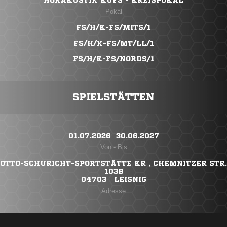
HÖRAKUSTIK KUFS - KREISPOKAL
Pokal
FS/H/K-FS/MITS/1
FS/H/K-FS/MT/LL/1
FS/H/K-FS/NORDS/1
SPIELSTÄTTEN
01.07.2026 ​ 30.06.2027
Von - Bis
OTTO-SCHURICHT-SPORTSTÄTTE KR , CHEMNITZER STR.
103B
04703 LEISNIG
Adresse