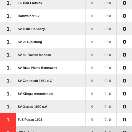
1.
0
FC Bad Lausick
0
0 : 0
1.
0
Roßweiner SV
0
0 : 0
1.
0
SV 1900 Flößberg
0
0 : 0
1.
0
SV 29 Gleisberg
0
0 : 0
1.
0
SV 50 Traktor Mochau
0
0 : 0
1.
0
SV Blau-Weiss Bennewitz
0
0 : 0
1.
0
SV Groitzsch 1861 e.V.
0
0 : 0
1.
0
SV Klinga-Ammelshain
0
0 : 0
1.
0
SV Ostrau 1990 e.V.
0
0 : 0
1.
0
TuS Pegau 1903
0
0 : 0