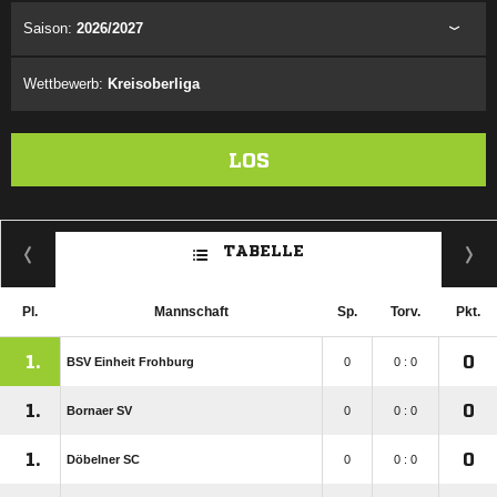
Saison:
2026/2027
Wettbewerb:
Kreisoberliga
LOS
TABELLE
Pl.
Mannschaft
Sp.
Torv.
Pkt.
1.
0
BSV Einheit Frohburg
0
0 : 0
1.
0
Bornaer SV
0
0 : 0
1.
0
Döbelner SC
0
0 : 0