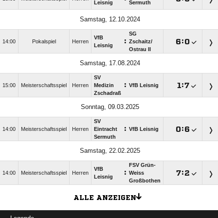
Leisnig
Sermuth
Samstag, 12.10.2024
SG
VfB
:

:

14:00
Pokalspiel
Herren
Zschaitz/​
Leisnig
Ostrau II
Samstag, 17.08.2024
SV
:

:

15:00
Meisterschaftsspiel
Herren
Medizin
VfB Leisnig
Zschadraß
Sonntag, 09.03.2025
SV
:

:

14:00
Meisterschaftsspiel
Herren
Eintracht
VfB Leisnig
Sermuth
Samstag, 22.02.2025
FSV Grün-
VfB
:

:

14:00
Meisterschaftsspiel
Herren
Weiss
Leisnig
Großbothen
ALLE ANZEIGEN