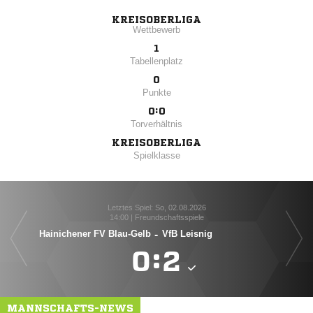
KREISOBERLIGA
Wettbewerb
1
Tabellenplatz
0
Punkte
0:0
Torverhältnis
KREISOBERLIGA
Spielklasse
Letztes Spiel: So, 02.08.2026
14:00 | Freundschaftsspiele
Hainichener FV Blau-Gelb
-
VfB Leisnig

:

MANNSCHAFTS-NEWS