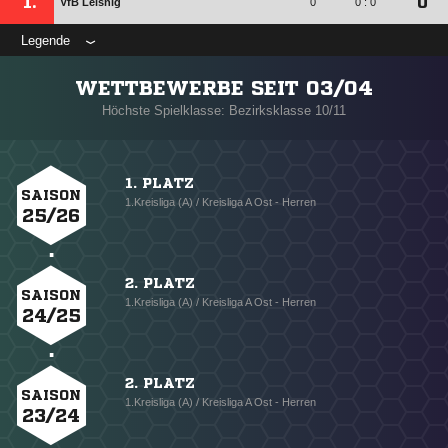
1.
0
VfB Leisnig
0
0 : 0
Legende
WETTBEWERBE SEIT 03/04
Höchste Spielklasse: Bezirksklasse 10/11
1. PLATZ
SAISON
1.Kreisliga (A) / Kreisliga A Ost - Herren
25/26
2. PLATZ
SAISON
1.Kreisliga (A) / Kreisliga A Ost - Herren
24/25
2. PLATZ
SAISON
1.Kreisliga (A) / Kreisliga A Ost - Herren
23/24