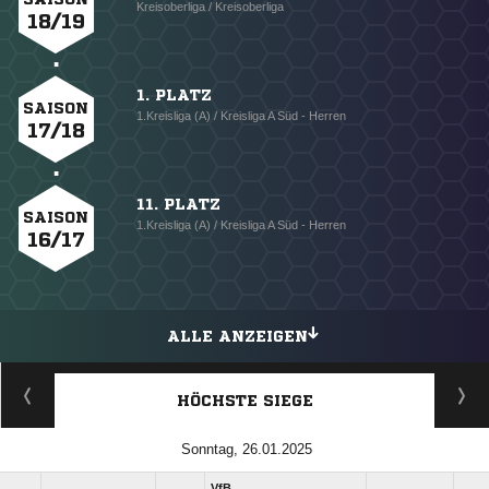
Kreisoberliga / Kreisoberliga
18/19
1. PLATZ
SAISON
1.Kreisliga (A) / Kreisliga A Süd - Herren
17/18
11. PLATZ
SAISON
1.Kreisliga (A) / Kreisliga A Süd - Herren
16/17
ALLE ANZEIGEN
HÖCHSTE SIEGE
Sonntag, 26.01.2025
VfB