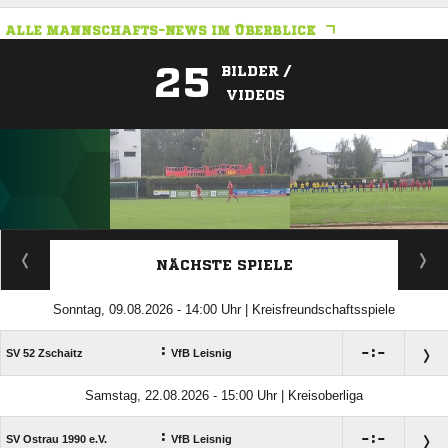
ALLE MANNSCHAFTS-NEWS IM ÜBERBLICK
25
BILDER /
VIDEOS
ANZEIGE
NÄCHSTE SPIELE
Sonntag, 09.08.2026 - 14:00 Uhr | Kreisfreundschaftsspiele
:

:

SV 52 Zschaitz
VfB Leisnig
Samstag, 22.08.2026 - 15:00 Uhr | Kreisoberliga
:

:

SV Ostrau 1990 e.V.
VfB Leisnig