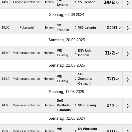
:

:

14:00
Freundschaftsspiel
Herren
SV Trebsen
Leisnig
Sonntag, 08.09.2024
SV
:

:

15:00
Pokalspiel
Herren
VfB Leisnig
Trebsen
Samstag, 20.09.2025
VfB
ESV Lok
:

:

15:00
Meisterschaftsspiel
Herren
Leisnig
Döbeln
Samstag, 21.03.2026
SG
VfB
:

:

14:30
Meisterschaftsspiel
Herren
Zschaitz/​
Leisnig
Ostrau II
Sonntag, 11.05.2025
SpG
:

:

14:00
Meisterschaftsspiel
Herren
Partheland
VfB Leisnig
/​ Brandis
Samstag, 31.08.2024
VfB
SV Eintracht
:

:

15:00
Meisterschaftsspiel
Herren