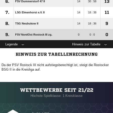
6.
13
FSV Dummerstorf 47 II
14
30 : 58
7.
11
LSG Elmenhorst e.V. II
14
18 : 38
8.
9
TSG Neubukow II
14
18 : 36
9.
0
FSV NordOst Rostock III zg.
0
0 : 0
Legende
Hinweis zur Tabelle
HINWEIS ZUR TABELLENRECHNUNG
Da der PSV Rostock III nicht aufstiegsberechtigt ist, steigt die Rostocker
BSG II in die Kreisliga auf.
WETTBEWERBE SEIT 21/22
Höchste Spielklasse: 1.Kreisklasse