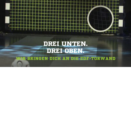
DREI UNTEN.
DREI OBEN.
WIR BRINGEN DICH AN DIE ZDF-TORWAND