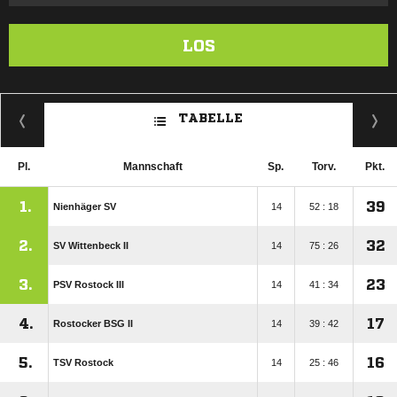
LOS
TABELLE
Pl.
Mannschaft
Sp.
Torv.
Pkt.
1.
39
Nienhäger SV
14
52 : 18
2.
32
SV Wittenbeck II
14
75 : 26
3.
23
PSV Rostock III
14
41 : 34
4.
17
Rostocker BSG II
14
39 : 42
5.
16
TSV Rostock
14
25 : 46