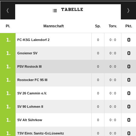
TABELLE
Pl.
Mannschaft
Sp.
Torv.
Pkt.
1.
0
FC-KSG Lalendorf 2
0
0 : 0
1.
0
Gnoiener SV
0
0 : 0
1.
0
PSV Rostock III
0
0 : 0
1.
0
Rostocker FC 95 III
0
0 : 0
1.
0
SV 26 Cammin e.V.
0
0 : 0
1.
0
SV 90 Lohmen II
0
0 : 0
1.
0
SV Alt Sührkow
0
0 : 0
1.
0
TSV Eintr. Sanitz-Gr.Lüsewitz
0
0 : 0