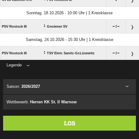
Sonntag, 18.10.2026 - 10:00 Uhr | 1.Kreisklasse
:

:

PSV Rostock III
Gnoiener SV
Samstag, 24.10.2026 - 15:30 Uhr | 1.Kreisklasse
:

:

PSV Rostock III
TSV Eintr. Sanitz-Gr.Lüsewitz
Legende
ANZEIGE
Saison:
2026/2027
Wettbewerb:
Herren KK St. II Warnow
LOS