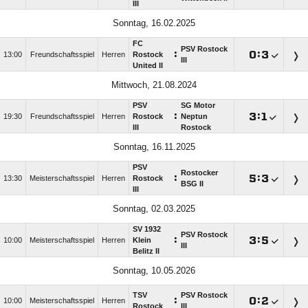
III
Sonntag, 16.02.2025
FC
PSV Rostock
:

:

13:00
Freundschaftsspiel
Herren
Rostock
III
United II
Mittwoch, 21.08.2024
PSV
SG Motor
:

:

19:30
Freundschaftsspiel
Herren
Rostock
Neptun
III
Rostock
Sonntag, 16.11.2025
PSV
Rostocker
:

:

13:30
Meisterschaftsspiel
Herren
Rostock
BSG II
III
Sonntag, 02.03.2025
SV 1932
PSV Rostock
:

:

10:00
Meisterschaftsspiel
Herren
Klein
III
Belitz II
Sonntag, 10.05.2026
TSV
PSV Rostock
:

:

10:00
Meisterschaftsspiel
Herren
Rostock
III