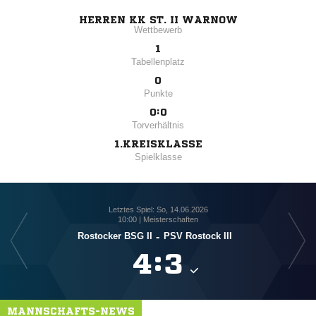
HERREN KK ST. II WARNOW
Wettbewerb
1
Tabellenplatz
0
Punkte
0:0
Torverhältnis
1.KREISKLASSE
Spielklasse
Letztes Spiel: So, 14.06.2026
10:00 | Meisterschaften
Rostocker BSG II
-
PSV Rostock III

:

MANNSCHAFTS-NEWS