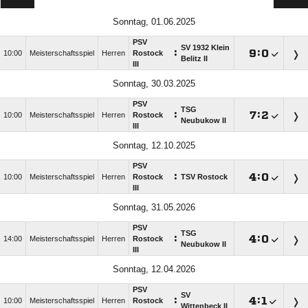
Sonntag, 01.06.2025
PSV
SV 1932 Klein
:

:

10:00
Meisterschaftsspiel
Herren
Rostock
Belitz II
III
Sonntag, 30.03.2025
PSV
TSG
:

:

10:00
Meisterschaftsspiel
Herren
Rostock
Neubukow II
III
Sonntag, 12.10.2025
PSV
:

:

10:00
Meisterschaftsspiel
Herren
Rostock
TSV Rostock
III
Sonntag, 31.05.2026
PSV
TSG
:

:

14:00
Meisterschaftsspiel
Herren
Rostock
Neubukow II
III
Sonntag, 12.04.2026
PSV
SV
:

:

10:00
Meisterschaftsspiel
Herren
Rostock
Wittenbeck II