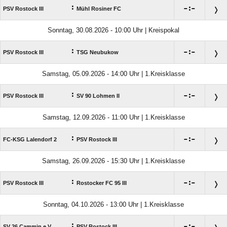
:

:

PSV Rostock III
Mühl Rosiner FC
Sonntag, 30.08.2026 - 10:00 Uhr | Kreispokal
:

:

PSV Rostock III
TSG Neubukow
Samstag, 05.09.2026 - 14:00 Uhr | 1.Kreisklasse
:

:

PSV Rostock III
SV 90 Lohmen II
Samstag, 12.09.2026 - 11:00 Uhr | 1.Kreisklasse
:

:

FC-KSG Lalendorf 2
PSV Rostock III
Samstag, 26.09.2026 - 15:30 Uhr | 1.Kreisklasse
:

:

PSV Rostock III
Rostocker FC 95 III
Sonntag, 04.10.2026 - 13:00 Uhr | 1.Kreisklasse
:

:

SV 26 Cammin e.V.
PSV Rostock III