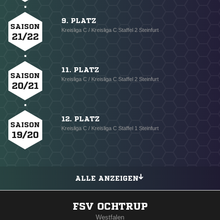
9. PLATZ
SAISON
Kreisliga C / Kreisliga C Staffel 2 Steinfurt
21/22
11. PLATZ
SAISON
Kreisliga C / Kreisliga C Staffel 2 Steinfurt
20/21
12. PLATZ
SAISON
Kreisliga C / Kreisliga C Staffel 1 Steinfurt
19/20
ALLE ANZEIGEN
FSV OCHTRUP
Westfalen