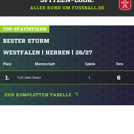
SPITZEN-LOOK.
ALLES RUND UM FUSSBALL.DE
TOP-STATISTIKEN
BESTER STURM
WESTFALEN | HERREN | 26/27
Platz
Mannschaft
Spiele
Tore
1.
6
TuS Jahn Soest
1
ZUR KOMPLETTEN TABELLE