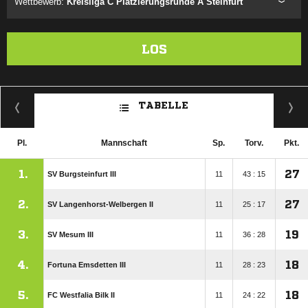
Wettbewerb:
Kreisliga C Platzierungsrunde A Steinfurt
LOS
TABELLE
Pl.
Mannschaft
Sp.
Torv.
Pkt.
1.
27
SV Burgsteinfurt III
11
43 : 15
2.
27
SV Langenhorst-Welbergen II
11
25 : 17
3.
19
SV Mesum III
11
36 : 28
4.
18
Fortuna Emsdetten III
11
28 : 23
5.
18
FC Westfalia Bilk II
11
24 : 22