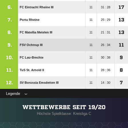
6.
17
FC Eintracht Rheine III
11
31 : 28
7.
13
Portu Rheine
11
25 : 29
8.
13
FC Matellia Metelen III
11
21 : 31
9.
11
FSV Ochtrup III
11
26 : 34
10.
9
FC Lau-Brechte
11
30 : 38
11.
8
TuS St. Arnold II
11
28 : 36
12.
7
SV Borussia Emsdetten III
11
14 : 30
Legende
WETTBEWERBE SEIT 19/20
Höchste Spielklasse: Kreisliga C