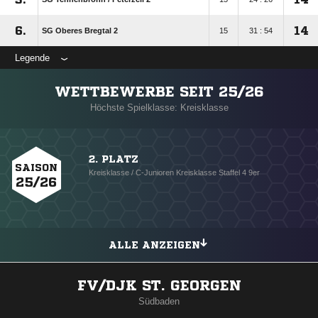
6.
14
SG Oberes Bregtal 2
15
31 : 54
Legende
WETTBEWERBE SEIT 25/26
Höchste Spielklasse: Kreisklasse
2. PLATZ
SAISON
Kreisklasse / C-Junioren Kreisklasse Staffel 4 9er
25/26
ALLE ANZEIGEN
FV/DJK ST. GEORGEN
Südbaden