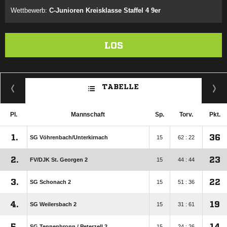
Wettbewerb:
C-Junioren Kreisklasse Staffel 4 9er
LOS
TABELLE
Pl.
Mannschaft
Sp.
Torv.
Pkt.
1.
36
SG Vöhrenbach/​Unterkirnach
15
62 : 22
2.
23
FV/​DJK St. Georgen 2
15
44 : 44
3.
22
SG Schonach 2
15
51 : 36
4.
19
SG Weilersbach 2
15
31 : 61
5.
14
SG Tennenbronn /​ Peterzell 2
15
24 : 26