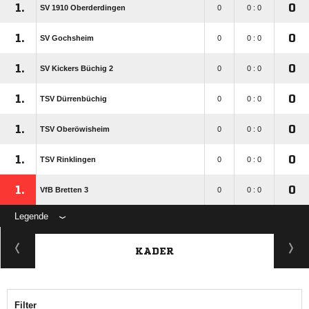
1.
0
SV 1910 Oberderdingen
0
0 : 0
1.
0
SV Gochsheim
0
0 : 0
1.
0
SV Kickers Büchig 2
0
0 : 0
1.
0
TSV Dürrenbüchig
0
0 : 0
1.
0
TSV Oberöwisheim
0
0 : 0
1.
0
TSV Rinklingen
0
0 : 0
1.
0
VfB Bretten 3
0
0 : 0
Legende
KADER
Filter