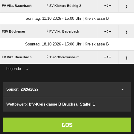
:

:

FV Vikt. Bauerbach
SV Kickers Büchig 2
Sonntag, 11.10.2026 - 15:00 Uhr | Kreisklasse B
:

:

FSV Büchenau
FV Vikt. Bauerbach
Sonntag, 18.10.2026 - 15:00 Uhr | Kreisklasse B
:

:

FV Vikt. Bauerbach
TSV Oberöwisheim
Legende
ANZEIGE
Saison:
2026/2027
Wettbewerb:
bfv-Kreisklasse B Bruchsal Staffel 1
LOS