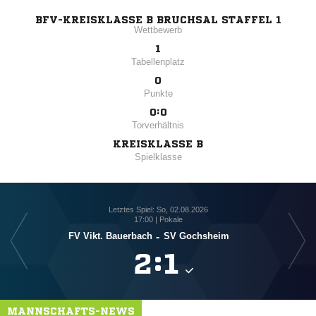
BFV-KREISKLASSE B BRUCHSAL STAFFEL 1
Wettbewerb
1
Tabellenplatz
0
Punkte
0:0
Torverhältnis
KREISKLASSE B
Spielklasse
Letztes Spiel: So, 02.08.2026
17:00 | Pokale
FV Vikt. Bauerbach
-
SV Gochsheim

:

MANNSCHAFTS-NEWS