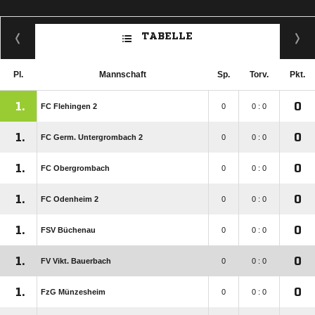
TABELLE
Pl.
Mannschaft
Sp.
Torv.
Pkt.
1.
0
FC Flehingen 2
0
0 : 0
1.
0
FC Germ. Untergrombach 2
0
0 : 0
1.
0
FC Obergrombach
0
0 : 0
1.
0
FC Odenheim 2
0
0 : 0
1.
0
FSV Büchenau
0
0 : 0
1.
0
FV Vikt. Bauerbach
0
0 : 0
1.
0
FzG Münzesheim
0
0 : 0