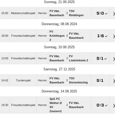
Sonntag, 21.09.2025
FV Vikt.
TSV
:

:

15:00
Meisterschaftsspiel
Herren
Bauerbach
Rinklingen
Donnerstag, 08.08.2024
FV
FV Vikt.
:

:

19:00
Freundschaftsspiel
Herren
Knittlingen
Bauerbach
2
Sonntag, 10.08.2025
FV Vikt.
FV
:

:

13:00
Freundschaftsspiel
Herren
Bauerbach
Liedolsheim 2
Samstag, 27.12.2025
FV Vikt.
TSV
:

:

14:42
Turnierspiel
Herren
Bauerbach
Dürrenbüchig
Donnerstag, 14.08.2025
SpG FC
Weiher 2/​
FV Vikt.
:

:

19:30
Freundschaftsspiel
Herren
SV
Bauerbach
Zeutern2