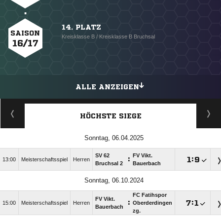
14. PLATZ
SAISON
Kreisklasse B / Kreisklasse B Bruchsal
16/17
ALLE ANZEIGEN
HÖCHSTE SIEGE
Sonntag, 06.04.2025
SV 62
FV Vikt.
:

:

13:00
Meisterschaftsspiel
Herren
Bruchsal 2
Bauerbach
Sonntag, 06.10.2024
FC Fatihspor
FV Vikt.
:

:

15:00
Meisterschaftsspiel
Herren
Oberderdingen
Bauerbach
zg.