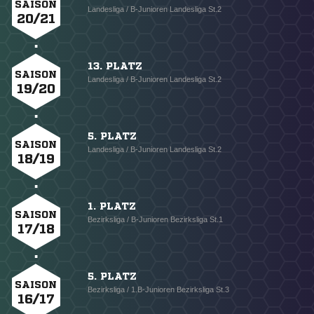
SAISON
Landesliga / B-Junioren Landesliga St.2
20/21
13. PLATZ
SAISON
Landesliga / B-Junioren Landesliga St.2
19/20
5. PLATZ
SAISON
Landesliga / B-Junioren Landesliga St.2
18/19
1. PLATZ
SAISON
Bezirksliga / B-Junioren Bezirksliga St.1
17/18
5. PLATZ
SAISON
Bezirksliga / 1.B-Junioren Bezirksliga St.3
16/17