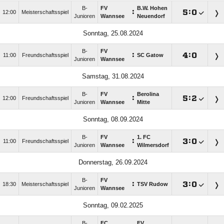
B-
FV
B.W. Hohen
:

:

12:00
Meisterschaftsspiel
Junioren
Wannsee
Neuendorf
Sonntag, 25.08.2024
B-
FV
:

:

11:00
Freundschaftsspiel
SC Gatow
Junioren
Wannsee
Samstag, 31.08.2024
B-
FV
Berolina
:

:

12:00
Freundschaftsspiel
Junioren
Wannsee
Mitte
Sonntag, 08.09.2024
B-
FV
1. FC
:

:

11:00
Freundschaftsspiel
Junioren
Wannsee
Wilmersdorf
Donnerstag, 26.09.2024
B-
FV
:

:

18:30
Meisterschaftsspiel
TSV Rudow
Junioren
Wannsee
Sonntag, 09.02.2025
B-
FC
FV