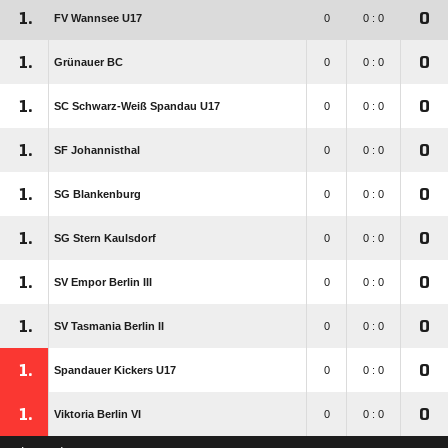
1.
0
FV Wannsee U17
0
0 : 0
1.
0
Grünauer BC
0
0 : 0
1.
0
SC Schwarz-Weiß Spandau U17
0
0 : 0
1.
0
SF Johannisthal
0
0 : 0
1.
0
SG Blankenburg
0
0 : 0
1.
0
SG Stern Kaulsdorf
0
0 : 0
1.
0
SV Empor Berlin III
0
0 : 0
1.
0
SV Tasmania Berlin II
0
0 : 0
1.
0
Spandauer Kickers U17
0
0 : 0
1.
0
Viktoria Berlin VI
0
0 : 0