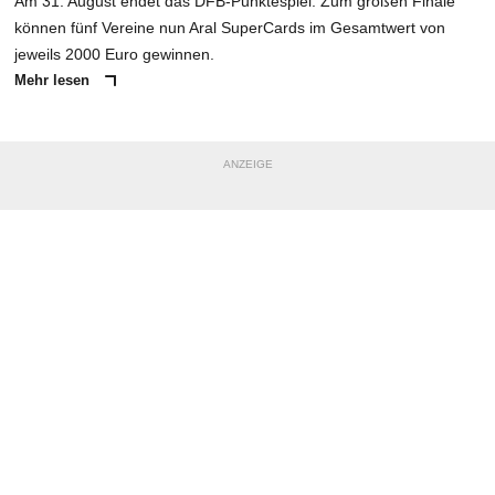
Am 31. August endet das DFB-Punktespiel. Zum großen Finale
können fünf Vereine nun Aral SuperCards im Gesamtwert von
jeweils 2000 Euro gewinnen.
Mehr lesen
ANZEIGE
NACHRICHT SENDEN
* Pflichtfelder