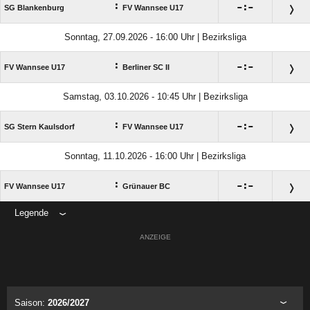
:

:

SG Blankenburg
FV Wannsee U17
Sonntag, 27.09.2026 - 16:00 Uhr | Bezirksliga
:

:

FV Wannsee U17
Berliner SC II
Samstag, 03.10.2026 - 10:45 Uhr | Bezirksliga
:

:

SG Stern Kaulsdorf
FV Wannsee U17
Sonntag, 11.10.2026 - 16:00 Uhr | Bezirksliga
:

:

FV Wannsee U17
Grünauer BC
Legende
ANZEIGE
Saison:
2026/2027