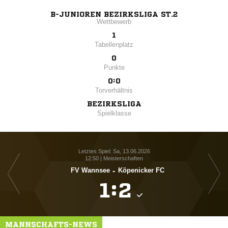
B-JUNIOREN BEZIRKSLIGA ST.2
Wettbewerb
1
Tabellenplatz
0
Punkte
0:0
Torverhältnis
BEZIRKSLIGA
Spielklasse
Letztes Spiel: Sa, 13.06.2026
12:50 | Meisterschaften
FV Wannsee
-
Köpenicker FC

:

MANNSCHAFTS-NEWS