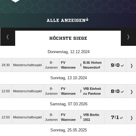
ALLE ANZEIGEN
HÖCHSTE SIEGE
Donnerstag, 12.12.2024
B-
FV
B.W. Hohen
:

:

18:30
Meisterschaftsspiel
Junioren
Wannsee
Neuendorf
Sonntag, 13.10.2024
B-
FV
VfB Einheit
:

:

12:00
Meisterschaftsspiel
Junioren
Wannsee
zu Pankow
Samstag, 07.03.2026
B-
FV
VfB Berlin
:

:

12:50
Meisterschaftsspiel
Junioren
Wannsee
1911
Sonntag, 25.05.2025