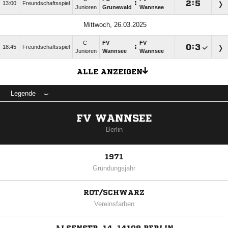
:

:

13:00
Freundschaftsspiel
Junioren
Grunewald
Wannsee
Mittwoch, 26.03.2025
C-
FV
FV
:

:

18:45
Freundschaftsspiel
Junioren
Wannsee
Wannsee
ALLE ANZEIGEN
Legende
FV WANNSEE
Berlin
1971
Gründungsjahr
ROT/SCHWARZ
Vereinsfarben