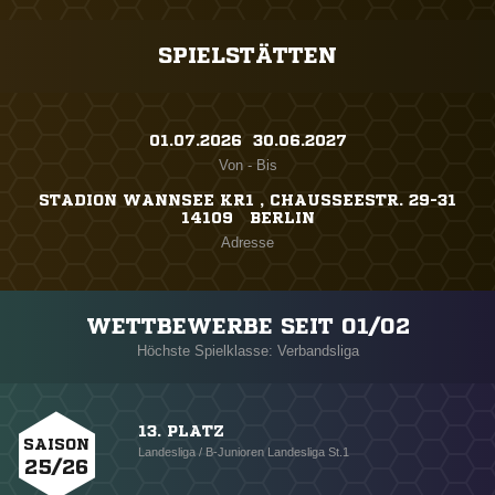
SPIELSTÄTTEN
01.07.2026 ​ 30.06.2027
Von - Bis
STADION WANNSEE KR1 , CHAUSSEESTR. 29-31
14109 BERLIN
Adresse
WETTBEWERBE SEIT 01/02
Höchste Spielklasse: Verbandsliga
13. PLATZ
SAISON
Landesliga / B-Junioren Landesliga St.1
25/26