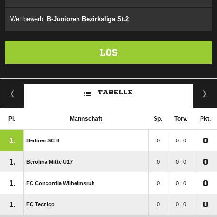
Wettbewerb:
B-Junioren Bezirksliga St.2
LOS
TABELLE
Pl.
Mannschaft
Sp.
Torv.
Pkt.
1.
0
Berliner SC II
0
0 : 0
1.
0
Berolina Mitte U17
0
0 : 0
1.
0
FC Concordia Wilhelmsruh
0
0 : 0
1.
0
FC Tecnico
0
0 : 0