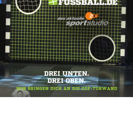
DREI UNTEN.
DREI OBEN.
WIR BRINGEN DICH AN DIE ZDF-TORWAND