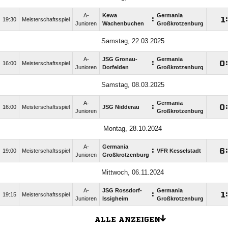
A-
Kewa
Germania
:

:
19:30
Meisterschaftsspiel
Junioren
Wachenbuchen
Großkrotzenburg
Samstag, 22.03.2025
A-
JSG Gronau-
Germania
:

:
16:00
Meisterschaftsspiel
Junioren
Dorfelden
Großkrotzenburg
Samstag, 08.03.2025
A-
Germania
:

:
16:00
Meisterschaftsspiel
JSG Nidderau
Junioren
Großkrotzenburg
Montag, 28.10.2024
A-
Germania
:

:
19:00
Meisterschaftsspiel
VFR Kesselstadt
Junioren
Großkrotzenburg
Mittwoch, 06.11.2024
A-
JSG Rossdorf-
Germania
:

:
19:15
Meisterschaftsspiel
Junioren
Issigheim
Großkrotzenburg
ALLE ANZEIGEN