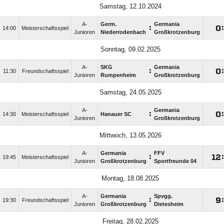
Samstag, 12.10.2024
A-
Germ.
Germania
:

:
14:00
Meisterschaftsspiel
Junioren
Niederrodenbach
Großkrotzenburg
Sonntag, 09.02.2025
A-
SKG
Germania
:

:
11:30
Freundschaftsspiel
Junioren
Rumpenheim
Großkrotzenburg
Samstag, 24.05.2025
A-
Germania
:

:
14:30
Meisterschaftsspiel
Hanauer SC
Junioren
Großkrotzenburg
Mittwoch, 13.05.2026
A-
Germania
FFV
:

:
19:45
Meisterschaftsspiel
Junioren
Großkrotzenburg
Sportfreunde 04
Montag, 18.08.2025
A-
Germania
Spvgg.
:

:
19:30
Freundschaftsspiel
Junioren
Großkrotzenburg
Dietesheim
Freitag, 28.02.2025