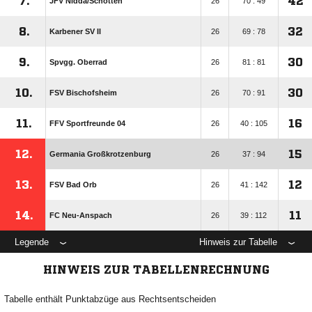
7.
42
JFV Nidda/​Schotten
26
70 : 49
8.
32
Karbener SV II
26
69 : 78
9.
30
Spvgg. Oberrad
26
81 : 81
10.
30
FSV Bischofsheim
26
70 : 91
11.
16
FFV Sportfreunde 04
26
40 : 105
12.
15
Germania Großkrotzenburg
26
37 : 94
13.
12
FSV Bad Orb
26
41 : 142
14.
11
FC Neu-Anspach
26
39 : 112
Legende
Hinweis zur Tabelle
HINWEIS ZUR TABELLENRECHNUNG
Tabelle enthält Punktabzüge aus Rechtsentscheiden