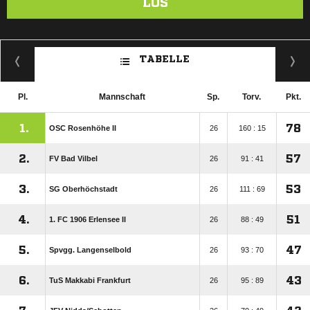
LOS
TABELLE
Pl.
Mannschaft
Sp.
Torv.
Pkt.
1.
78
OSC Rosenhöhe II
26
160 : 15
2.
57
FV Bad Vilbel
26
91 : 41
3.
53
SG Oberhöchstadt
26
111 : 69
4.
51
1. FC 1906 Erlensee II
26
88 : 49
5.
47
Spvgg. Langenselbold
26
93 : 70
6.
43
TuS Makkabi Frankfurt
26
95 : 89