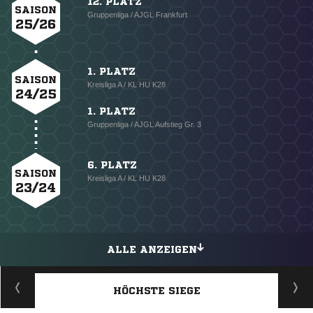
12. PLATZ
SAISON
Gruppenliga / AJGL Frankfurt
25/26
1. PLATZ
SAISON
Kreisliga A / KL HU K28
24/25
1. PLATZ
Gruppenliga / AJGL Aufstieg Gr. 3
6. PLATZ
SAISON
Kreisliga A / KL HU K28
23/24
ALLE ANZEIGEN
HÖCHSTE SIEGE