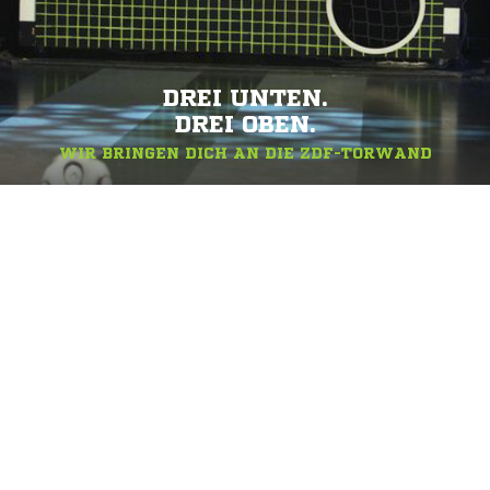
DREI UNTEN.
DREI OBEN.
WIR BRINGEN DICH AN DIE ZDF-TORWAND