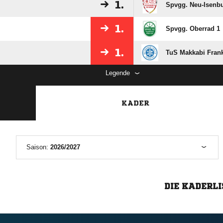
1.
Spvgg. Neu-Isenbu
1.
Spvgg. Oberrad 1
1.
TuS Makkabi Frank
Legende
KADER
Saison:
2026/2027
DIE KADERLI