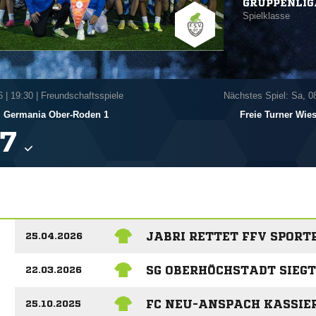
GRUPPENLIG
Spielklasse
6
|
19:30 | Freundschaftsspiele
Nächstes Spiel: Sa, 0
Germania Ober-Roden 1
Freie Turner Wie

JABRI RETTET FFV SPORT
25.04.2026
SG OBERHÖCHSTADT SIEGT
22.03.2026
FC NEU-ANSPACH KASSIE
25.10.2025