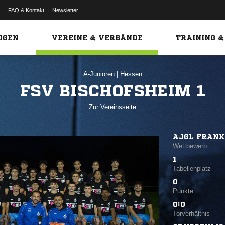
|
FAQ & Kontakt
|
Newsletter
Link
IGEN
VEREINE & VERBÄNDE
TRAINING &
A-Junioren
|
Hessen
FSV BISCHOFSHEIM 1
Zur Vereinsseite
AJGL FRAN
Wettbewerb
1
Tabellenplatz
0
Punkte
0:0
Torverhältnis