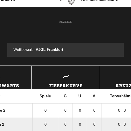
ANZEIGE
Wettbewerb:
AJGL Frankfurt
USWÄRTS
FIEBERKURVE
KREUZ
t
Spiele
G
U
V
Torverhältn
e 2
0
0
0
0
0 : 0
u 2
0
0
0
0
0 : 0