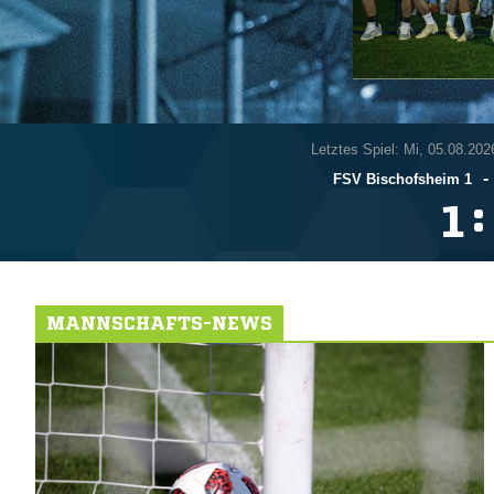
Letztes Spiel: Mi, 05.08.202
-
FSV Bischofsheim 1
:

MANNSCHAFTS-NEWS