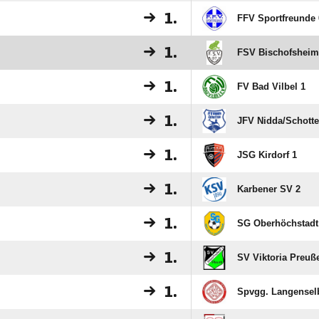
1.
FFV Sportfreunde 
1.
FSV Bischofsheim
1.
FV Bad Vilbel 1
1.
JFV Nidda/​Schotte
1.
JSG Kirdorf 1
1.
Karbener SV 2
1.
SG Oberhöchstadt
1.
SV Viktoria Preuß
1.
Spvgg. Langensel