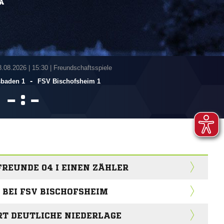
A
8.08.2026
|
15:30 | Freundschaftsspiele
-
sbaden 1
FSV Bischofsheim 1
:


FREUNDE 04 I EINEN ZÄHLER
 BEI FSV BISCHOFSHEIM
RT DEUTLICHE NIEDERLAGE