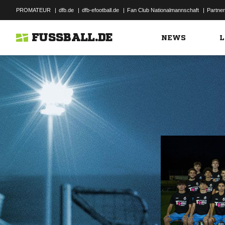
PROMATEUR
|
dfb.de
|
dfb-efootball.de
|
Fan Club Nationalmannschaft
|
Partner
FUSSBALL.DE
NEWS
L