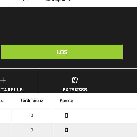
LOS
TABELLE
FAIRNESS
is
Tordifferenz
Punkte
0
0
0
0