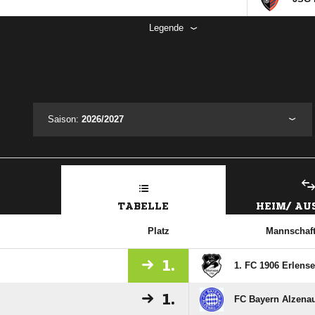
Legende
Saison:
2026/2027
TABELLE
HEIM/ A
Platz
Mannschaf
1.
1. FC 1906 Erlense
1.
FC Bayern Alzena