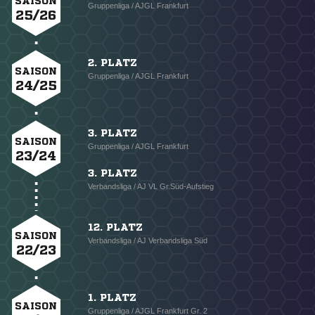
SAISON
Gruppenliga / AJGL Frankfurt
25/26
2. PLATZ
SAISON
Gruppenliga / AJGL Frankfurt
24/25
3. PLATZ
SAISON
Gruppenliga / AJGL Frankfurt
23/24
3. PLATZ
Verbandsliga / AJ VL Gr.Süd-Aufstieg
12. PLATZ
SAISON
Verbandsliga / AJ Verbandsliga Süd
22/23
1. PLATZ
SAISON
Gruppenliga / AJGL Frankfurt Gr. 2