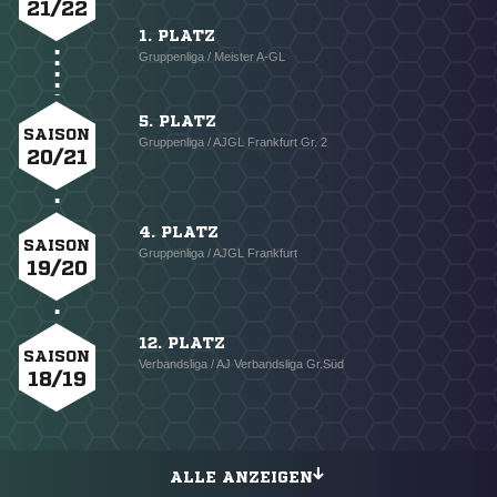
21/22
1. PLATZ
Gruppenliga / Meister A-GL
5. PLATZ
SAISON
Gruppenliga / AJGL Frankfurt Gr. 2
20/21
4. PLATZ
SAISON
Gruppenliga / AJGL Frankfurt
19/20
12. PLATZ
SAISON
Verbandsliga / AJ Verbandsliga Gr.Süd
18/19
ALLE ANZEIGEN