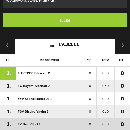
Wettbewerb:
AJGL Frankfurt
LOS
TABELLE
Pl.
Mannschaft
Sp.
Torv.
Pkt.
1.
0
1. FC 1906 Erlensee 2
0
0 : 0
1.
0
FC Bayern Alzenau 2
0
0 : 0
1.
0
FFV Sportfreunde 04 1
0
0 : 0
1.
0
FSV Bischofsheim 1
0
0 : 0
1.
0
FV Bad Vilbel 1
0
0 : 0