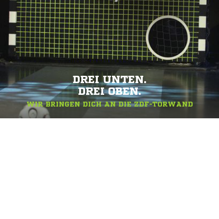
DREI UNTEN.
DREI OBEN.
WIR BRINGEN DICH AN DIE ZDF-TORWAND