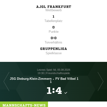
AJGL FRANKFURT
Wettbewerb
1
Tabellenplatz
0
Punkte
0:0
Torverhältnis
GRUPPENLIGA
Spielklasse
Letztes Spiel: Mi, 05.08.2026
19:30 | Freundschaftsspiele
JSG Dieburg-Klein-Zimmern
-
FV Bad Vilbel 1
1

:

MANNSCHAFTS-NEWS