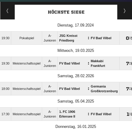
HÖCHSTE SIEGE
Dienstag, 17.09.2024
A-
JSG Kreisst
:

:
19:30
Pokalspiel
FV Bad Vilbel
Junioren
Friedberg
Mittwoch, 19.03.2025
A-
Makkabi
:

:
19:30
Meisterschaftsspiel
FV Bad Vilbel
Junioren
Frankfurt
Samstag, 28.02.2026
A-
Germania
:

:
18:00
Meisterschaftsspiel
FV Bad Vilbel
Junioren
Großkrotzenburg
Samstag, 05.04.2025
A-
1. FC 1906
:

:
17:30
Meisterschaftsspiel
FV Bad Vilbel
Junioren
Erlensee II
Donnerstag, 16.01.2025