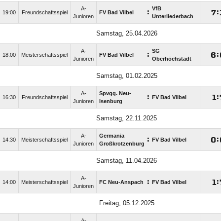
A-
VfB
:

:
19:00
Freundschaftsspiel
FV Bad Vilbel
Junioren
Unterliederbach
Samstag, 25.04.2026
A-
SG
:

:
18:00
Meisterschaftsspiel
FV Bad Vilbel
Junioren
Oberhöchstadt
Samstag, 01.02.2025
A-
Spvgg. Neu-
:

:
16:30
Freundschaftsspiel
FV Bad Vilbel
Junioren
Isenburg
Samstag, 22.11.2025
A-
Germania
:

:
14:30
Meisterschaftsspiel
FV Bad Vilbel
Junioren
Großkrotzenburg
Samstag, 11.04.2026
A-
:

:
14:00
Meisterschaftsspiel
FC Neu-Anspach
FV Bad Vilbel
Junioren
Freitag, 05.12.2025
A-