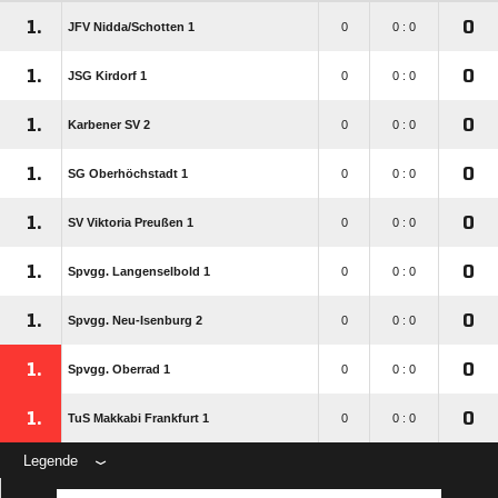
1.
0
JFV Nidda/​Schotten 1
0
0 : 0
1.
0
JSG Kirdorf 1
0
0 : 0
1.
0
Karbener SV 2
0
0 : 0
1.
0
SG Oberhöchstadt 1
0
0 : 0
1.
0
SV Viktoria Preußen 1
0
0 : 0
1.
0
Spvgg. Langenselbold 1
0
0 : 0
1.
0
Spvgg. Neu-Isenburg 2
0
0 : 0
1.
0
Spvgg. Oberrad 1
0
0 : 0
1.
0
TuS Makkabi Frankfurt 1
0
0 : 0
Legende