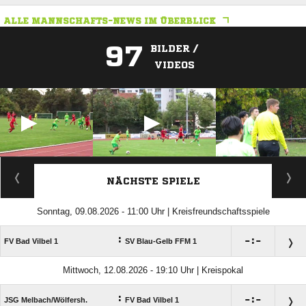
ALLE MANNSCHAFTS-NEWS IM ÜBERBLICK
97
BILDER /
VIDEOS
ANZEIGE
NÄCHSTE SPIELE
Sonntag, 09.08.2026 - 11:00 Uhr | Kreisfreundschaftsspiele
:

:

FV Bad Vilbel 1
SV Blau-Gelb FFM 1
Mittwoch, 12.08.2026 - 19:10 Uhr | Kreispokal
:

:

JSG Melbach/​Wölfersh.
FV Bad Vilbel 1