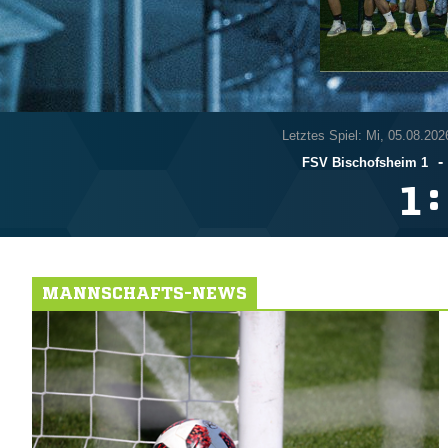
Letztes Spiel: Mi, 05.08.202
-
FSV Bischofsheim 1
:

MANNSCHAFTS-NEWS