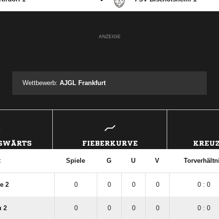
ANZEIGE
Wettbewerb:
AJGL Frankfurt
USWÄRTS
FIEBERKURVE
KREUZ
t
Spiele
G
U
V
Torverhältn
e 2
0
0
0
0
0 : 0
u 2
0
0
0
0
0 : 0