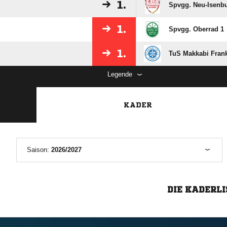
1.
Spvgg. Neu-Isenbu
1.
Spvgg. Oberrad 1
1.
TuS Makkabi Frank
Legende
KADER
Saison:
2026/2027
DIE KADERLI