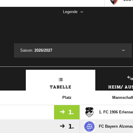
Legende
Saison:
2026/2027
TABELLE
HEIM/ A
Platz
Mannschaf
1.
1. FC 1906 Erlense
1.
FC Bayern Alzena