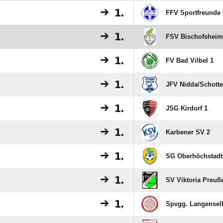
1.
FFV Sportfreunde 
1.
FSV Bischofsheim
1.
FV Bad Vilbel 1
1.
JFV Nidda/​Schotte
1.
JSG Kirdorf 1
1.
Karbener SV 2
1.
SG Oberhöchstadt
1.
SV Viktoria Preuß
1.
Spvgg. Langensel