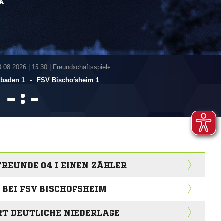
A
8.08.2026
|
15:30 | Freundschaftsspiele
-
sbaden 1
FSV Bischofsheim 1
:


FREUNDE 04 I EINEN ZÄHLER
 BEI FSV BISCHOFSHEIM
RT DEUTLICHE NIEDERLAGE