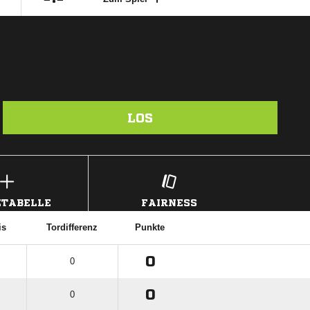
LOS
TABELLE
FAIRNESS
is
Tordifferenz
Punkte
0
0
0
0