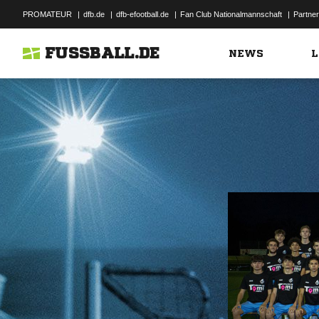
PROMATEUR
|
dfb.de
|
dfb-efootball.de
|
Fan Club Nationalmannschaft
|
Partner
FUSSBALL.DE
NEWS
L