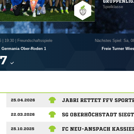
GRUPPENLIG
Spielklasse
6
|
19:30 | Freundschaftsspiele
Nächstes Spiel: Sa, 0
Germania Ober-Roden 1
Freie Turner Wie

JABRI RETTET FFV SPORT
25.04.2026
SG OBERHÖCHSTADT SIEGT
22.03.2026
FC NEU-ANSPACH KASSIE
25.10.2025