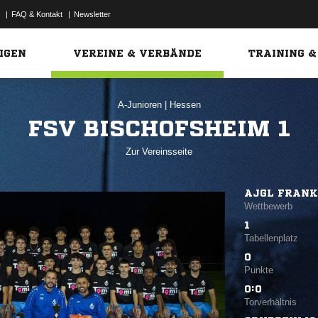
|
FAQ & Kontakt
|
Newsletter
Link
IGEN
VEREINE & VERBÄNDE
TRAINING &
A-Junioren
|
Hessen
FSV BISCHOFSHEIM 1
Zur Vereinsseite
AJGL FRAN
Wettbewerb
1
Tabellenplatz
0
Punkte
0:0
Torverhältnis