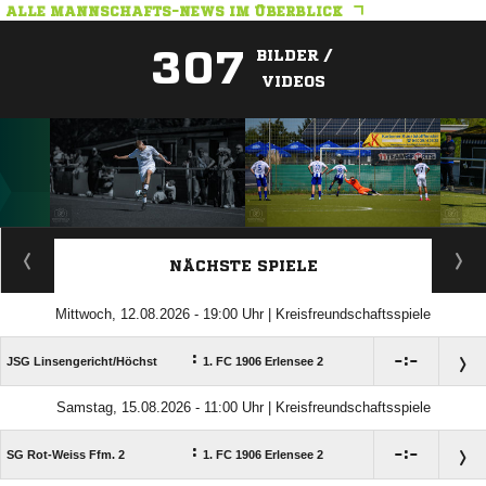
ALLE MANNSCHAFTS-NEWS IM ÜBERBLICK
307
BILDER /
VIDEOS
ANZEIGE
NÄCHSTE SPIELE
Mittwoch, 12.08.2026 - 19:00 Uhr | Kreisfreundschaftsspiele
:

:

JSG Linsengericht/​Höchst
1. FC 1906 Erlensee 2
Samstag, 15.08.2026 - 11:00 Uhr | Kreisfreundschaftsspiele
:

:

SG Rot-Weiss Ffm. 2
1. FC 1906 Erlensee 2