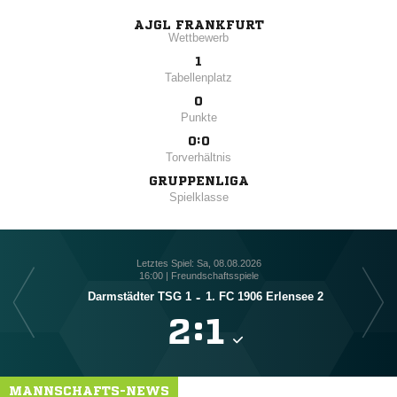
AJGL FRANKFURT
Wettbewerb
1
Tabellenplatz
0
Punkte
0:0
Torverhältnis
GRUPPENLIGA
Spielklasse
Letztes Spiel: Sa, 08.08.2026
16:00 | Freundschaftsspiele
Darmstädter TSG 1
-
1. FC 1906 Erlensee 2
JS

:

MANNSCHAFTS-NEWS