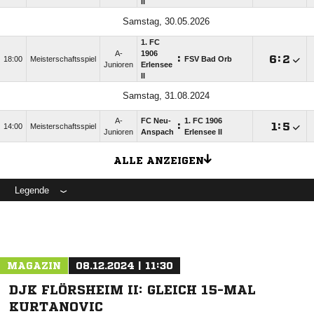
II
Samstag, 30.05.2026
1. FC
A-
1906
:

:

18:00
Meisterschaftsspiel
FSV Bad Orb
Junioren
Erlensee
II
Samstag, 31.08.2024
A-
FC Neu-
1. FC 1906
:

:

14:00
Meisterschaftsspiel
Junioren
Anspach
Erlensee II
ALLE ANZEIGEN
Legende
MAGAZIN
08.12.2024 | 11:30
DJK FLÖRSHEIM II: GLEICH 15-MAL
KURTANOVIC