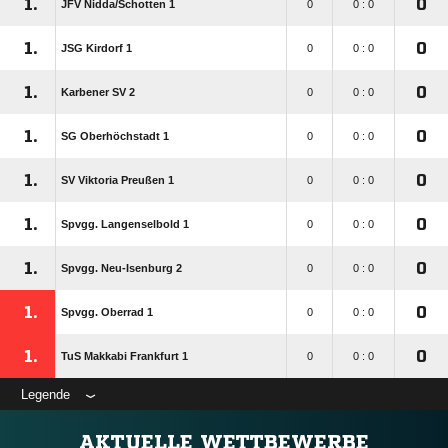
1.
0
JFV Nidda/​Schotten 1
0
0 : 0
1.
0
JSG Kirdorf 1
0
0 : 0
1.
0
Karbener SV 2
0
0 : 0
1.
0
SG Oberhöchstadt 1
0
0 : 0
1.
0
SV Viktoria Preußen 1
0
0 : 0
1.
0
Spvgg. Langenselbold 1
0
0 : 0
1.
0
Spvgg. Neu-Isenburg 2
0
0 : 0
1.
0
Spvgg. Oberrad 1
0
0 : 0
1.
0
TuS Makkabi Frankfurt 1
0
0 : 0
Legende
AKTUELLE WETTBEWERBE