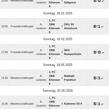
:

:

13:00
Meisterschaftsspiel
Junioren
Erlensee
Seligenst
II
Sonntag, 26.01.2025
1. FC
A-
1906
(SG) SV
:

:

15:00
Freundschaftsspiel
Junioren
Erlensee
Altenbuch
II
Sonntag, 16.02.2025
1. FC
A-
1906
SKG
:

:

17:00
Freundschaftsspiel
Junioren
Erlensee
Rumpenheim
II
Sonntag, 18.05.2025
1. FC
A-
1906
Makkabi
:

:

13:30
Meisterschaftsspiel
Junioren
Erlensee
Frankfurt
II
Samstag, 02.05.2026
1. FC
A-
1906
:

:

11:00
Meisterschaftsspiel
Karbener SV II
Junioren
Erlensee