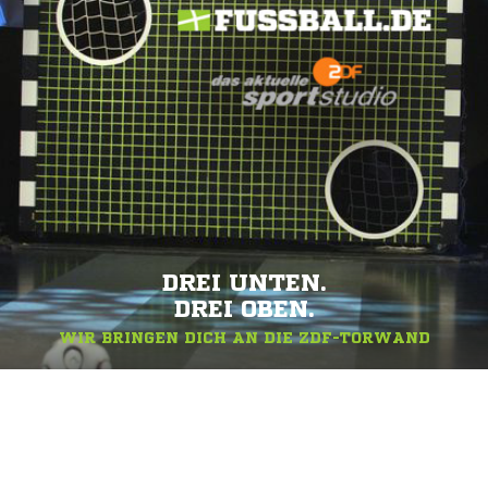
DREI UNTEN.
DREI OBEN.
WIR BRINGEN DICH AN DIE ZDF-TORWAND