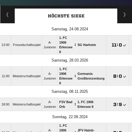
HÖCHSTE SIEGE
Samstag, 24.08.2024
1. FC
A-
1906
:

:

13:00
Freundschaftsspiel
SG Harheim
Junioren
Erlensee
II
Samstag, 28.03.2026
1. FC
A-
1906
Germania
:

:

11:00
Meisterschaftsspiel
Junioren
Erlensee
Großkrotzenburg
II
Samstag, 08.11.2025
A-
FSV Bad
1. FC 1906
:

:

18:00
Meisterschaftsspiel
Junioren
Orb
Erlensee II
Sonntag, 22.09.2024
1. FC
A-
1906
JFV Hainb-