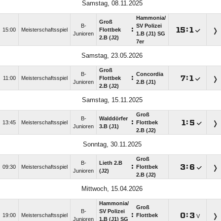
Samstag, 08.11.2025
Hammonia/​
Groß
B-
SV Polizei
:

:

15:00
Meisterschaftsspiel
Flottbek
Junioren
1.B (J1) SG
2.B (J2)
7er
Samstag, 23.05.2026
Groß
B-
Concordia
:

:

11:00
Meisterschaftsspiel
Flottbek
Junioren
2.B (J1)
2.B (J2)
Samstag, 15.11.2025
Groß
B-
Walddörfer
:

:

13:45
Meisterschaftsspiel
Flottbek
Junioren
3.B (J1)
2.B (J2)
Sonntag, 30.11.2025
Groß
B-
Lieth 2.B
:

:

09:30
Meisterschaftsspiel
Flottbek
Junioren
(J2)
2.B (J2)
Mittwoch, 15.04.2026
Hammonia/​
Groß
B-
SV Polizei
:

:

19:00
Meisterschaftsspiel
Flottbek
V
Junioren
1.B (J1) SG