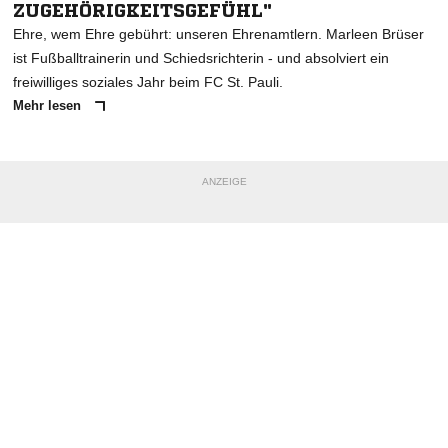
ZUGEHÖRIGKEITSGEFÜHL"
Ehre, wem Ehre gebührt: unseren Ehrenamtlern. Marleen Brüser
ist Fußballtrainerin und Schiedsrichterin - und absolviert ein
freiwilliges soziales Jahr beim FC St. Pauli.
Mehr lesen
ANZEIGE
NACHRICHT SENDEN
* Pflichtfelder