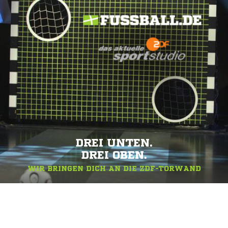
DREI UNTEN.
DREI OBEN.
WIR BRINGEN DICH AN DIE ZDF-TORWAND