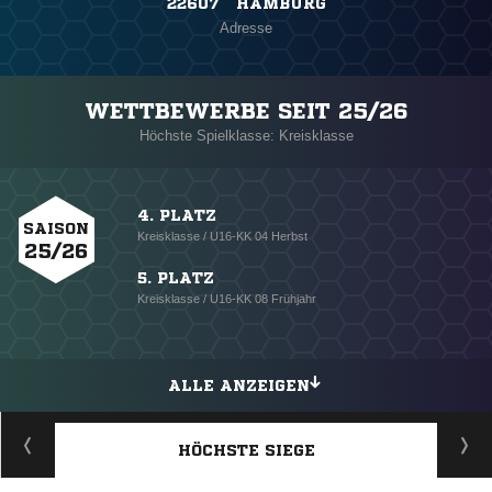
22607 HAMBURG
Adresse
WETTBEWERBE SEIT 25/26
Höchste Spielklasse: Kreisklasse
4. PLATZ
SAISON
Kreisklasse / U16-KK 04 Herbst
25/26
5. PLATZ
Kreisklasse / U16-KK 08 Frühjahr
ALLE ANZEIGEN
HÖCHSTE SIEGE