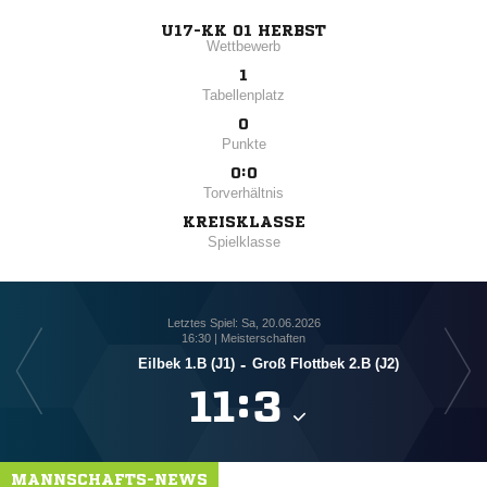
U17-KK 01 HERBST
Wettbewerb
1
Tabellenplatz
0
Punkte
0:0
Torverhältnis
KREISKLASSE
Spielklasse
Letztes Spiel: Sa, 20.06.2026
16:30 | Meisterschaften
Eilbek 1.B (J1)
-
Groß Flottbek 2.B (J2)
Gro

:

MANNSCHAFTS-NEWS