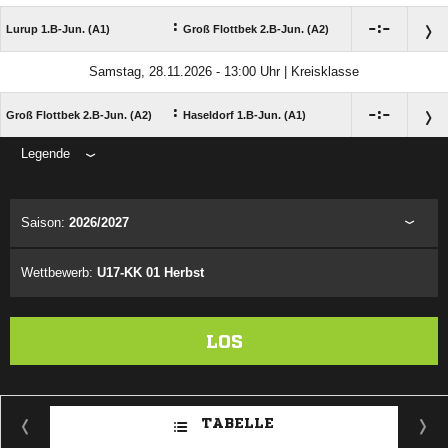
:

:

Lurup 1.B-Jun. (A1)
Groß Flottbek 2.B-Jun. (A2)
Samstag, 28.11.2026 - 13:00 Uhr | Kreisklasse
:

:

Groß Flottbek 2.B-Jun. (A2)
Haseldorf 1.B-Jun. (A1)
Legende
ANZEIGE
Saison:
2026/2027
Wettbewerb:
U17-KK 01 Herbst
LOS
TABELLE