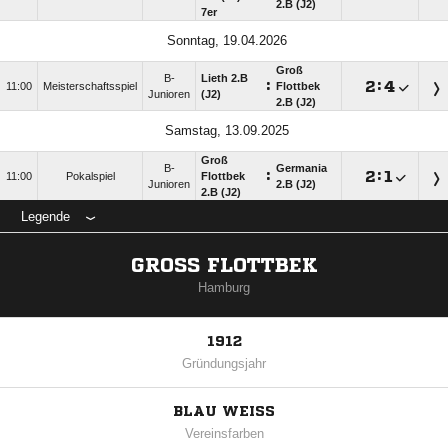
2.B (J2)
7er
Sonntag, 19.04.2026
Groß
B-
Lieth 2.B
:

:

11:00
Meisterschaftsspiel
Flottbek
Junioren
(J2)
2.B (J2)
Samstag, 13.09.2025
Groß
B-
Germania
:

:

11:00
Pokalspiel
Flottbek
Junioren
2.B (J2)
2.B (J2)
Legende
GROSS FLOTTBEK
Hamburg
1912
Gründungsjahr
BLAU WEISS
Vereinsfarben