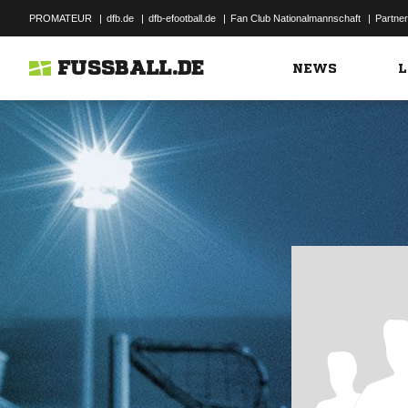
PROMATEUR
|
dfb.de
|
dfb-efootball.de
|
Fan Club Nationalmannschaft
|
Partner
FUSSBALL.DE
NEWS
L