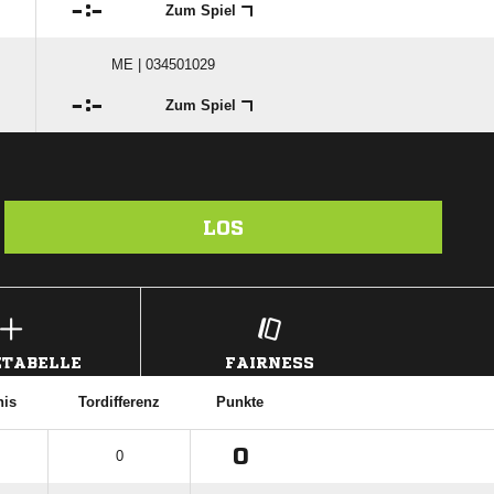

:

Zum Spiel
ME | 034501029

:

Zum Spiel
LOS
TABELLE
FAIRNESS
nis
Tordifferenz
Punkte
0
0