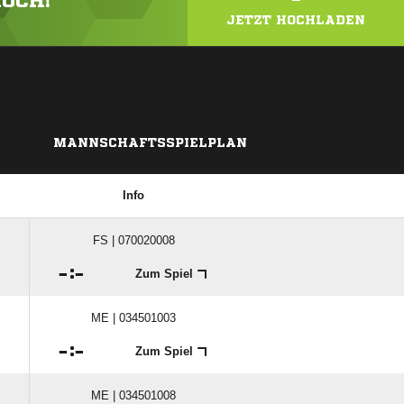
HOCH!
JETZT HOCHLADEN
MANNSCHAFTSSPIELPLAN
Info
FS | 070020008

:

Zum Spiel
ME | 034501003

:

Zum Spiel
ME | 034501008