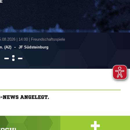
E
5.08.2026
|
14:00 | Freundschaftsspiele
-
n. (A2)
JF Südsteinburg
:


S-NEWS ANGELEGT.
+