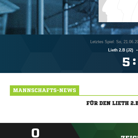
Letztes Spiel: So, 21.06.2
Lieth 2.B (J2)
:

MANNSCHAFTS-NEWS
FÜR DEN LIETH 2
0