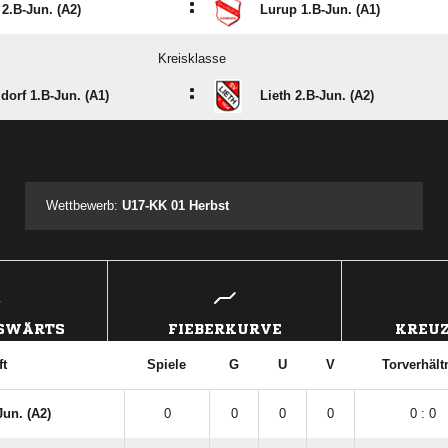
:
 2.B-Jun. (A2)
Lurup 1.B-Jun. (A1)
Kreisklasse
:
dorf 1.B-Jun. (A1)
Lieth 2.B-Jun. (A2)
ANZEIGE
Wettbewerb:
U17-KK 01 Herbst
USWÄRTS
FIEBERKURVE
KREUZ
t
Spiele
G
U
V
Torverhält
Jun. (A2)
0
0
0
0
0 : 0