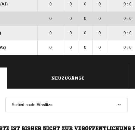
 (A1)
0
0
0
0
0 : 0
0
0
0
0
0 : 0
)
0
0
0
0
0 : 0
(A2)
0
0
0
0
0 : 0
NEUZUGÄNGE
Sortiert nach:
Einsätze
STE IST BISHER NICHT ZUR VERÖFFENTLICHUNG 