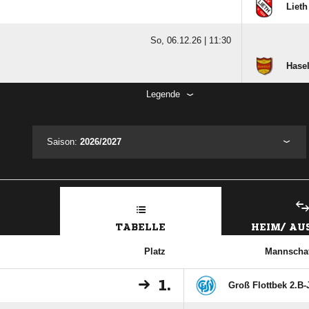
Lieth
So, 06.12.26 |
11:30
Hasel
Legende
Saison:
2026/2027
TABELLE
HEIM/ A
Platz
Mannschaf
1.
Groß Flottbek 2.B-