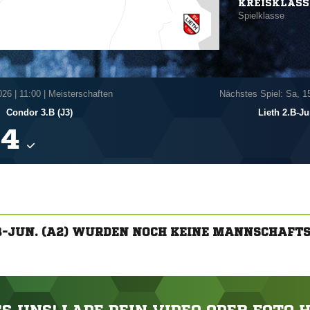
KREISKLASS
Spielklasse
026
|
11:00 | Meisterschaften
Nächstes Spiel: Sa, 1
-
Condor 3.B (J3)
Lieth 2.B-Ju

.B-JUN. (A2) WURDEN NOCH KEINE MANNSCHAFT