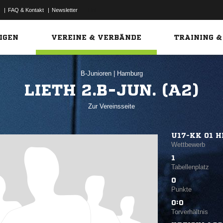
|
FAQ & Kontakt
|
Newsletter
Link
IGEN
VEREINE & VERBÄNDE
TRAINING &
B-Junioren
|
Hamburg
LIETH 2.B-JUN. (A2)
Zur Vereinsseite
U17-KK 01 
Wettbewerb
1
Tabellenplatz
0
Punkte
0:0
Torverhältnis