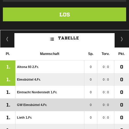
LOS
TABELLE
Pl.
Mannschaft
Sp.
Torv.
Pkt.
1.
0
Altona 93 2.Fr.
0
0 : 0
1.
0
Eimsbüttel 4.Fr.
0
0 : 0
1.
0
Eintracht Norderstedt 1.Fr.
0
0 : 0
1.
0
GW Eimsbüttel 4.Fr.
0
0 : 0
1.
0
Lieth 1.Fr.
0
0 : 0