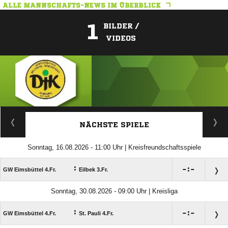
ALLE MANNSCHAFTS-NEWS IM ÜBERBLICK
1
BILDER /
VIDEOS
ANZEIGE
NÄCHSTE SPIELE
Sonntag, 16.08.2026 - 11:00 Uhr | Kreisfreundschaftsspiele
:

:

GW Eimsbüttel 4.Fr.
Eilbek 3.Fr.
Sonntag, 30.08.2026 - 09:00 Uhr | Kreisliga
:

:

GW Eimsbüttel 4.Fr.
St. Pauli 4.Fr.