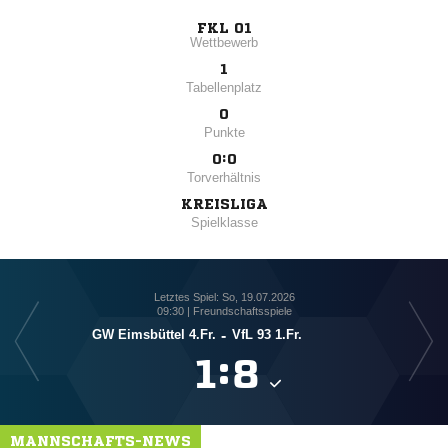
FKL 01
Wettbewerb
1
Tabellenplatz
0
Punkte
0:0
Torverhältnis
KREISLIGA
Spielklasse
Letztes Spiel: So, 19.07.2026
09:30 | Freundschaftsspiele
GW Eimsbüttel 4.Fr.
-
VfL 93 1.Fr.

:

MANNSCHAFTS-NEWS