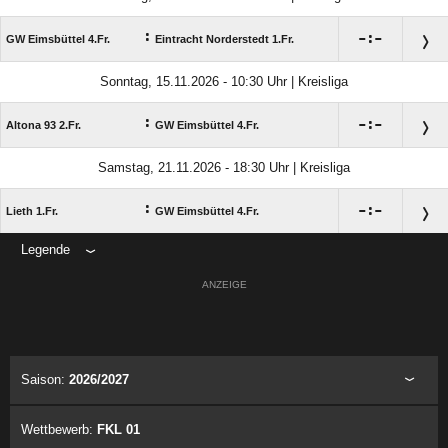
:

:

GW Eimsbüttel 4.Fr.
Eintracht Norderstedt 1.Fr.
Sonntag, 15.11.2026 - 10:30 Uhr | Kreisliga
:

:

Altona 93 2.Fr.
GW Eimsbüttel 4.Fr.
Samstag, 21.11.2026 - 18:30 Uhr | Kreisliga
:

:

Lieth 1.Fr.
GW Eimsbüttel 4.Fr.
Legende
ANZEIGE
Saison:
2026/2027
Wettbewerb:
FKL 01