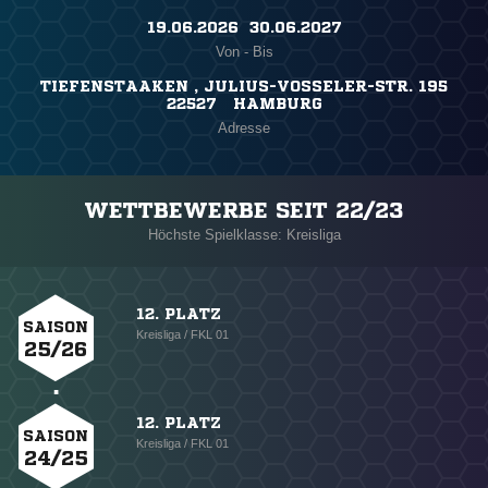
19.06.2026 ​ 30.06.2027
Von - Bis
TIEFENSTAAKEN , JULIUS-VOSSELER-STR. 195
22527 HAMBURG
Adresse
WETTBEWERBE SEIT 22/23
Höchste Spielklasse: Kreisliga
12. PLATZ
SAISON
Kreisliga / FKL 01
25/26
12. PLATZ
SAISON
Kreisliga / FKL 01
24/25