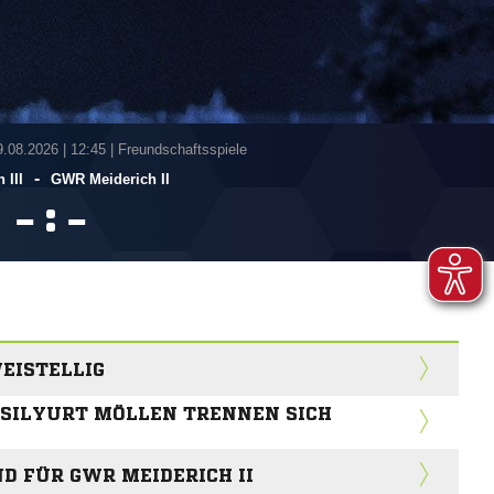
9.08.2026
|
12:45 | Freundschaftsspiele
-
 III
GWR Meiderich II
:


WEISTELLIG
ESILYURT MÖLLEN TRENNEN SICH
 FÜR GWR MEIDERICH II