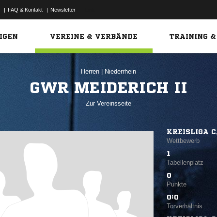
|
FAQ & Kontakt
|
Newsletter
Link
IGEN
VEREINE & VERBÄNDE
TRAINING &
Herren
|
Niederrhein
GWR MEIDERICH II
Zur Vereinsseite
KREISLIGA C
Wettbewerb
1
Tabellenplatz
0
Punkte
0:0
Torverhältnis