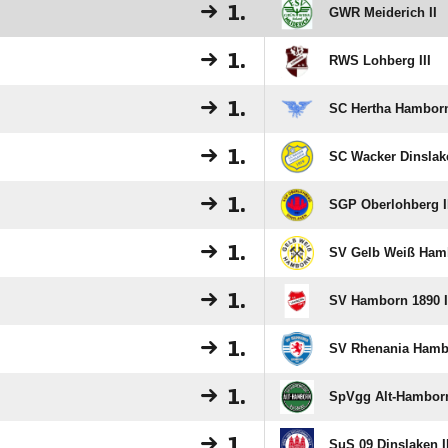
1.
GWR Meiderich II
1.
RWS Lohberg III
1.
SC Hertha Hamborn
1.
SC Wacker Dinslake
1.
SGP Oberlohberg I
1.
SV Gelb Weiß Hamb
1.
SV Hamborn 1890 I
1.
SV Rhenania Hambo
1.
SpVgg Alt-Hamborn
1.
SuS 09 Dinslaken II