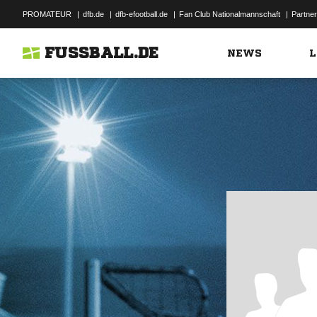
PROMATEUR
|
dfb.de
|
dfb-efootball.de
|
Fan Club Nationalmannschaft
|
Partner
FUSSBALL.DE
NEWS
L