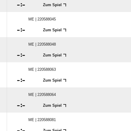

:

Zum Spiel
ME | 220588045

:

Zum Spiel
ME | 220588048

:

Zum Spiel
ME | 220588063

:

Zum Spiel
ME | 220588064

:

Zum Spiel
ME | 220588081

:

Zum Spiel