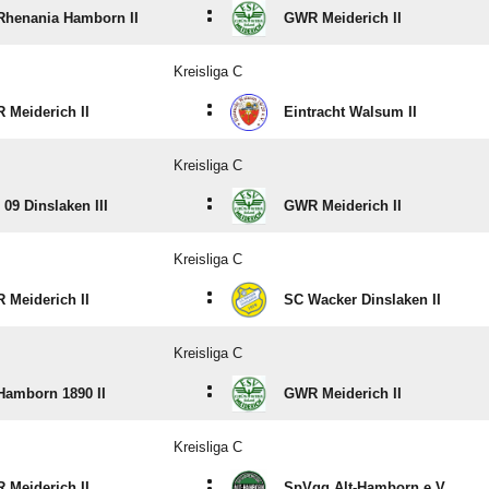
:
Rhenania Hamborn II
GWR Meiderich II
Kreisliga C
:
 Meiderich II
Eintracht Walsum II
Kreisliga C
:
09 Dinslaken III
GWR Meiderich II
Kreisliga C
:
 Meiderich II
SC Wacker Dinslaken II
Kreisliga C
:
Hamborn 1890 II
GWR Meiderich II
Kreisliga C
:
 Meiderich II
SpVgg Alt-Hamborn e.V.