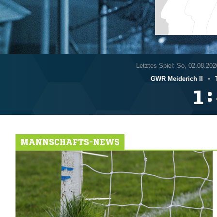
Letztes Spiel: So, 02.08.202
-
GWR Meiderich II
:

MANNSCHAFTS-NEWS