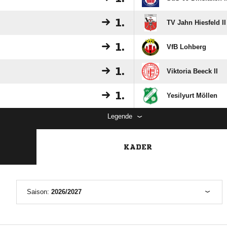
1.
TV Jahn Hiesfeld II
1.
VfB Lohberg
1.
Viktoria Beeck II
1.
Yesilyurt Möllen
Legende
KADER
Saison:
2026/2027