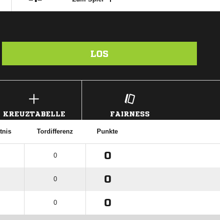
LOS
KREUZTABELLE
FAIRNESS
tnis
Tordifferenz
Punkte
0
0
0
0
0
0