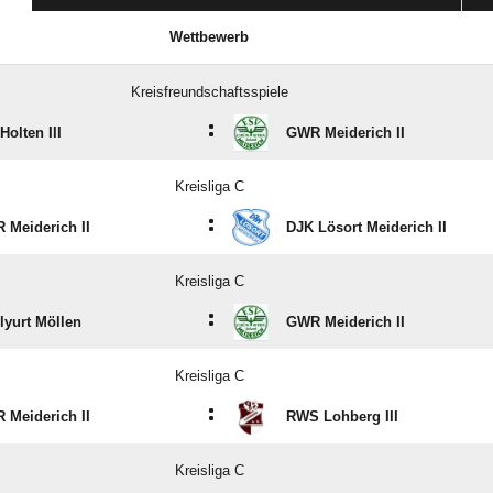
Wettbewerb
Kreisfreundschaftsspiele
:
olten III
GWR Meiderich II
Kreisliga C
:
 Meiderich II
DJK Lösort Meiderich II
Kreisliga C
:
lyurt Möllen
GWR Meiderich II
Kreisliga C
:
 Meiderich II
RWS Lohberg III
Kreisliga C