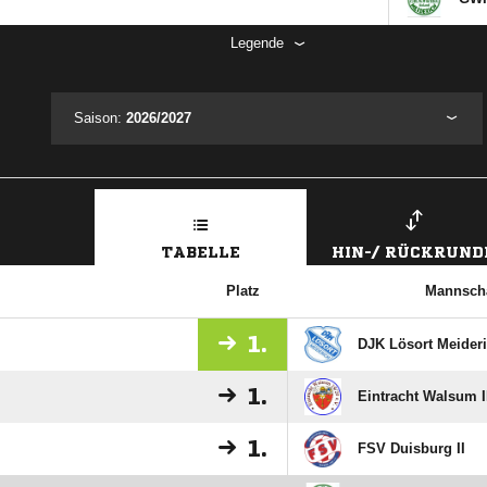
Legende
Saison:
2026/2027
TABELLE
HIN-/ RÜCKRUND
Platz
Mannscha
1.
DJK Lösort Meideri
1.
Eintracht Walsum I
1.
FSV Duisburg II