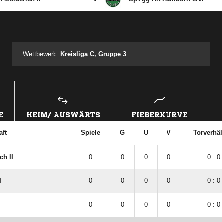
ANZEIGE
Wettbewerb:
Kreisliga C, Gruppe 3
E
HEIM/ AUSWÄRTS
FIEBERKURVE
ft
Spiele
G
U
V
Torverhäl
ch II
0
0
0
0
0 : 0
I
0
0
0
0
0 : 0
0
0
0
0
0 : 0