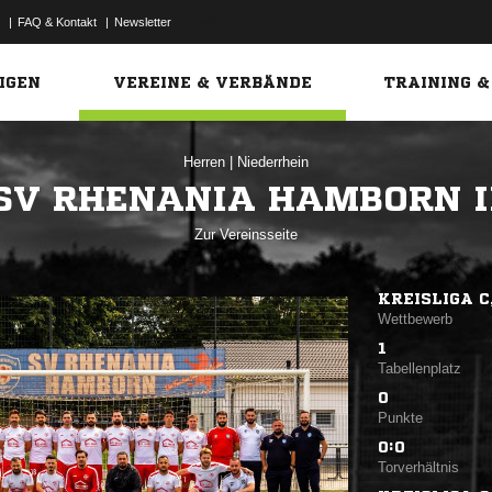
|
FAQ & Kontakt
|
Newsletter
Link
IGEN
VEREINE & VERBÄNDE
TRAINING &
Herren
|
Niederrhein
SV RHENANIA HAMBORN I
Zur Vereinsseite
KREISLIGA C
Wettbewerb
1
Tabellenplatz
0
Punkte
0:0
Torverhältnis