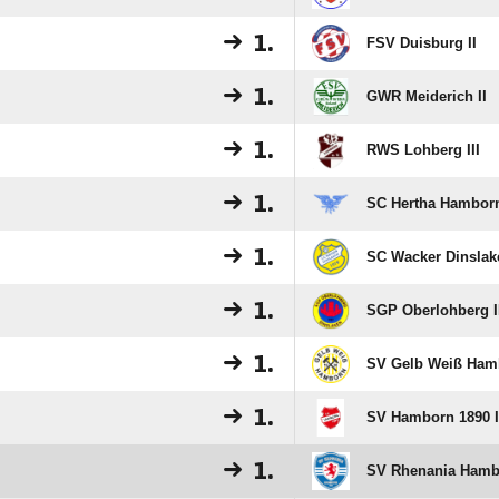
1.
FSV Duisburg II
1.
GWR Meiderich II
1.
RWS Lohberg III
1.
SC Hertha Hamborn
1.
SC Wacker Dinslake
1.
SGP Oberlohberg I
1.
SV Gelb Weiß Hamb
1.
SV Hamborn 1890 I
1.
SV Rhenania Hambo