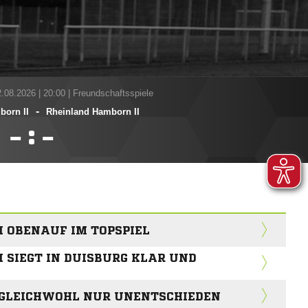
2.08.2026
|
20:00 | Freundschaftsspiele
-
born II
Rheinland Hamborn II
:


 OBENAUF IM TOPSPIEL
 SIEGT IN DUISBURG KLAR UND
 GLEICHWOHL NUR UNENTSCHIEDEN