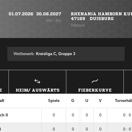
01.07.2026 ​ 30.06.2027
RHENANIA HAMBORN KUN
47169 DUISBURG
Von - Bis
Adresse
Wettbewerb:
Kreisliga C, Gruppe 3
E
HEIM/ AUSWÄRTS
FIEBERKURVE
ft
Spiele
G
U
V
Torverhäl
ch II
0
0
0
0
0 : 0
I
0
0
0
0
0 : 0