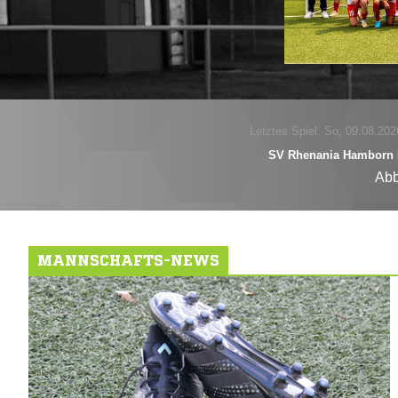
Letztes Spiel: So, 09.08.202
SV Rhenania Hamborn 
Abb
MANNSCHAFTS-NEWS