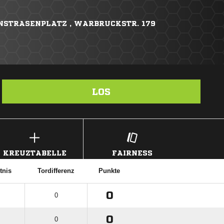
STRASENPLATZ , WARBRUCKSTR. 179
LOS
KREUZTABELLE
FAIRNESS
tnis
Tordifferenz
Punkte
0
0
0
0