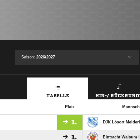
Saison:
2026/2027
TABELLE
HIN-/ RÜCKRUND
Platz
Mannscha
1.
DJK Lösort Meideri
1.
Eintracht Walsum I