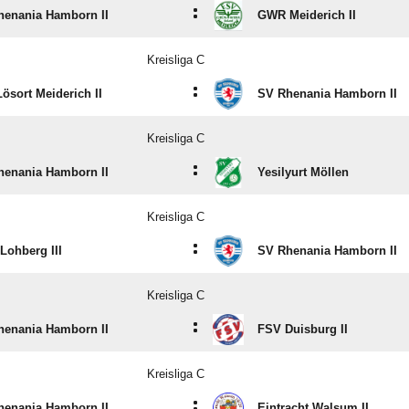
:
henania Hamborn II
GWR Meiderich II
Kreisliga C
:
ösort Meiderich II
SV Rhenania Hamborn II
Kreisliga C
:
henania Hamborn II
Yesilyurt Möllen
Kreisliga C
:
ohberg III
SV Rhenania Hamborn II
Kreisliga C
:
henania Hamborn II
FSV Duisburg II
Kreisliga C
:
henania Hamborn II
Eintracht Walsum II