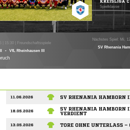
KREISLIGA C
Spielklasse
Nächstes Spiel: Mi, 1
6
|
15:30 | Freundschaftsspiele
SV Rhenania Ham
-
II
VfL Rheinhausen III
ruch
SV RHENANIA HAMBORN II
11.06.2026
SV RHENANIA HAMBORN II
18.05.2026
VERDIENT
TORE OHNE UNTERLASS –
13.05.2026