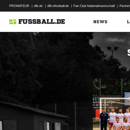
PROMATEUR
|
dfb.de
|
dfb-efootball.de
|
Fan Club Nationalmannschaft
|
Partner
FUSSBALL.DE
NEWS
L