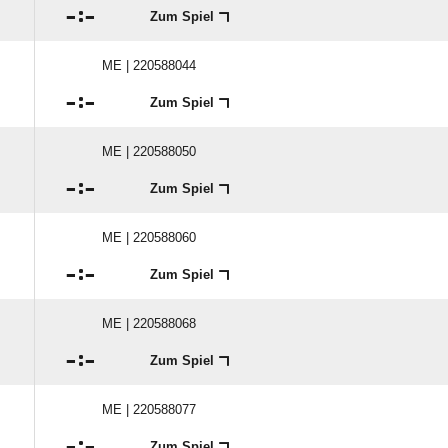

:

Zum Spiel
ME | 220588044

:

Zum Spiel
ME | 220588050

:

Zum Spiel
ME | 220588060

:

Zum Spiel
ME | 220588068

:

Zum Spiel
ME | 220588077

:

Zum Spiel