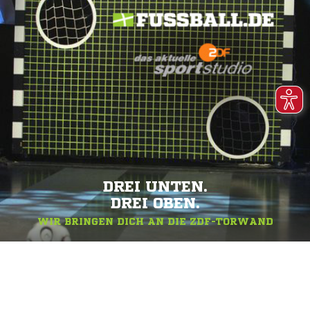
DREI UNTEN.
DREI OBEN.
WIR BRINGEN DICH AN DIE ZDF-TORWAND