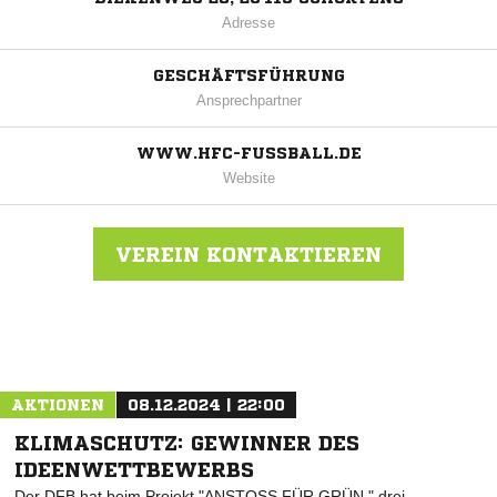
Adresse
GESCHÄFTSFÜHRUNG
Ansprechpartner
WWW.HFC-FUSSBALL.DE
Website
VEREIN KONTAKTIEREN
Nachricht an Heidmühler FC
AKTIONEN
08.12.2024 | 22:00
KLIMASCHUTZ: GEWINNER DES
IDEENWETTBEWERBS
Der DFB hat beim Projekt "ANSTOSS FÜR GRÜN " drei