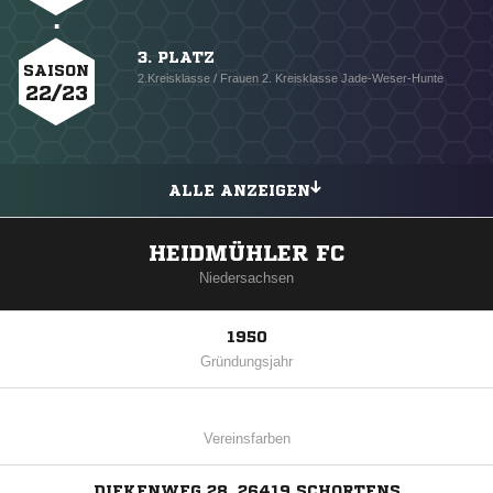
3. PLATZ
SAISON
2.Kreisklasse / Frauen 2. Kreisklasse Jade-Weser-Hunte
22/23
ALLE ANZEIGEN
HEIDMÜHLER FC
Niedersachsen
1950
Gründungsjahr
Vereinsfarben
DIEKENWEG 28, 26419 SCHORTENS