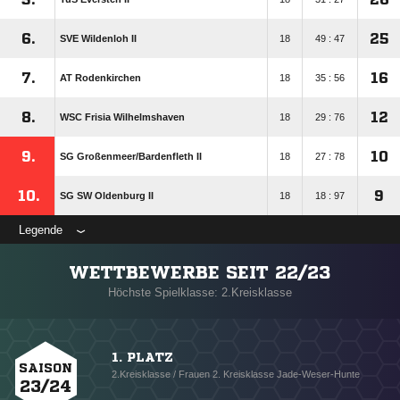
6.
25
SVE Wildenloh II
18
49 : 47
7.
16
AT Rodenkirchen
18
35 : 56
8.
12
WSC Frisia Wilhelmshaven
18
29 : 76
9.
10
SG Großenmeer/​Bardenfleth II
18
27 : 78
10.
9
SG SW Oldenburg II
18
18 : 97
Legende
WETTBEWERBE SEIT 22/23
Höchste Spielklasse: 2.Kreisklasse
1. PLATZ
SAISON
2.Kreisklasse / Frauen 2. Kreisklasse Jade-Weser-Hunte
23/24