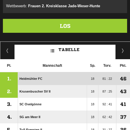
Wettbewerb:
Frauen 2. Kreisklasse Jade-Weser-Hunte
LOS
TABELLE
Pl.
Mannschaft
Sp.
Torv.
Pkt.
1.
46
Heidmühler FC
18
81 : 22
2.
43
Krusenbuscher SV II
18
87 : 25
3.
41
SC Ovelgönne
18
92 : 41
4.
37
SG am Meer II
18
62 : 42
5.
26
TuS Eversten II
18
31 : 27