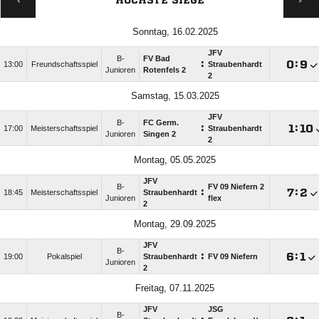
HÖCHSTE SIEGE
Sonntag, 16.02.2025
JFV
B-
FV Bad
:

:

13:00
Freundschaftsspiel
Straubenhardt
Junioren
Rotenfels 2
2
Samstag, 15.03.2025
JFV
B-
FC Germ.
:

:

17:00
Meisterschaftsspiel
Straubenhardt
Junioren
Singen 2
2
Montag, 05.05.2025
JFV
B-
FV 09 Niefern 2
:

:

18:45
Meisterschaftsspiel
Straubenhardt
Junioren
flex
2
Montag, 29.09.2025
JFV
B-
:

:

19:00
Pokalspiel
Straubenhardt
FV 09 Niefern
Junioren
2
Freitag, 07.11.2025
JFV
JSG
B-