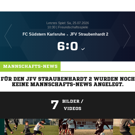
Letztes Spiel: Sa, 25.07.2026
10:30 | Freundschaftsspiele
FC Südstern Karlsruhe
-
JFV Straubenhardt 2

:

MANNSCHAFTS-NEWS
FÜR DEN JFV STRAUBENHARDT 2 WURDEN NOCH
KEINE MANNSCHAFTS-NEWS ANGELEGT.
7
BILDER /
VIDEOS