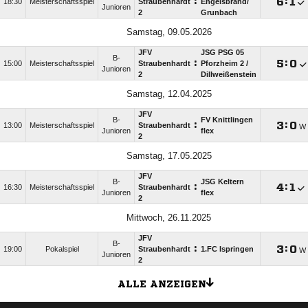
:

:

18:30
Meisterschaftsspiel
Straubenhardt
Engelsbrand/​
Junioren
2
Grunbach
Samstag, 09.05.2026
JFV
JSG PSG 05
B-
:

:

15:00
Meisterschaftsspiel
Straubenhardt
Pforzheim 2 /​
Junioren
2
Dillweißenstein
Samstag, 12.04.2025
JFV
B-
FV Knittlingen
:

:

13:00
Meisterschaftsspiel
Straubenhardt
W
Junioren
flex
2
Samstag, 17.05.2025
JFV
B-
JSG Keltern
:

:

16:30
Meisterschaftsspiel
Straubenhardt
Junioren
flex
2
Mittwoch, 26.11.2025
JFV
B-
:

:

19:00
Pokalspiel
Straubenhardt
1.FC Ispringen
W
Junioren
2
ALLE ANZEIGEN