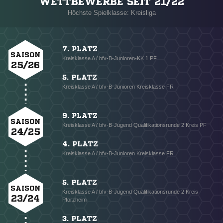
WETTBEWERBE SEIT 21/22
Höchste Spielklasse: Kreisliga
7. PLATZ
SAISON
Kreisklasse A / bfv-B-Junioren-KK 1 PF
25/26
5. PLATZ
Kreisklasse A / bfv-B-Junioren Kreisklasse FR
9. PLATZ
SAISON
Kreisklasse A / bfv-B-Jugend Qualifikationsrunde 2 Kreis PF
24/25
4. PLATZ
Kreisklasse A / bfv-B-Junioren Kreisklasse FR
5. PLATZ
SAISON
Kreisklasse A / bfv-B-Jugend Qualifikationsrunde 2 Kreis
23/24
Pforzheim
3. PLATZ