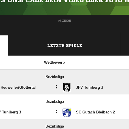
'S UNS! LADE DEIN VIDEO ODER FOTO 
ANZEIGE
LETZTE SPIELE
Wettbewerb
Bezirksliga
:
Heuweiler/​Glottertal
JFV Tuniberg 3
Bezirksliga
:
 Tuniberg 3
SC Gutach Bleibach 2
Bezirksliga