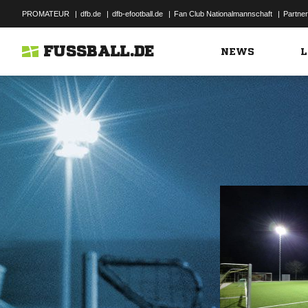
PROMATEUR
|
dfb.de
|
dfb-efootball.de
|
Fan Club Nationalmannschaft
|
Partner
FUSSBALL.DE
NEWS
L