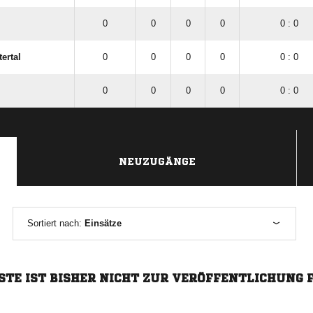
0
0
0
0
0 : 0
ertal
0
0
0
0
0 : 0
0
0
0
0
0 : 0
NEUZUGÄNGE
Sortiert nach:
Einsätze
STE IST BISHER NICHT ZUR VERÖFFENTLICHUNG 