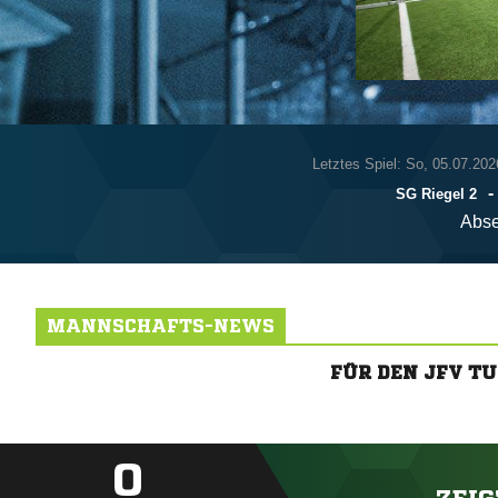
Letztes Spiel: So, 05.07.202
-
SG Riegel 2
Abse
MANNSCHAFTS-NEWS
FÜR DEN JFV T
0