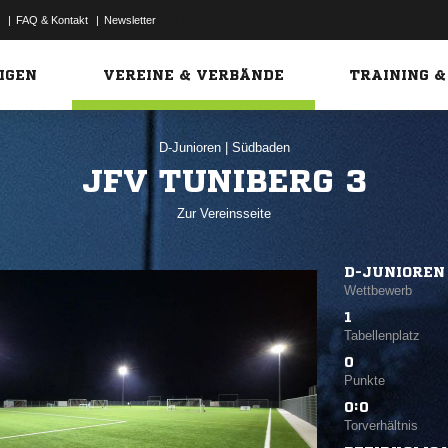
|
FAQ & Kontakt
|
Newsletter
Link
IGEN
VEREINE & VERBÄNDE
TRAINING &
D-Junioren
|
Südbaden
JFV TUNIBERG 3
Zur Vereinsseite
D-JUNIOREN
Wettbewerb
1
Tabellenplatz
0
Punkte
0:0
Torverhältnis