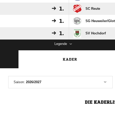
1.
SC Reute
1.
SG Heuweiler/​Glott
1.
SV Hochdorf
Legende
KADER
Saison:
2026/2027
DIE KADERLI