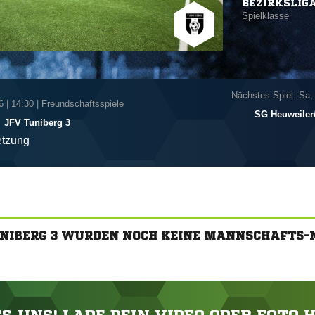
BEZIRKSLIG
Spielklasse
Nächstes Spiel: Sa,
6
|
14:30 | Freundschaftsspiele
SG Heuweiler/​
JFV Tuniberg 3
tzung
UNIBERG 3 WURDEN NOCH KEINE MANNSCHAFTS-