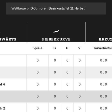
Wettbewerb:
D-Junioren Bezirksstaffel 11 Herbst
USWÄRTS
FIEBERKURVE
KREUZ
Spiele
G
U
V
Torverhältni
0
0
0
0
0 : 0
0
0
0
0
0 : 0
al 4
0
0
0
0
0 : 0
0
0
0
0
0 : 0
h 2
0
0
0
0
0 : 0