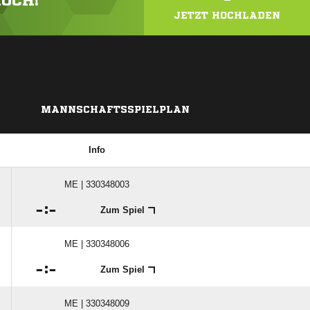
HOCH!
JETZT HOCHLADEN
MANNSCHAFTSSPIELPLAN
Info
ME | 330348003

:

Zum Spiel
ME | 330348006

:

Zum Spiel
ME | 330348009