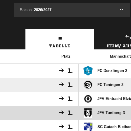
Saison:
2026/2027
TABELLE
HEIM/ A
Platz
Mannschaft
1.
FC Denzlingen 2
1.
FC Teningen 2
1.
JFV Eintracht Elzt
1.
JFV Tuniberg 3
1.
SC Gutach Bleibac