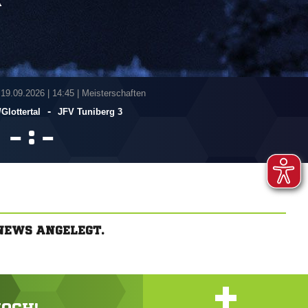
A
 19.09.2026
|
14:45 | Meisterschaften
-
Glottertal
JFV Tuniberg 3
:


NEWS ANGELEGT.
+