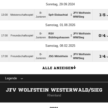
Sonntag, 29.09.2024
B-
JFV Wolfstein
:

:

13:00
Meisterschaftsspiel
Spfr Eisbachtal
Junioren
WW/​Sieg
Samstag, 01.08.2026
B-
RSV
JFV Wolfstein
:

:

17:00
Freundschaftsspiel
Junioren
Büblingshausen
WW/​Sieg
Samstag, 08.02.2025
B-
JFV Wolfstein
:

:

17:00
Freundschaftsspiel
JSG Mittelrhein
Junioren
WW/​Sieg
ALLE ANZEIGEN
Legende
JFV WOLFSTEIN WESTERWALD/SIEG
Rheinland