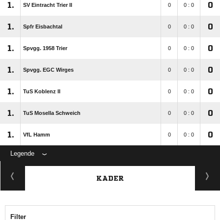
1.
0
SV Eintracht Trier II
0
0 : 0
1.
0
Spfr Eisbachtal
0
0 : 0
1.
0
Spvgg. 1958 Trier
0
0 : 0
1.
0
Spvgg. EGC Wirges
0
0 : 0
1.
0
TuS Koblenz II
0
0 : 0
1.
0
TuS Mosella Schweich
0
0 : 0
1.
0
VfL Hamm
0
0 : 0
Legende
KADER
Filter