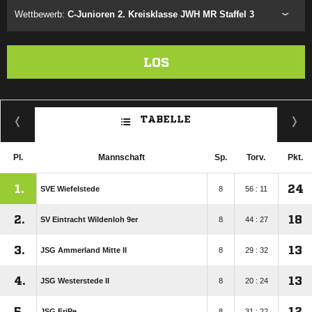
Wettbewerb:
C-Junioren 2. Kreisklasse JWH MR Staffel 3
LOS
TABELLE
Pl.
Mannschaft
Sp.
Torv.
Pkt.
1.
24
SVE Wiefelstede
8
56 : 11
2.
18
SV Eintracht Wildenloh 9er
8
44 : 27
3.
13
JSG Ammerland Mitte II
8
29 : 32
4.
13
JSG Westerstede II
8
20 : 24
5.
12
JSG FriPe
8
31 : 22