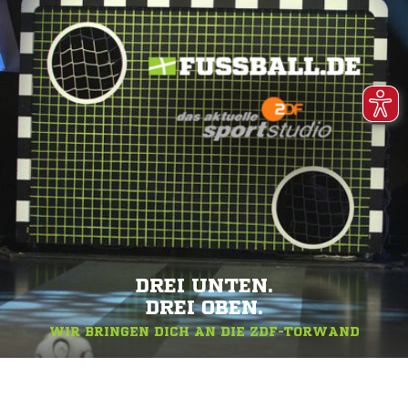
DREI UNTEN.
DREI OBEN.
WIR BRINGEN DICH AN DIE ZDF-TORWAND