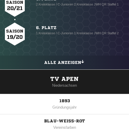
SAISON
2.Kreisklasse / C-Junioren 2.Kreisklasse JWH QR Staffel 1
20/21
6. PLATZ
SAISON
1.Kreisklasse / C-Junioren 1.Kreisklasse JWH QR Staffel 2
19/20
ALLE ANZEIGEN
TV APEN
Niedersachsen
1893
Gründungsjahr
BLAU-WEISS-ROT
Vereinsfarben