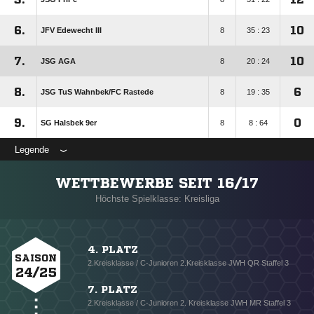
6.
10
JFV Edewecht III
8
35 : 23
7.
10
JSG AGA
8
20 : 24
8.
6
JSG TuS Wahnbek/​FC Rastede
8
19 : 35
9.
0
SG Halsbek 9er
8
8 : 64
Legende
WETTBEWERBE SEIT 16/17
Höchste Spielklasse: Kreisliga
4. PLATZ
SAISON
2.Kreisklasse / C-Junioren 2.Kreisklasse JWH QR Staffel 3
24/25
7. PLATZ
2.Kreisklasse / C-Junioren 2. Kreisklasse JWH MR Staffel 3