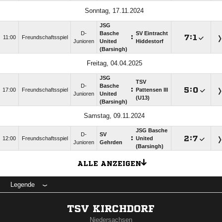
Sonntag, 17.11.2024
JSG
D-
Basche
SV Eintracht
:

:

11:00
Freundschaftsspiel
Junioren
United
Hiddestorf
(Barsingh)
Freitag, 04.04.2025
JSG
TSV
D-
Basche
:

:

17:00
Freundschaftsspiel
Pattensen III
Junioren
United
(U13)
(Barsingh)
Samstag, 09.11.2024
JSG Basche
D-
SV
:

:

12:00
Freundschaftsspiel
United
Junioren
Gehrden
(Barsingh)
ALLE ANZEIGEN
Legende
TSV KIRCHDORF
Niedersachsen