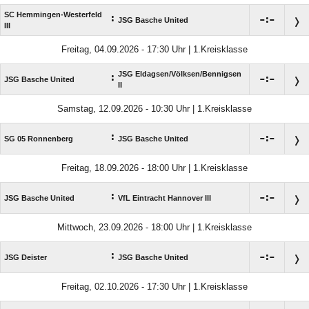
SC Hemmingen-Westerfeld
:

:

JSG Basche United
III
Freitag, 04.09.2026 - 17:30 Uhr | 1.Kreisklasse
JSG Eldagsen/​Völksen/​Bennigsen
:

:

JSG Basche United
II
Samstag, 12.09.2026 - 10:30 Uhr | 1.Kreisklasse
:

:

SG 05 Ronnenberg
JSG Basche United
Freitag, 18.09.2026 - 18:00 Uhr | 1.Kreisklasse
:

:

JSG Basche United
VfL Eintracht Hannover III
Mittwoch, 23.09.2026 - 18:00 Uhr | 1.Kreisklasse
:

:

JSG Deister
JSG Basche United
Freitag, 02.10.2026 - 17:30 Uhr | 1.Kreisklasse