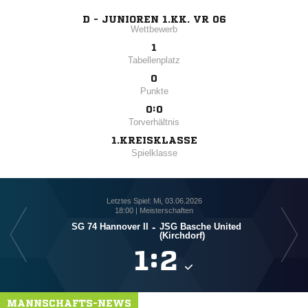
D - JUNIOREN 1.KK. VR 06
Wettbewerb
1
Tabellenplatz
0
Punkte
0:0
Torverhältnis
1.KREISKLASSE
Spielklasse
Letztes Spiel: Mi, 03.06.2026
18:00 | Meisterschaften
SG 74 Hannover II
-
JSG Basche United
(Kirchdorf)

:

MANNSCHAFTS-NEWS