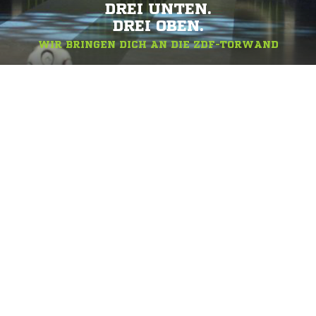
DREI UNTEN.
DREI OBEN.
WIR BRINGEN DICH AN DIE ZDF-TORWAND