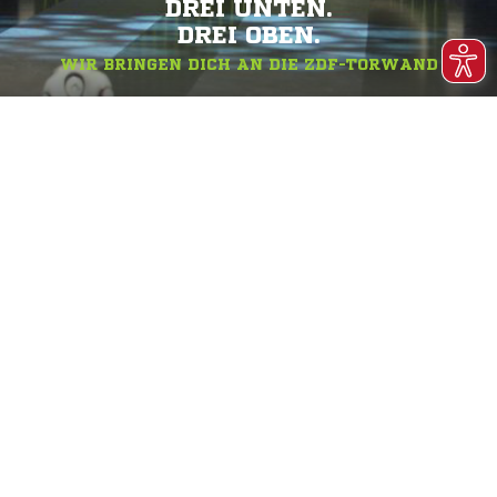
DREI UNTEN.
DREI OBEN.
WIR BRINGEN DICH AN DIE ZDF-TORWAND