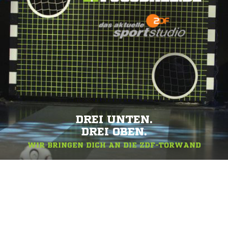
DREI UNTEN.
DREI OBEN.
WIR BRINGEN DICH AN DIE ZDF-TORWAND