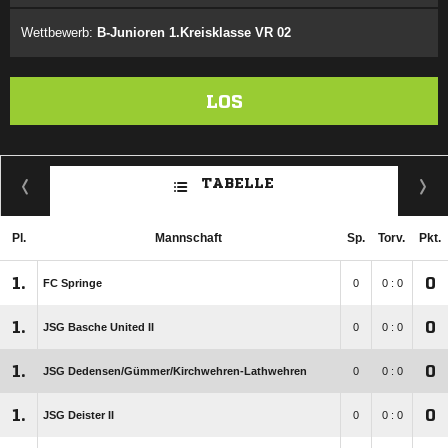
Wettbewerb:
B-Junioren 1.Kreisklasse VR 02
LOS
TABELLE
Pl.
Mannschaft
Sp.
Torv.
Pkt.
1.
0
FC Springe
0
0 : 0
1.
0
JSG Basche United II
0
0 : 0
1.
0
JSG Dedensen/​Gümmer/​Kirchwehren-Lathwehren
0
0 : 0
1.
0
JSG Deister II
0
0 : 0