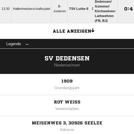
Dedensen/​
B-
Gümmer/​
:

:

13:30
Hallenmeisterschaftsspiel
TSV Luthe II
Junioren
Kirchwehren-
Lathwehren
(FB, BJ)
ALLE ANZEIGEN
Legende
SV DEDENSEN
Niedersachsen
1909
Gründungsjahr
ROT WEISS
Vereinsfarben
MEISENWEG 3, 30926 SEELZE
Adresse