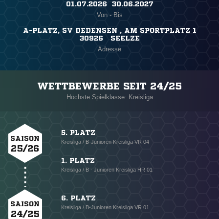
01.07.2026 ​ 30.06.2027
Von - Bis
A-PLATZ, SV DEDENSEN , AM SPORTPLATZ 1
30926 SEELZE
Adresse
WETTBEWERBE SEIT 24/25
Höchste Spielklasse: Kreisliga
5. PLATZ
SAISON
Kreisliga / B-Junioren Kreisliga VR 04
25/26
1. PLATZ
Kreisliga / B - Junioren Kreisliga HR 01
6. PLATZ
SAISON
Kreisliga / B-Junioren Kreisliga VR 01
24/25