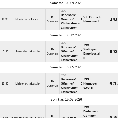
Samstag, 20.09.2025
JSG
Dedensen/​
B-
VfL Eintracht
:

:

11:30
Meisterschaftsspiel
Gümmer/​
Junioren
Hannover II
Kirchwehren-
Lathwehren
Samstag, 06.12.2025
JSG
JSG
Dedensen/​
B-
Stelingen/​
:

:

13:30
Freundschaftsspiel
Gümmer/​
Junioren
Engelbostel
Kirchwehren-
II
Lathwehren
Samstag, 02.05.2026
JSG
Dedensen/​
JSG
B-
:

:

11:30
Meisterschaftsspiel
Gümmer/​
Hannover
Junioren
Kirchwehren-
West II
Lathwehren
Sonntag, 15.02.2026
JSG
Dedensen/​
B-
Gümmer/​
:

:

15:08
Hallenmeisterschaftsspiel
JSG WuKo