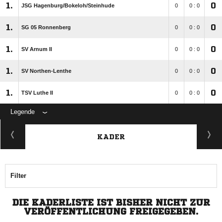
1.
0
JSG Hagenburg/​Bokeloh/​Steinhude
0
0 : 0
1.
0
SG 05 Ronnenberg
0
0 : 0
1.
0
SV Arnum II
0
0 : 0
1.
0
SV Northen-Lenthe
0
0 : 0
1.
0
TSV Luthe II
0
0 : 0
Legende
KADER
Filter
DIE KADERLISTE IST BISHER NICHT ZUR
VERÖFFENTLICHUNG FREIGEGEBEN.