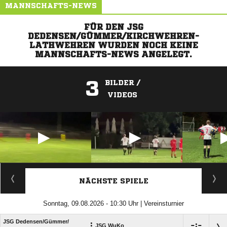
MANNSCHAFTS-NEWS
FÜR DEN JSG
DEDENSEN/GÜMMER/KIRCHWEHREN-
LATHWEHREN WURDEN NOCH KEINE
MANNSCHAFTS-NEWS ANGELEGT.
3
BILDER /
VIDEOS
ANZEIGE
NÄCHSTE SPIELE
Sonntag, 09.08.2026 - 10:30 Uhr | Vereinsturnier
JSG Dedensen/​Gümmer/​
:

:

JSG WuKo