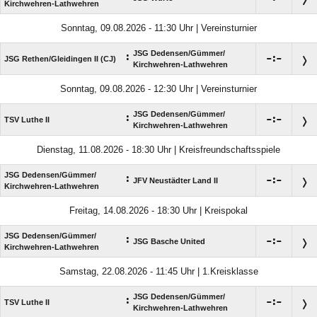
Kirchwehren-Lathwehren
Sonntag, 09.08.2026 - 11:30 Uhr | Vereinsturnier
JSG Dedensen/​Gümmer/​
:

:

JSG Rethen/​Gleidingen II (CJ)
Kirchwehren-Lathwehren
Sonntag, 09.08.2026 - 12:30 Uhr | Vereinsturnier
JSG Dedensen/​Gümmer/​
:

:

TSV Luthe II
Kirchwehren-Lathwehren
Dienstag, 11.08.2026 - 18:30 Uhr | Kreisfreundschaftsspiele
JSG Dedensen/​Gümmer/​
:

:

JFV Neustädter Land II
Kirchwehren-Lathwehren
Freitag, 14.08.2026 - 18:30 Uhr | Kreispokal
JSG Dedensen/​Gümmer/​
:

:

JSG Basche United
Kirchwehren-Lathwehren
Samstag, 22.08.2026 - 11:45 Uhr | 1.Kreisklasse
JSG Dedensen/​Gümmer/​
:

:

TSV Luthe II
Kirchwehren-Lathwehren