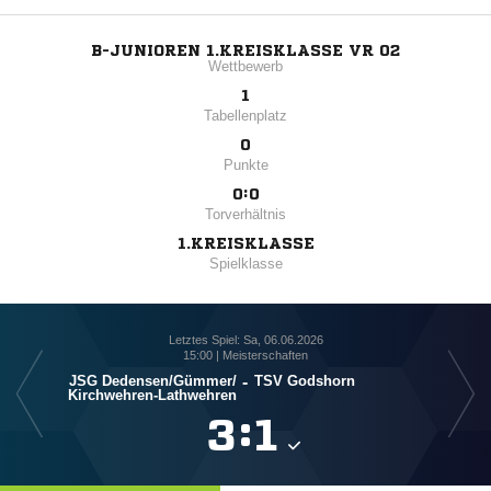
B-JUNIOREN 1.KREISKLASSE VR 02
Wettbewerb
1
Tabellenplatz
0
Punkte
0:0
Torverhältnis
1.KREISKLASSE
Spielklasse
Letztes Spiel: Sa, 06.06.2026
15:00 | Meisterschaften
JSG Dedensen/​Gümmer/​
-
TSV Godshorn
Kirchwehren-Lathwehren
K

:
