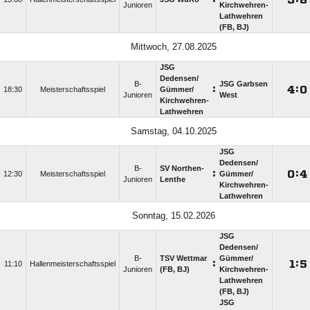
Junioren
Kirchwehren-
Lathwehren
(FB, BJ)
Mittwoch, 27.08.2025
JSG
Dedensen/​
B-
JSG Garbsen
:

:

18:30
Meisterschaftsspiel
Gümmer/​
Junioren
West
Kirchwehren-
Lathwehren
Samstag, 04.10.2025
JSG
Dedensen/​
B-
SV Northen-
:

:

12:30
Meisterschaftsspiel
Gümmer/​
Junioren
Lenthe
Kirchwehren-
Lathwehren
Sonntag, 15.02.2026
JSG
Dedensen/​
B-
TSV Wettmar
Gümmer/​
:

:

11:10
Hallenmeisterschaftsspiel
Junioren
(FB, BJ)
Kirchwehren-
Lathwehren
(FB, BJ)
JSG