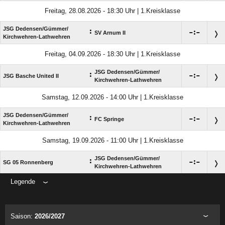
Freitag, 28.08.2026 - 18:30 Uhr | 1.Kreisklasse
JSG Dedensen/​Gümmer/​
:

:

SV Arnum II
Kirchwehren-Lathwehren
Freitag, 04.09.2026 - 18:30 Uhr | 1.Kreisklasse
JSG Dedensen/​Gümmer/​
:

:

JSG Basche United II
Kirchwehren-Lathwehren
Samstag, 12.09.2026 - 14:00 Uhr | 1.Kreisklasse
JSG Dedensen/​Gümmer/​
:

:

FC Springe
Kirchwehren-Lathwehren
Samstag, 19.09.2026 - 11:00 Uhr | 1.Kreisklasse
JSG Dedensen/​Gümmer/​
:

:

SG 05 Ronnenberg
Kirchwehren-Lathwehren
Legende
ANZEIGE
Saison:
2026/2027