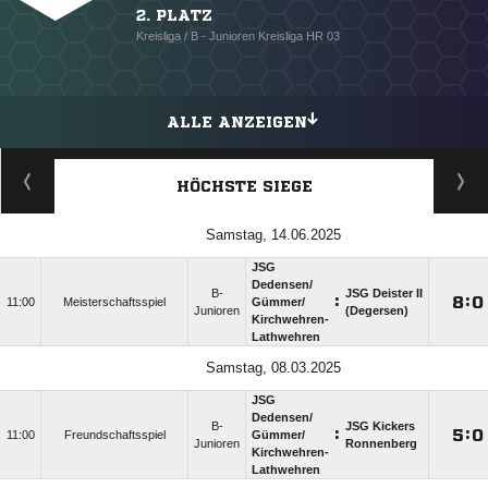
2. PLATZ
Kreisliga / B - Junioren Kreisliga HR 03
ALLE ANZEIGEN
HÖCHSTE SIEGE
Samstag, 14.06.2025
JSG
Dedensen/​
B-
JSG Deister II
:

:

11:00
Meisterschaftsspiel
Gümmer/​
Junioren
(Degersen)
Kirchwehren-
Lathwehren
Samstag, 08.03.2025
JSG
Dedensen/​
B-
JSG Kickers
:

:

11:00
Freundschaftsspiel
Gümmer/​
Junioren
Ronnenberg
Kirchwehren-
Lathwehren