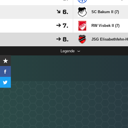
6.
SC Bakum II (7)
7.
RW Visbek II (7)
8.
JSG Elisabethfehn-H
Legende