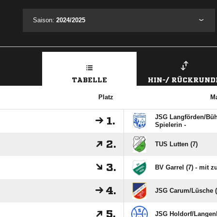
Saison:
2024/2025
TABELLE
HIN-/ RÜCKRUND
Platz
M
JSG Langförden/​Bühr
1.
Spielerin -
2.
TUS Lutten (7)
3.
BV Garrel (7) - mit z
4.
JSG Carum/​Lüsche (
5.
JSG Holdorf/​Langen