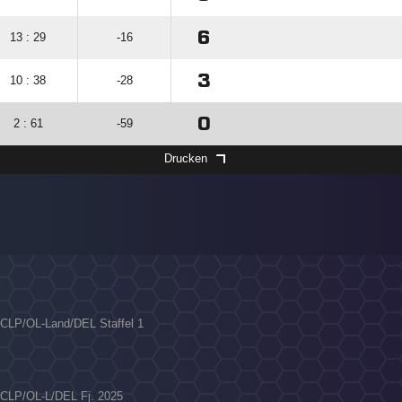
6
13 : 29
-16
3
10 : 38
-28
0
2 : 61
-59
Drucken
C/CLP/OL-Land/DEL Staffel 1
C/CLP/OL-L/DEL Fj. 2025