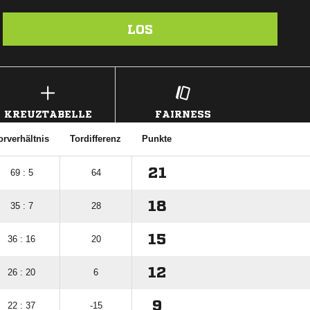
LOS
KREUZTABELLE
FAIRNESS
orverhältnis
Tordifferenz
Punkte
21
69 : 5
64
18
35 : 7
28
15
36 : 16
20
12
26 : 20
6
9
22 : 37
-15