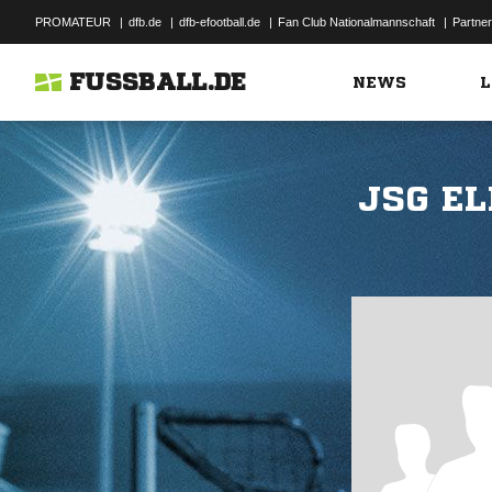
PROMATEUR
|
dfb.de
|
dfb-efootball.de
|
Fan Club Nationalmannschaft
|
Partner
FUSSBALL.DE
NEWS
L
JSG E