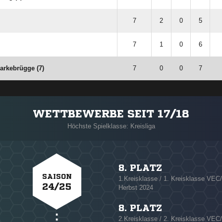
7
2
0
5
7
1
0
6
arkebrügge (7)
7
0
0
7
WETTBEWERBE SEIT 17/18
Höchste Spielklasse: Kreisliga
8. PLATZ
SAISON
1.Kreisklasse / 1. Kreisklasse VE
24/25
Herbst 2024
8. PLATZ
2.Kreisklasse / 2. Kreisklasse VE