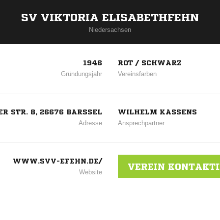
SV VIKTORIA ELISABETHFEHN
Niedersachsen
1946
ROT / SCHWARZ
Gründungsjahr
Vereinsfarben
R STR. 8, 26676 BARSSEL
WILHELM KASSENS
Adresse
Ansprechpartner
WWW.SVV-EFEHN.DE/
VEREIN KONTAKT
Website