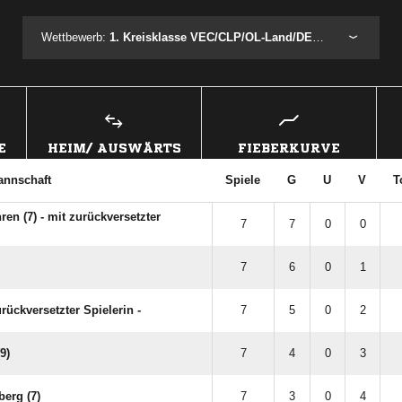
Wettbewerb:
1. Kreisklasse VEC/CLP/OL-Land/DEL Staffel 1 Herbst 2024
E
HEIM/ AUSWÄRTS
FIEBERKURVE
annschaft
Spiele
G
U
V
T
en (7) - mit zurückversetzter
7
7
0
0
7
6
0
1
urückversetzter Spielerin -
7
5
0
2
9)
7
4
0
3
berg (7)
7
3
0
4