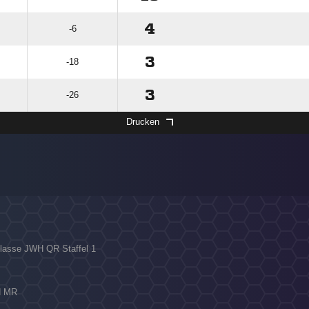
4
-6
3
-18
3
-26
Drucken
sklasse JWH QR Staffel 1
WH MR