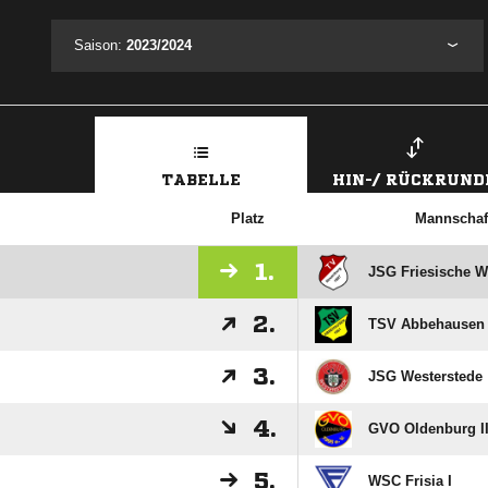
Saison:
2023/2024
TABELLE
HIN-/ RÜCKRUND
Platz
Mannschaf
1.
JSG Friesische W
2.
TSV Abbehausen
3.
JSG Westerstede
4.
GVO Oldenburg I
5.
WSC Frisia I