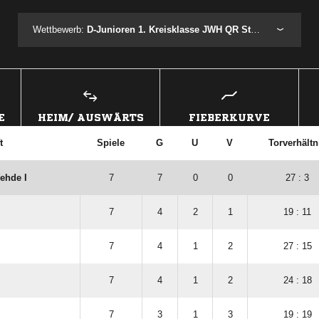
Wettbewerb:
D-Junioren 1. Kreisklasse JWH QR Staffel 1
E
HEIM/ AUSWÄRTS
FIEBERKURVE
t
Spiele
G
U
V
Torverhältn
ehde I
7
7
0
0
27 : 3
7
4
2
1
19 : 11
7
4
1
2
27 : 15
I
7
4
1
2
24 : 18
7
3
1
3
19 : 19