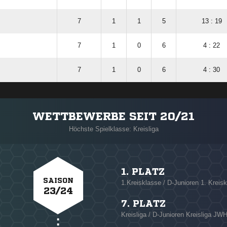
7
1
1
5
13 : 19
7
1
0
6
4 : 22
7
1
0
6
4 : 30
WETTBEWERBE SEIT 20/21
Höchste Spielklasse: Kreisliga
1. PLATZ
SAISON
1.Kreisklasse / D-Junioren 1. Krei
23/24
7. PLATZ
Kreisliga / D-Junioren Kreisliga J