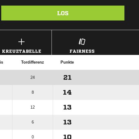
LOS
KREUZTABELLE
FAIRNESS
is
Tordifferenz
Punkte
21
24
14
8
13
12
13
6
10
0