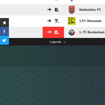
6.
Heidmühler FC
7.
1.FC Ohmstede
8.
1. FC Nordenham
Legende