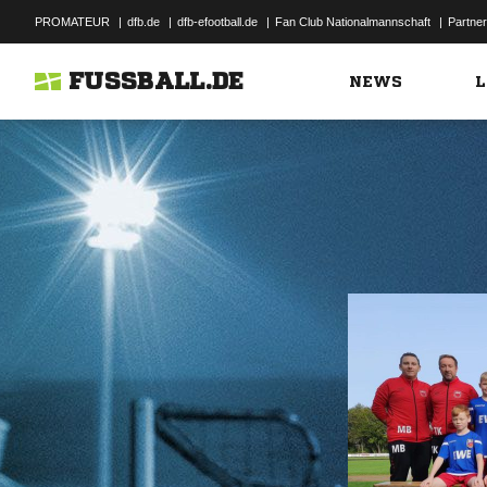
PROMATEUR
|
dfb.de
|
dfb-efootball.de
|
Fan Club Nationalmannschaft
|
Partner
FUSSBALL.DE
NEWS
L