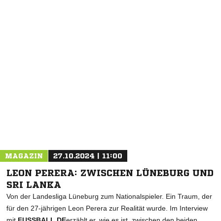
NACHRICHT SENDEN
* Pflichtfelder
MAGAZIN
27.10.2024 | 11:00
LEON PERERA: ZWISCHEN LÜNEBURG UND
SRI LANKA
Von der Landesliga Lüneburg zum Nationalspieler. Ein Traum, der
für den 27-jährigen Leon Perera zur Realität wurde. Im Interview
mit
FUSSBALL.DE
erzählt er, wie es ist, zwischen den beiden