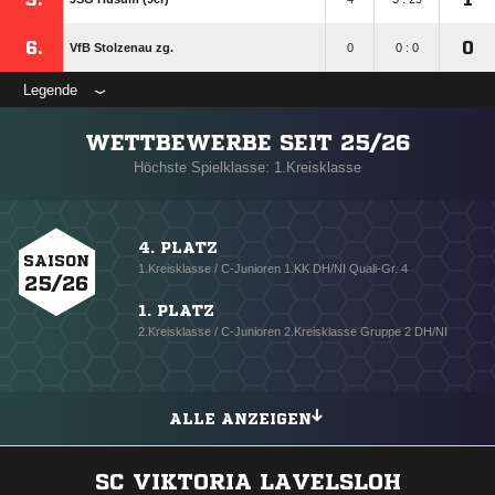
6.
0
VfB Stolzenau zg.
0
0 : 0
Legende
WETTBEWERBE SEIT 25/26
Höchste Spielklasse: 1.Kreisklasse
4. PLATZ
SAISON
1.Kreisklasse / C-Junioren 1.KK DH/NI Quali-Gr. 4
25/26
1. PLATZ
2.Kreisklasse / C-Junioren 2.Kreisklasse Gruppe 2 DH/NI
ALLE ANZEIGEN
SC VIKTORIA LAVELSLOH