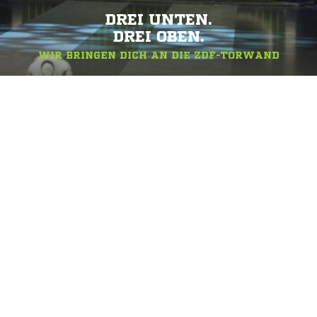
DREI UNTEN.
DREI OBEN.
WIR BRINGEN DICH AN DIE ZDF-TORWAND