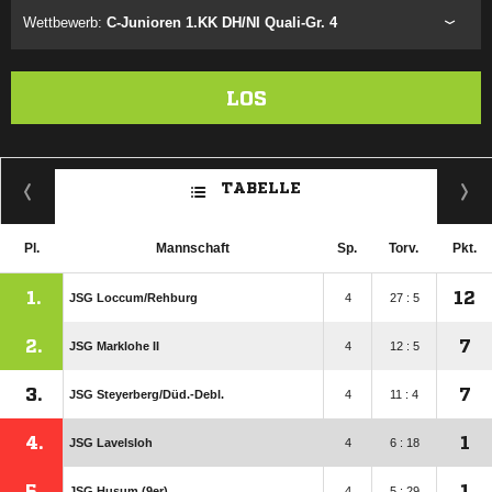
Wettbewerb:
C-Junioren 1.KK DH/NI Quali-Gr. 4
LOS
TABELLE
Pl.
Mannschaft
Sp.
Torv.
Pkt.
1.
12
JSG Loccum/​Rehburg
4
27 : 5
2.
7
JSG Marklohe II
4
12 : 5
3.
7
JSG Steyerberg/​Düd.-Debl.
4
11 : 4
4.
1
JSG Lavelsloh
4
6 : 18
5.
1
JSG Husum (9er)
4
5 : 29