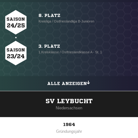
8. PLATZ
SAISON
Kreisliga / Ostfrieslandliga B-Junioren
24/25
3. PLATZ
SAISON
1.Kreisklasse / Ostfrieslandklasse A - St. 1
23/24
ALLE ANZEIGEN
SV LEYBUCHT
Niedersachsen
1964
Gründungsjahr