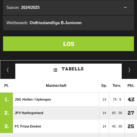
Saison:
2024/2025
Wettbewerb:
Ostfrieslandliga B-Junioren
LOS
TABELLE
Pl.
Mannschaft
Sp.
Torv.
Pkt.
1.
42
JSG Hollen /​ Uplengen
14
79 : 9
2.
27
JFV Harlingerland
14
65 : 36
3.
25
FC Frisia Emden
14
45 : 30