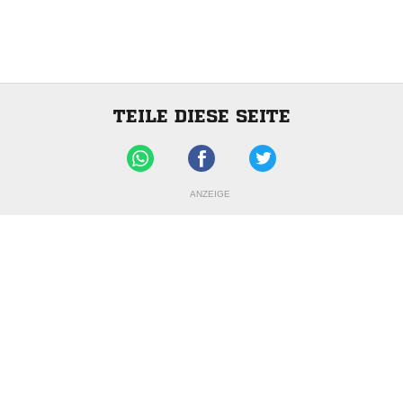
TEILE DIESE SEITE
ANZEIGE
Impressum
|
Datenschutzerklärung
Nutzungsbedingungen
|
Jugendschutz
|
Inhalteverantwortung
|
Cookie-Einstellungen
© DFB