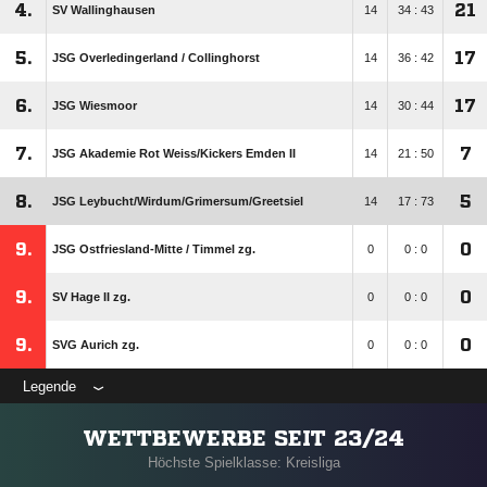
4.
21
SV Wallinghausen
14
34 : 43
5.
17
JSG Overledingerland /​ Collinghorst
14
36 : 42
6.
17
JSG Wiesmoor
14
30 : 44
7.
7
JSG Akademie Rot Weiss/​Kickers Emden II
14
21 : 50
8.
5
JSG Leybucht/​Wirdum/​Grimersum/​Greetsiel
14
17 : 73
9.
0
JSG Ostfriesland-Mitte /​ Timmel zg.
0
0 : 0
9.
0
SV Hage II zg.
0
0 : 0
9.
0
SVG Aurich zg.
0
0 : 0
Legende
WETTBEWERBE SEIT 23/24
Höchste Spielklasse: Kreisliga