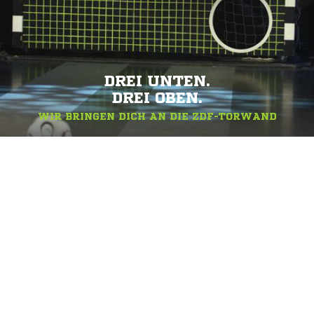
DREI UNTEN.
DREI OBEN.
WIR BRINGEN DICH AN DIE ZDF-TORWAND