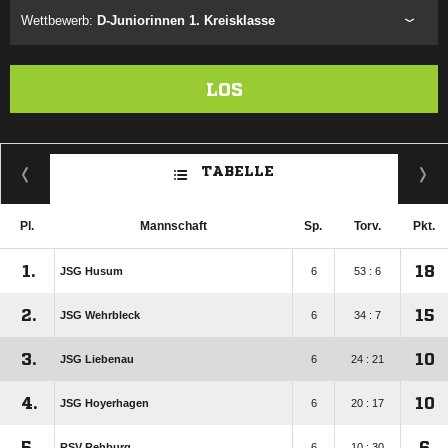
Wettbewerb:
D-Juniorinnen 1. Kreisklasse
LOS
TABELLE
Pl.
Mannschaft
Sp.
Torv.
Pkt.
1.
18
JSG Husum
6
53 : 6
2.
15
JSG Wehrbleck
6
34 : 7
3.
10
JSG Liebenau
6
24 : 21
4.
10
JSG Hoyerhagen
6
20 : 17
5.
6
RSV Rehburg
6
10 : 30