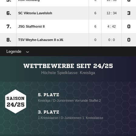
6.
3
SC Viktoria Lavelsloh
6
12 : 34
7.
0
JSG Staffhorst II
6
4 : 42
8.
0
TSV Weyhe-Lahausen II o.W.
0
0 : 0
Legende
WETTBEWERBE SEIT 24/25
Höchste Spielklasse: Kreisliga
5. PLATZ
SAISON
Kreisliga / D-Juniorinnen Vorrunde Staffel 2
24/25
3. PLATZ
1.Kreisklasse / D-Juniorinnen 1. Kreisklasse