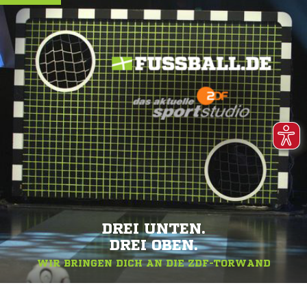
DREI UNTEN.
DREI OBEN.
WIR BRINGEN DICH AN DIE ZDF-TORWAND