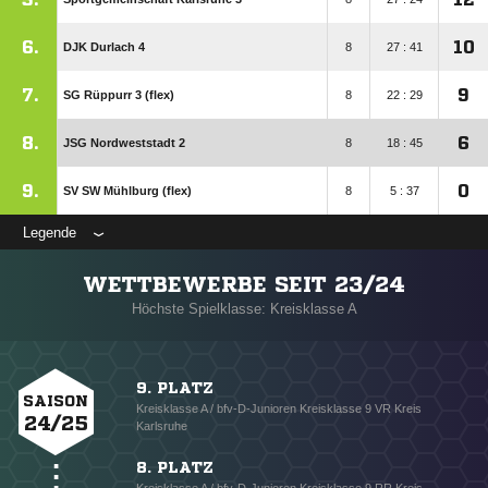
6.
10
DJK Durlach 4
8
27 : 41
7.
9
SG Rüppurr 3 (flex)
8
22 : 29
8.
6
JSG Nordweststadt 2
8
18 : 45
9.
0
SV SW Mühlburg (flex)
8
5 : 37
Legende
WETTBEWERBE SEIT 23/24
Höchste Spielklasse: Kreisklasse A
9. PLATZ
SAISON
Kreisklasse A / bfv-D-Junioren Kreisklasse 9 VR Kreis
24/25
Karlsruhe
8. PLATZ