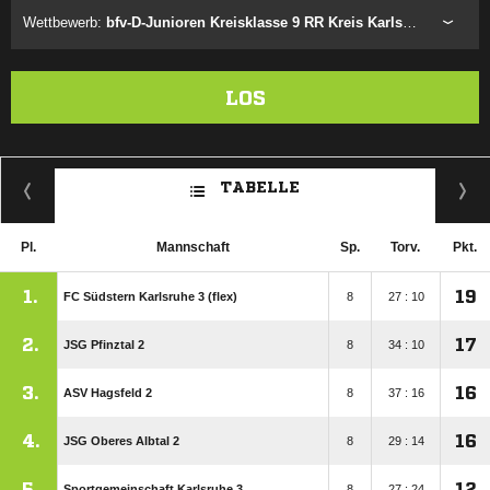
Wettbewerb:
bfv-D-Junioren Kreisklasse 9 RR Kreis Karlsruhe
LOS
TABELLE
Pl.
Mannschaft
Sp.
Torv.
Pkt.
1.
19
FC Südstern Karlsruhe 3 (flex)
8
27 : 10
2.
17
JSG Pfinztal 2
8
34 : 10
3.
16
ASV Hagsfeld 2
8
37 : 16
4.
16
JSG Oberes Albtal 2
8
29 : 14
5.
12
Sportgemeinschaft Karlsruhe 3
8
27 : 24