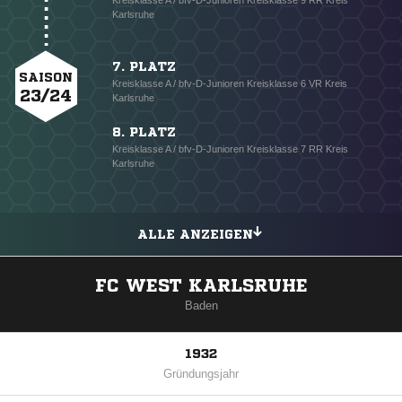
Kreisklasse A / bfv-D-Junioren Kreisklasse 9 RR Kreis
Karlsruhe
7. PLATZ
SAISON
Kreisklasse A / bfv-D-Junioren Kreisklasse 6 VR Kreis
23/24
Karlsruhe
8. PLATZ
Kreisklasse A / bfv-D-Junioren Kreisklasse 7 RR Kreis
Karlsruhe
ALLE ANZEIGEN
FC WEST KARLSRUHE
Baden
1932
Gründungsjahr