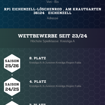
Von - Bis
RP1 EICHENZELL-LÖSCHENROD , AM KRAUTGARTEN
36124 EICHENZELL
Adresse
WETTBEWERBE SEIT 23/24
Höchste Spielklasse: Kreisliga A
8. PLATZ
SAISON
Kreisliga A / A-Junioren Kreisliga Region Fulda
25/26
4. PLATZ
SAISON
Kreisliga A / A-Junioren Kreisliga Region Fulda
24/25