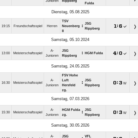
Junioren
Rippberg
Fulda
Dienstag, 05.08.2025
TSV
JSG
:

:

19:15
Freundschaftsspiel
Herren
Neuenberg
Rippberg
II
Samstag, 05.10.2024
A-
JSG
:

:

13:00
Meisterschaftsspiel
HGM Fulda
Junioren
Rippberg
Samstag, 24.05.2025
FSV Hohe
A-
Luft
JSG
:

:

16:30
Meisterschaftsspiel
W
Junioren
Hersfeld
Rippberg
zg.
Samstag, 07.03.2026
A-
HGM Fulda
JSG
:

:

15:30
Meisterschaftsspiel
W
Junioren
zg.
Rippberg
Samstag, 30.05.2026
A-
JSG
VFL