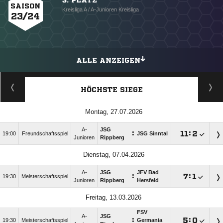
3. PLATZ
SAISON
Kreisliga A / A-Junioren Kreisliga
23/24
ALLE ANZEIGEN
HÖCHSTE SIEGE
Montag, 27.07.2026
A-
JSG
:

:

19:00
Freundschaftsspiel
JSG Sinntal
Junioren
Rippberg
Dienstag, 07.04.2026
A-
JSG
JFV Bad
:

:

19:30
Meisterschaftsspiel
Junioren
Rippberg
Hersfeld
Freitag, 13.03.2026
FSV
A-
JSG
:

:

19:30
Meisterschaftsspiel
Germania