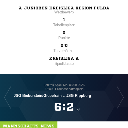
A-JUNIOREN KREISLIGA REGION FULDA
Wettbewerb
1
Tabellenplatz
0
Punkte
0:0
Torverhältnis
KREISLIGA A
Spielklasse
Letztes Spiel: Mo, 03.08.2026
18:00 | Freundschaftsspiele
JSG Bieberstein/​Giebelrain
-
JSG Rippberg

:

MANNSCHAFTS-NEWS