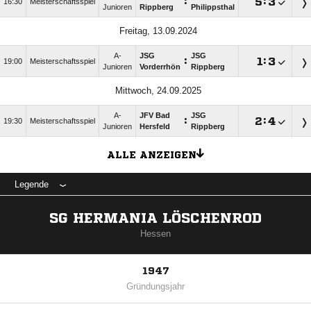
:

:

16:30
Meisterschaftsspiel
Junioren
Rippberg
Philippsthal
Freitag, 13.09.2024
A-
JSG
JSG
:

:

19:00
Meisterschaftsspiel
Junioren
Vorderrhön
Rippberg
Mittwoch, 24.09.2025
A-
JFV Bad
JSG
:

:

19:30
Meisterschaftsspiel
Junioren
Hersfeld
Rippberg
ALLE ANZEIGEN
Legende
SG HERMANIA LÖSCHENROD
Hessen
1947
Gründungsjahr