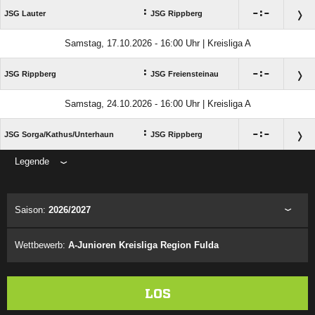
:

:

JSG Lauter
JSG Rippberg
Samstag, 17.10.2026 - 16:00 Uhr | Kreisliga A
:

:

JSG Rippberg
JSG Freiensteinau
Samstag, 24.10.2026 - 16:00 Uhr | Kreisliga A
:

:

JSG Sorga/​Kathus/​Unterhaun
JSG Rippberg
Legende
ANZEIGE
Saison:
2026/2027
Wettbewerb:
A-Junioren Kreisliga Region Fulda
LOS