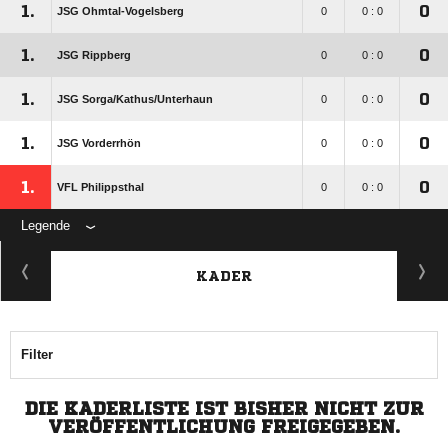
1.
0
JSG Ohmtal-Vogelsberg
0
0 : 0
1.
0
JSG Rippberg
0
0 : 0
1.
0
JSG Sorga/​Kathus/​Unterhaun
0
0 : 0
1.
0
JSG Vorderrhön
0
0 : 0
1.
0
VFL Philippsthal
0
0 : 0
Legende
KADER
Filter
DIE KADERLISTE IST BISHER NICHT ZUR
VERÖFFENTLICHUNG FREIGEGEBEN.