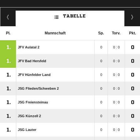
TABELLE
Pl.
Mannschaft
Sp.
Torv.
Pkt.
1.
0
JFV Aulatal 2
0
0 : 0
1.
0
JFV Bad Hersfeld
0
0 : 0
1.
0
JFV Hünfelder Land
0
0 : 0
1.
0
JSG Flieden/​Schweben 2
0
0 : 0
1.
0
JSG Freiensteinau
0
0 : 0
1.
0
JSG Künzell 2
0
0 : 0
1.
0
JSG Lauter
0
0 : 0