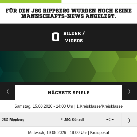
FÜR DEN JSG RIPPBERG WURDEN NOCH KEINE
MANNSCHAFTS-NEWS ANGELEGT.
0
BILDER /
VIDEOS
ANZEIGE
NÄCHSTE SPIELE
Samstag, 15.08.2026 - 14:00 Uhr | 1.Kreisklasse/Kreisklasse
:

:

JSG Rippberg
JSG Künzell
Mittwoch, 19.08.2026 - 18:00 Uhr | Kreispokal