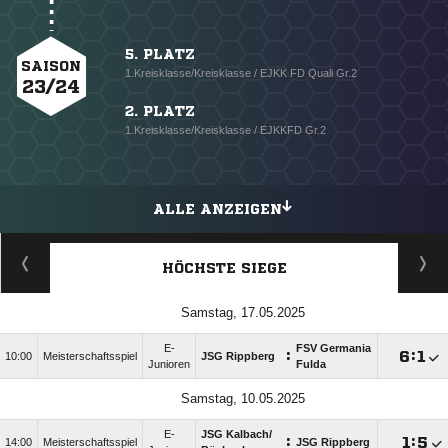
5. PLATZ
SAISON
1.Kreisklasse/Kreisklasse / EJKK FD Quali Gr.2
23/24
2. PLATZ
1.Kreisklasse/Kreisklasse / EJKKFD Gr.2
ALLE ANZEIGEN
HÖCHSTE SIEGE
Samstag, 17.05.2025
E-
FSV Germania
:

:

10:00
Meisterschaftsspiel
JSG Rippberg
Junioren
Fulda
Samstag, 10.05.2025
E-
JSG Kalbach/​
:

:

14:00
Meisterschaftsspiel
JSG Rippberg