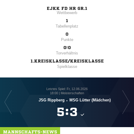
EJKK FD HR GR.1
Wettbewerb
1
Tabellenplatz
0
Punkte
0:0
Torverhältnis
1.KREISKLASSE/KREISKLASSE
Spielklasse
Letztes Spiel: Fr, 12.06.2026
18:00 | Meisterschaften
JSG Rippberg
-
MSG Lütter (Mädchen)

:

MANNSCHAFTS-NEWS