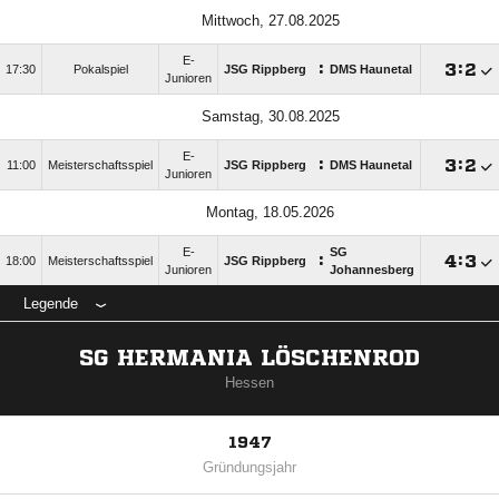
Mittwoch, 27.08.2025
E-
:

:

17:30
Pokalspiel
JSG Rippberg
DMS Haunetal
Junioren
Samstag, 30.08.2025
E-
:

:

11:00
Meisterschaftsspiel
JSG Rippberg
DMS Haunetal
Junioren
Montag, 18.05.2026
E-
SG
:

:

18:00
Meisterschaftsspiel
JSG Rippberg
Junioren
Johannesberg
Legende
SG HERMANIA LÖSCHENROD
Hessen
1947
Gründungsjahr