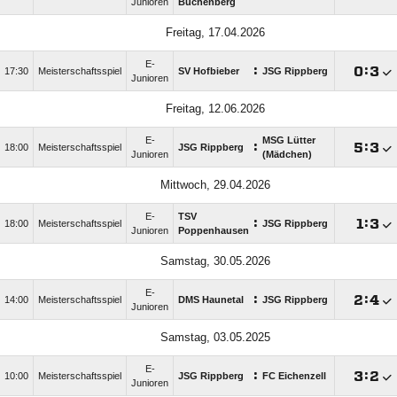
Junioren
Büchenberg
Freitag, 17.04.2026
E-
:

:

17:30
Meisterschaftsspiel
SV Hofbieber
JSG Rippberg
Junioren
Freitag, 12.06.2026
E-
MSG Lütter
:

:

18:00
Meisterschaftsspiel
JSG Rippberg
Junioren
(Mädchen)
Mittwoch, 29.04.2026
E-
TSV
:

:

18:00
Meisterschaftsspiel
JSG Rippberg
Junioren
Poppenhausen
Samstag, 30.05.2026
E-
:

:

14:00
Meisterschaftsspiel
DMS Haunetal
JSG Rippberg
Junioren
Samstag, 03.05.2025
E-
:

:

10:00
Meisterschaftsspiel
JSG Rippberg
FC Eichenzell
Junioren