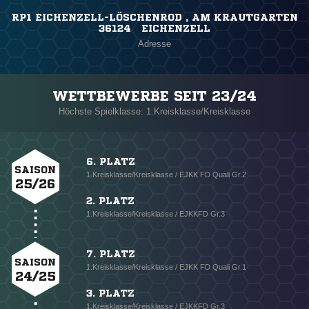
RP1 EICHENZELL-LÖSCHENROD , AM KRAUTGARTEN
36124 EICHENZELL
Adresse
WETTBEWERBE SEIT 23/24
Höchste Spielklasse: 1.Kreisklasse/Kreisklasse
6. PLATZ
SAISON
1.Kreisklasse/Kreisklasse / EJKK FD Quali Gr.2
25/26
2. PLATZ
1.Kreisklasse/Kreisklasse / EJKKFD Gr.3
7. PLATZ
SAISON
1.Kreisklasse/Kreisklasse / EJKK FD Quali Gr.1
24/25
3. PLATZ
1.Kreisklasse/Kreisklasse / EJKKFD Gr.3