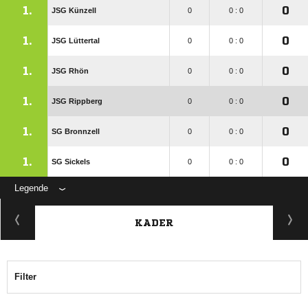
1.
0
JSG Künzell
0
0 : 0
1.
0
JSG Lüttertal
0
0 : 0
1.
0
JSG Rhön
0
0 : 0
1.
0
JSG Rippberg
0
0 : 0
1.
0
SG Bronnzell
0
0 : 0
1.
0
SG Sickels
0
0 : 0
Legende
KADER
Filter