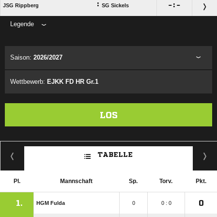
:

:

JSG Rippberg
SG Sickels
Legende
ANZEIGE
Saison:
2026/2027
Wettbewerb:
EJKK FD HR Gr.1
LOS
TABELLE
Pl.
Mannschaft
Sp.
Torv.
Pkt.
1.
0
HGM Fulda
0
0 : 0