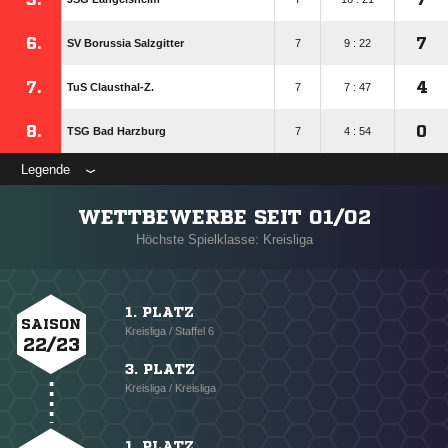
6.
7
SV Borussia Salzgitter
7
9 : 22
7.
4
TuS Clausthal-Z.
7
7 : 47
8.
0
TSG Bad Harzburg
7
4 : 54
Legende
WETTBEWERBE SEIT 01/02
Höchste Spielklasse: Kreisliga
1. PLATZ
SAISON
Kreisliga / Staffel 6
22/23
3. PLATZ
Kreisliga / Kreisliga
1. PLATZ