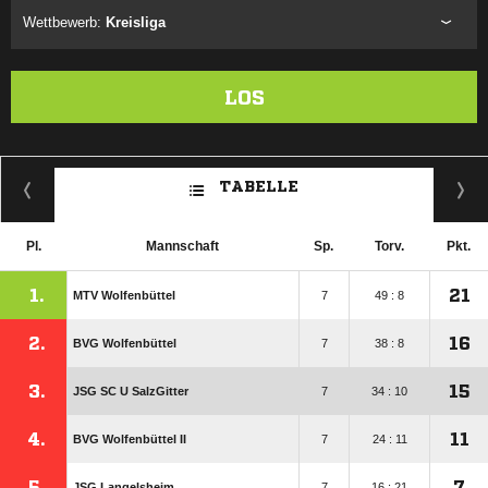
Wettbewerb:
Kreisliga
LOS
TABELLE
Pl.
Mannschaft
Sp.
Torv.
Pkt.
1.
21
MTV Wolfenbüttel
7
49 : 8
2.
16
BVG Wolfenbüttel
7
38 : 8
3.
15
JSG SC U SalzGitter
7
34 : 10
4.
11
BVG Wolfenbüttel II
7
24 : 11
5.
7
JSG Langelsheim
7
16 : 21