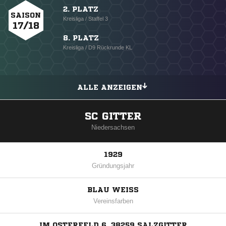
2. PLATZ
SAISON
Kreisliga / Staffel 3
17/18
8. PLATZ
Kreisliga / D9 Rückrunde KL
ALLE ANZEIGEN
SC GITTER
Niedersachsen
1929
Gründungsjahr
BLAU WEISS
Vereinsfarben
IM OSTERFELD 6, 38259 SALZGITTER