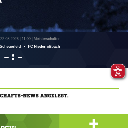
E
 22.08.2026
|
11:00 | Meisterschaften
-
 Scheuerfeld
FC Niederroßbach
:


SCHAFTS-NEWS ANGELEGT.
+