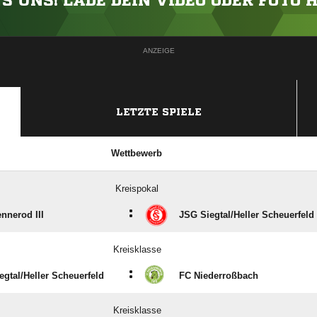
'S UNS! LADE DEIN VIDEO ODER FOTO 
ANZEIGE
LETZTE SPIELE
Wettbewerb
Kreispokal
:
nnerod III
JSG Siegtal/​Heller Scheuerfeld
Kreisklasse
:
gtal/​Heller Scheuerfeld
FC Niederroßbach
Kreisklasse