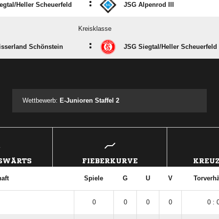
:
gtal/​Heller Scheuerfeld
JSG Alpenrod III
Kreisklasse
:
sserland Schönstein
JSG Siegtal/​Heller Scheuerfeld
ANZEIGE
Wettbewerb:
E-Junioren Staffel 2
USWÄRTS
FIEBERKURVE
KREUZ
aft
Spiele
G
U
V
Torverhä
0
0
0
0
0 : 