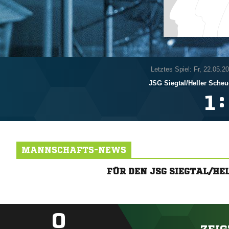
Letztes Spiel: Fr, 22.05.2
JSG Siegtal/​Heller Scheu
:

MANNSCHAFTS-NEWS
FÜR DEN JSG SIEGTAL/H
0