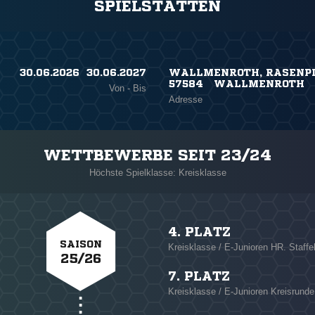
SPIELSTÄTTEN
30.06.2026 ​ 30.06.2027
WALLMENROTH, RASENPL
57584 WALLMENROTH
Von - Bis
Adresse
WETTBEWERBE SEIT 23/24
Höchste Spielklasse: Kreisklasse
4. PLATZ
SAISON
Kreisklasse / E-Junioren HR. Staffe
25/26
7. PLATZ
Kreisklasse / E-Junioren Kreisrunde 