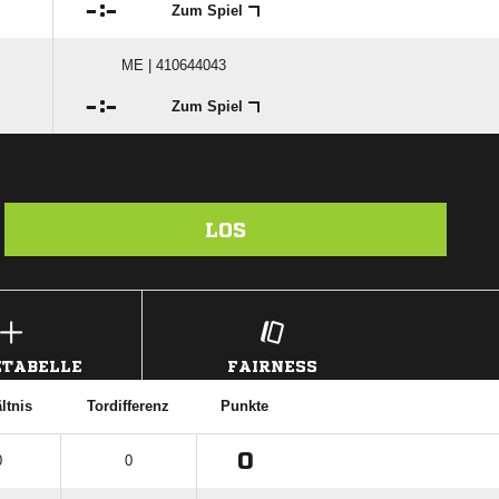

:

Zum Spiel
ME | 410644043

:

Zum Spiel
LOS
TABELLE
FAIRNESS
ltnis
Tordifferenz
Punkte
0
0
0