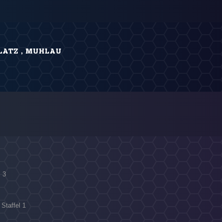
ATZ , MUHLAU
l 3
Staffel 1