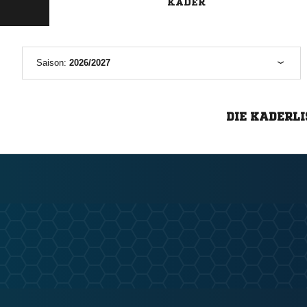
KADER
Saison:
2026/2027
DIE KADERLI