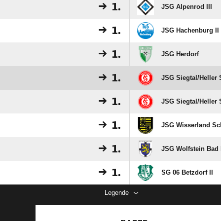
1.
JSG Alpenrod III
1.
JSG Hachenburg II
1.
JSG Herdorf
1.
JSG Siegtal/​Heller
1.
JSG Siegtal/​Heller 
1.
JSG Wisserland Sc
1.
JSG Wolfstein Bad 
1.
SG 06 Betzdorf II
Legende