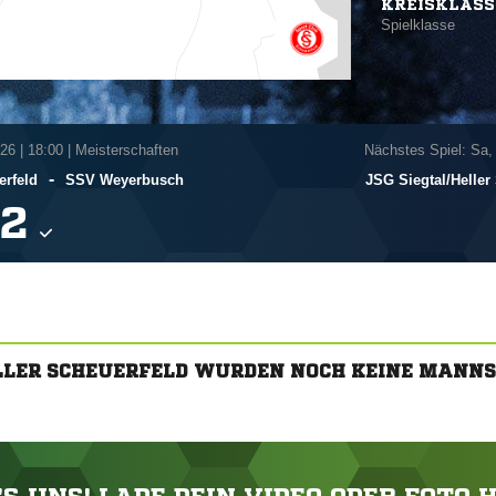
KREISKLASS
Spielklasse
026
|
18:00 | Meisterschaften
Nächstes Spiel: Sa,
-
erfeld
SSV Weyerbusch
JSG Siegtal/​Heller

ELLER SCHEUERFELD WURDEN NOCH KEINE MANN