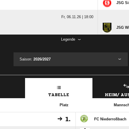
JSG Sie
Fr, 06.11.26 |
18:00
JSG Wi
Legende
Saison:
2026/2027
TABELLE
HEIM/ A
Platz
Mannsch
1.
FC Niederroßbach