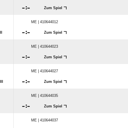

:

Zum Spiel
ME | 410644012

:

II
Zum Spiel
ME | 410644023

:

Zum Spiel
ME | 410644027

:

II
Zum Spiel
ME | 410644035

:

Zum Spiel
ME | 410644037