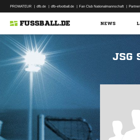
PROMATEUR
|
dfb.de
|
dfb-efootball.de
|
Fan Club Nationalmannschaft
|
Partner
FUSSBALL.DE
NEWS
L
JSG 