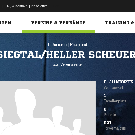
|
FAQ & Kontakt
|
Newsletter
Link
IGEN
VEREINE & VERBÄNDE
TRAINING &
E-Junioren
|
Rheinland
SIEGTAL/HELLER SCHEUE
Zur Vereinsseite
E-JUNIOREN
Wettbewerb
1
Tabellenplatz
0
Punkte
0:0
Torverhältnis