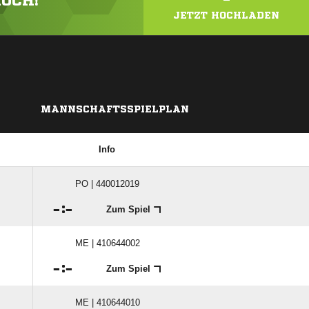
HOCH!
JETZT HOCHLADEN
MANNSCHAFTSSPIELPLAN
Info
PO | 440012019

:

Zum Spiel
ME | 410644002

:

Zum Spiel
ME | 410644010