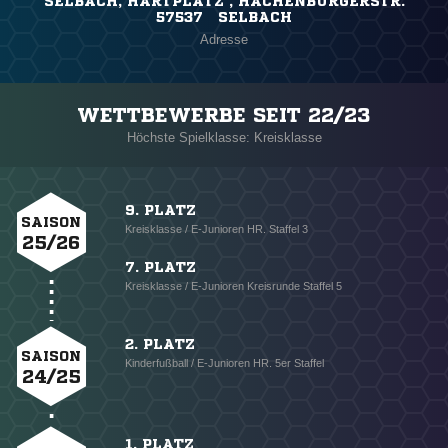
SELBACH, HARTPLATZ , HACHENBURGERSTR.
57537 SELBACH
Adresse
WETTBEWERBE SEIT 22/23
Höchste Spielklasse: Kreisklasse
9. PLATZ
SAISON
Kreisklasse / E-Junioren HR. Staffel 3
25/26
7. PLATZ
Kreisklasse / E-Junioren Kreisrunde Staffel 5
2. PLATZ
SAISON
Kinderfußball / E-Junioren HR. 5er Staffel
24/25
1. PLATZ