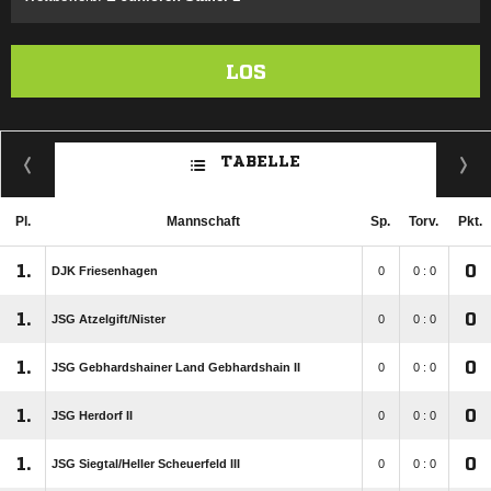
LOS
TABELLE
Pl.
Mannschaft
Sp.
Torv.
Pkt.
1.
0
DJK Friesenhagen
0
0 : 0
1.
0
JSG Atzelgift/​Nister
0
0 : 0
1.
0
JSG Gebhardshainer Land Gebhardshain II
0
0 : 0
1.
0
JSG Herdorf II
0
0 : 0
1.
0
JSG Siegtal/​Heller Scheuerfeld III
0
0 : 0