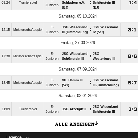
E-
:

:

09:24
Turnierspiel
Schladern e.V.
Schönstein III
Junioren
(EJ)
(EJ)
Samstag, 05.10.2024
E-
JSG Wisserland
JSG Wisserland
:

:

12:15
Meisterschaftsspiel
Junioren
III (Ummeldung)
IV (5er)
Freitag, 27.03.2026
E-
JSG Wisserland
JSG
:

:

17:30
Meisterschaftsspiel
Junioren
Schönstein III
Westerburg III
Samstag, 07.09.2024
E-
VfL Hamm III
JSG Wisserland
:

:

13:45
Meisterschaftsspiel
Junioren
(5er)
III (Ummeldung)
Samstag, 03.01.2026
E-
JSG Wisserland
:

:

11:09
Turnierspiel
JSG Atzelgift II
Junioren
Schönstein III
ALLE ANZEIGEN
Legende