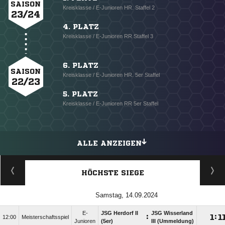
SAISON
Kreisklasse / E-Junioren HR. Staffel 2
23/24
4. PLATZ
Kreisklasse / E-Junioren RR Staffel 3
6. PLATZ
SAISON
Kreisklasse / E-Junioren HR. 5er Staffel
22/23
5. PLATZ
Kreisklasse / E-Junioren RR 5er Staffel
ALLE ANZEIGEN
HÖCHSTE SIEGE
Samstag, 14.09.2024
E-
JSG Herdorf II
JSG Wisserland
:

:

12:00
Meisterschaftsspiel
Junioren
(5er)
III (Ummeldung)