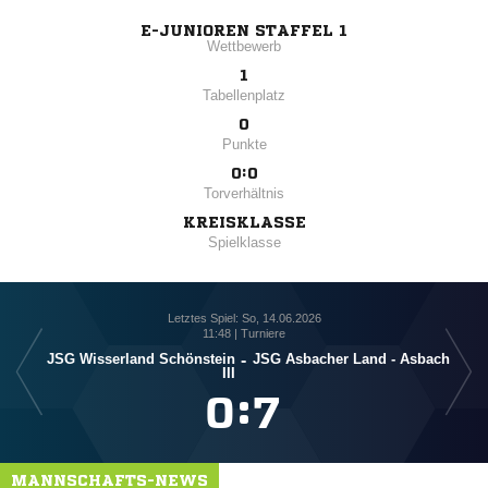
E-JUNIOREN STAFFEL 1
Wettbewerb
1
Tabellenplatz
0
Punkte
0:0
Torverhältnis
KREISKLASSE
Spielklasse
Letztes Spiel: So, 14.06.2026
11:48 | Turniere
JSG Wisserland Schönstein
-
JSG Asbacher Land - Asbach
JSG
III

:

MANNSCHAFTS-NEWS