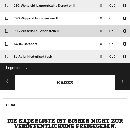
1.
0
JSG Weitefeld-Langenbach /​ Derschen II
0
0 : 0
1.
0
JSG Wippetal Honigsessen II
0
0 : 0
1.
0
JSG Wisserland Schönstein III
0
0 : 0
1.
0
SG 06 Betzdorf
0
0 : 0
1.
0
Sv Adler Niederfischbach
0
0 : 0
Legende
KADER
Filter
DIE KADERLISTE IST BISHER NICHT ZUR
VERÖFFENTLICHUNG FREIGEGEBEN.