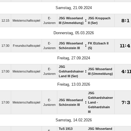
Samstag, 21.09.2024
E-
JSG Wisserland
JSG Kroppach
:

:

12:15
Meisterschaftsspiel
Junioren
III (Ummeldung)
II (5er)
Donnerstag, 05.03.2026
E-
JSG Wisserland
FK Etzbach II
:

:

17:30
Freundschaftsspiel
Junioren
Schönstein III
(5)
Freitag, 27.09.2024
JSG
E-
JSG Wisserland
:

:

17:00
Meisterschaftsspiel
Gebhardshainer
Junioren
III (Ummeldung)
Land III (5er)
Freitag, 13.03.2026
JSG
Gebhardshainer
E-
JSG Wisserland
:

:

17:00
Meisterschaftsspiel
Land -
Junioren
Schönstein III
Gebhardshain
III
Samstag, 14.02.2026
TuS 1913
JSG Wisserland