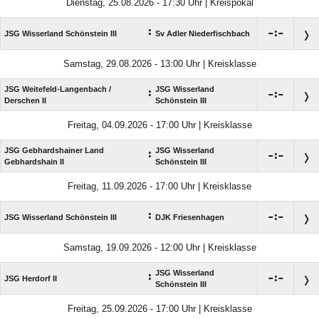
Dienstag, 25.08.2026 - 17:30 Uhr | Kreispokal
:

:

JSG Wisserland Schönstein III
Sv Adler Niederfischbach
Samstag, 29.08.2026 - 13:00 Uhr | Kreisklasse
JSG Weitefeld-Langenbach /​
JSG Wisserland
:

:

Derschen II
Schönstein III
Freitag, 04.09.2026 - 17:00 Uhr | Kreisklasse
JSG Gebhardshainer Land
JSG Wisserland
:

:

Gebhardshain II
Schönstein III
Freitag, 11.09.2026 - 17:00 Uhr | Kreisklasse
:

:

JSG Wisserland Schönstein III
DJK Friesenhagen
Samstag, 19.09.2026 - 12:00 Uhr | Kreisklasse
JSG Wisserland
:

:

JSG Herdorf II
Schönstein III
Freitag, 25.09.2026 - 17:00 Uhr | Kreisklasse