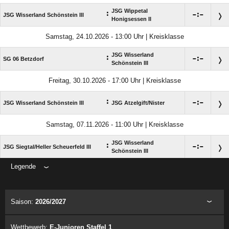
JSG Wippetal
:

:

JSG Wisserland Schönstein III
Honigsessen II
Samstag, 24.10.2026 - 13:00 Uhr | Kreisklasse
JSG Wisserland
:

:

SG 06 Betzdorf
Schönstein III
Freitag, 30.10.2026 - 17:00 Uhr | Kreisklasse
:

:

JSG Wisserland Schönstein III
JSG Atzelgift/​Nister
Samstag, 07.11.2026 - 11:00 Uhr | Kreisklasse
JSG Wisserland
:

:

JSG Siegtal/​Heller Scheuerfeld III
Schönstein III
Legende
ANZEIGE
Saison:
2026/2027
Wettbewerb:
E-Junioren Staffel 1