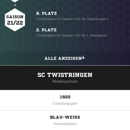
6. PLATZ
SAISON
1.Kreisklasse / D-Junioren U12 7er Quali Gruppe 1
21/22
2. PLATZ
1.Kreisklasse / D-Junioren U12 7er 1. Kreisklasse
ALLE ANZEIGEN
SC TWISTRINGEN
Niedersachsen
1920
Gründungsjahr
BLAU-WEISS
Vereinsfarben