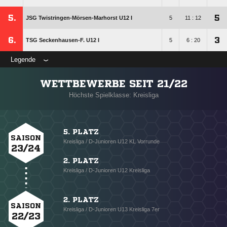
5.
5
JSG Twistringen-Mörsen-Marhorst U12 I
5
11 : 12
6.
3
TSG Seckenhausen-F. U12 I
5
6 : 20
Legende
WETTBEWERBE SEIT 21/22
Höchste Spielklasse: Kreisliga
5. PLATZ
SAISON
Kreisliga / D-Junioren U12 KL Vorrunde
23/24
2. PLATZ
Kreisliga / D-Junioren U12 Kreisliga
2. PLATZ
SAISON
Kreisliga / D-Junioren U13 Kreisliga 7er
22/23