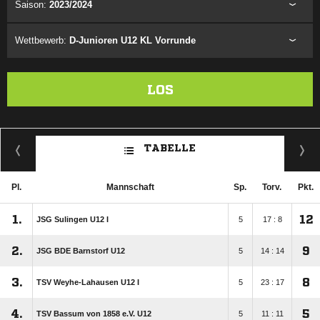
Saison:
2023/2024
Wettbewerb:
D-Junioren U12 KL Vorrunde
LOS
TABELLE
Pl.
Mannschaft
Sp.
Torv.
Pkt.
1.
12
JSG Sulingen U12 I
5
17 : 8
2.
9
JSG BDE Barnstorf U12
5
14 : 14
3.
8
TSV Weyhe-Lahausen U12 I
5
23 : 17
4.
5
TSV Bassum von 1858 e.V. U12
5
11 : 11