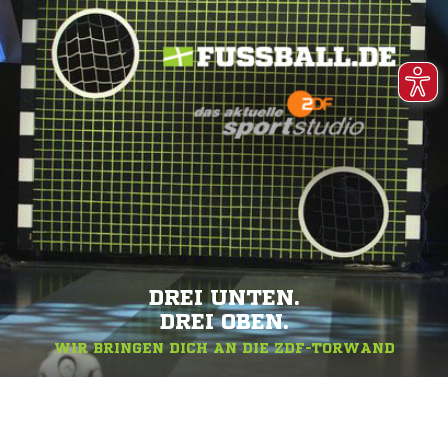
DREI UNTEN.
DREI OBEN.
WIR BRINGEN DICH AN DIE ZDF-TORWAND