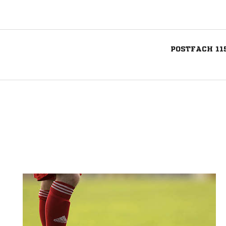
POSTFACH 11
Nachricht an TSV Wachtendonk-Wank