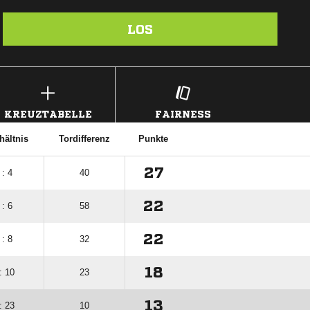
LOS
KREUZTABELLE
FAIRNESS
hältnis
Tordifferenz
Punkte
27
 : 4
40
22
 : 6
58
22
 : 8
32
18
: 10
23
13
: 23
10