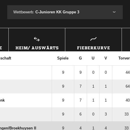
Wettbewerb:
C-Junioren KK Gruppe 3
E
HEIM/ AUSWÄRTS
FIEBERKURVE
schaft
Spiele
G
U
V
Torver
9
9
0
0
44
9
7
1
1
64
onk
9
7
1
1
40
9
6
0
3
33 
gen/​Broekhuysen II
9
4
1
4
33 