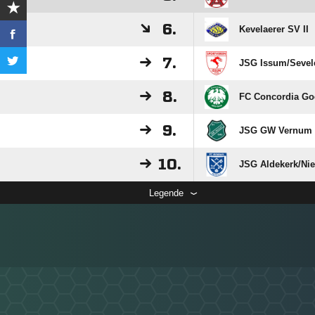
6.
Kevelaerer SV II
7.
JSG Issum/​Sevele
8.
FC Concordia Goc
9.
JSG GW Vernum /
10.
JSG Aldekerk/​Nieu
Legende