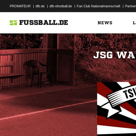
PROMATEUR
|
dfb.de
|
dfb-efootball.de
|
Fan Club Nationalmannschaft
|
Partner
FUSSBALL.DE
NEWS
L
JSG WA