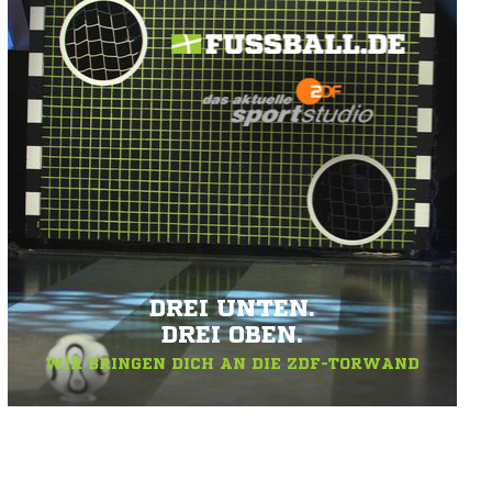
DREI UNTEN.
DREI OBEN.
WIR BRINGEN DICH AN DIE ZDF-TORWAND