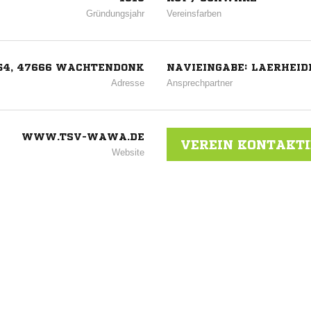
Gründungsjahr
Vereinsfarben
54, 47666 WACHTENDONK
NAVIEINGABE: LAERHEID
Adresse
Ansprechpartner
WWW.TSV-WAWA.DE
VEREIN KONTAKT
Website
um 1910
ANZEIGE