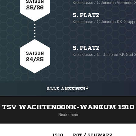
SAISON
Kreisklasse / C-Junioren Vorrunde G
25/26
5. PLATZ
Kreisklasse / C-Junioren KK Gruppe
5. PLATZ
SAISON
Kreisklasse / C.- Junioren KK Süd 
24/25
ALLE ANZEIGEN
TSV WACHTENDONK-WANKUM 1910
Niederrhein
1910
ROT / SCHWARZ