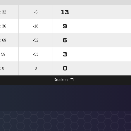
13
: 32
-5
9
: 36
-18
6
: 69
-52
3
: 59
-53
0
: 0
0
Drucken