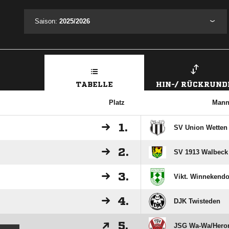
Saison:
2025/2026
TABELLE
HIN-/ RÜCKRUND
Platz
Mann
1.
SV Union Wetten
2.
SV 1913 Walbeck
3.
Vikt. Winnekend
4.
DJK Twisteden
5.
JSG Wa-Wa/​Heron