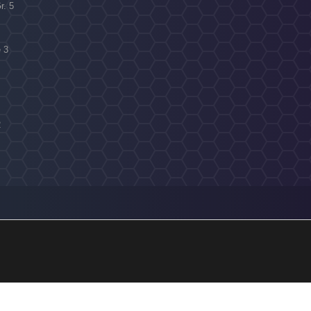
r. 5
 3
2