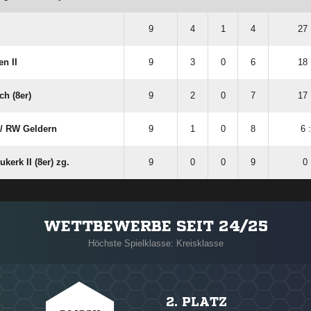
9
4
1
4
27 
n II
9
3
0
6
18 
h (8er)
9
2
0
7
17 
​ RW Geldern
9
1
0
8
6 
kerk II (8er) zg.
9
0
0
9
0 
WETTBEWERBE SEIT 24/25
Höchste Spielklasse: Kreisklasse
2. PLATZ