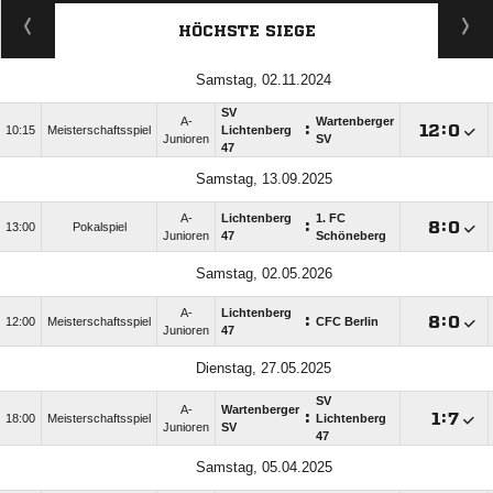
HÖCHSTE SIEGE
Samstag, 02.11.2024
SV
A-
Wartenberger
:

:

10:15
Meisterschaftsspiel
Lichtenberg
Junioren
SV
47
Samstag, 13.09.2025
A-
Lichtenberg
1. FC
:

:

13:00
Pokalspiel
Junioren
47
Schöneberg
Samstag, 02.05.2026
A-
Lichtenberg
:

:

12:00
Meisterschaftsspiel
CFC Berlin
Junioren
47
Dienstag, 27.05.2025
SV
A-
Wartenberger
:

:

18:00
Meisterschaftsspiel
Lichtenberg
Junioren
SV
47
Samstag, 05.04.2025