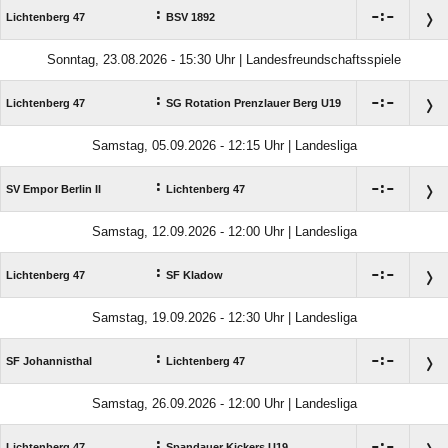
:

:

Lichtenberg 47
BSV 1892
Sonntag, 23.08.2026 - 15:30 Uhr | Landesfreundschaftsspiele
:

:

Lichtenberg 47
SG Rotation Prenzlauer Berg U19
Samstag, 05.09.2026 - 12:15 Uhr | Landesliga
:

:

SV Empor Berlin II
Lichtenberg 47
Samstag, 12.09.2026 - 12:00 Uhr | Landesliga
:

:

Lichtenberg 47
SF Kladow
Samstag, 19.09.2026 - 12:30 Uhr | Landesliga
:

:

SF Johannisthal
Lichtenberg 47
Samstag, 26.09.2026 - 12:00 Uhr | Landesliga
:

:

Lichtenberg 47
Spandauer Kickers U19