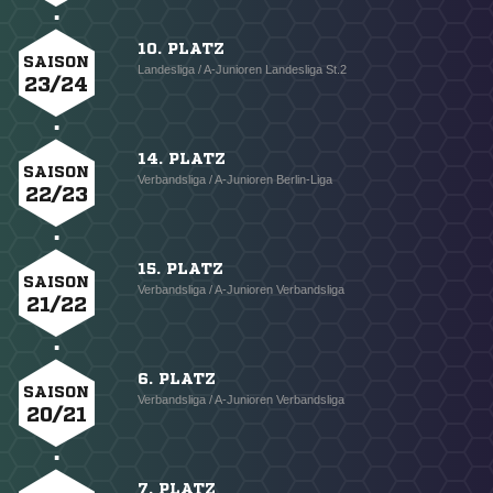
10. PLATZ
SAISON
Landesliga / A-Junioren Landesliga St.2
23/24
14. PLATZ
SAISON
Verbandsliga / A-Junioren Berlin-Liga
22/23
15. PLATZ
SAISON
Verbandsliga / A-Junioren Verbandsliga
21/22
6. PLATZ
SAISON
Verbandsliga / A-Junioren Verbandsliga
20/21
7. PLATZ