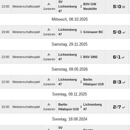
SV
A-
BSV GW
:

:

13:00
Meisterschaftsspiel
Lichtenberg
W
Junioren
Neukölln
47
Mittwoch, 08.10.2025
A-
Lichtenberg
:

:

19:00
Meisterschaftsspiel
Grünauer BC
Junioren
47
Samstag, 29.11.2025
A-
Lichtenberg
:

:

13:00
Meisterschaftsspiel
BSV 1892
Junioren
47
Samstag, 09.05.2026
A-
Lichtenberg
Berlin
:

:

12:00
Meisterschaftsspiel
Junioren
47
Hilalspor U19
Sonntag, 09.11.2025
A-
Berlin
Lichtenberg
:

:

15:00
Meisterschaftsspiel
Junioren
Hilalspor U19
47
Sonntag, 18.08.2024
SV