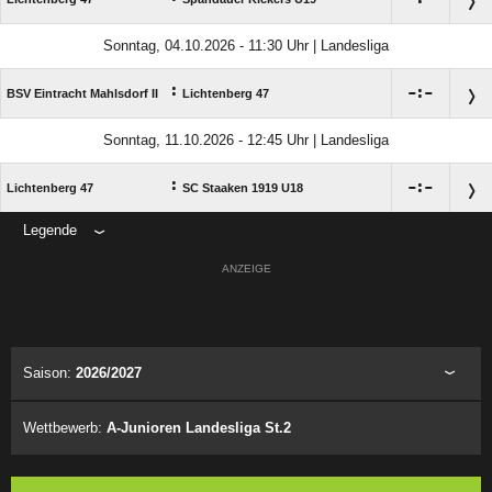
Sonntag, 04.10.2026 - 11:30 Uhr | Landesliga
:

:

BSV Eintracht Mahlsdorf II
Lichtenberg 47
Sonntag, 11.10.2026 - 12:45 Uhr | Landesliga
:

:

Lichtenberg 47
SC Staaken 1919 U18
Legende
ANZEIGE
Saison:
2026/2027
Wettbewerb:
A-Junioren Landesliga St.2