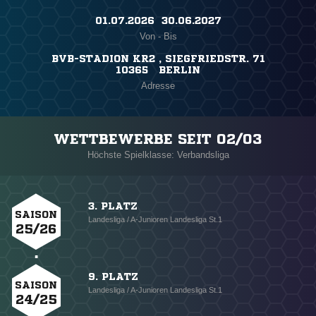
01.07.2026 ​ 30.06.2027
Von - Bis
BVB-STADION KR2 , SIEGFRIEDSTR. 71
10365 BERLIN
Adresse
WETTBEWERBE SEIT 02/03
Höchste Spielklasse: Verbandsliga
3. PLATZ
SAISON
Landesliga / A-Junioren Landesliga St.1
25/26
9. PLATZ
SAISON
Landesliga / A-Junioren Landesliga St.1
24/25