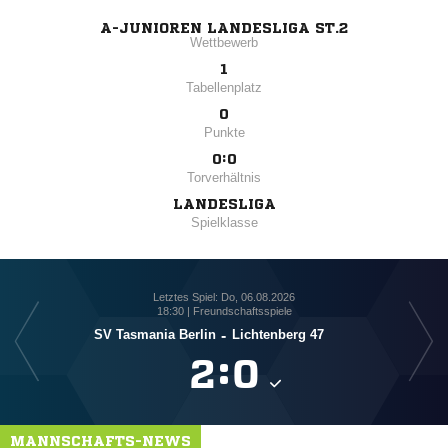
A-JUNIOREN LANDESLIGA ST.2
Wettbewerb
1
Tabellenplatz
0
Punkte
0:0
Torverhältnis
LANDESLIGA
Spielklasse
Letztes Spiel: Do, 06.08.2026
18:30 | Freundschaftsspiele
SV Tasmania Berlin
-
Lichtenberg 47

:

MANNSCHAFTS-NEWS