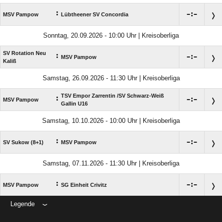
:

:

MSV Pampow
Lübtheener SV Concordia
Sonntag, 20.09.2026 - 10:00 Uhr | Kreisoberliga
SV Rotation Neu
:

:

MSV Pampow
Kaliß
Samstag, 26.09.2026 - 11:30 Uhr | Kreisoberliga
TSV Empor Zarrentin /​SV Schwarz-Weiß
:

:

MSV Pampow
Gallin U16
Samstag, 10.10.2026 - 10:00 Uhr | Kreisoberliga
:

:

SV Sukow (8+1)
MSV Pampow
Samstag, 07.11.2026 - 11:30 Uhr | Kreisoberliga
:

:

MSV Pampow
SG Einheit Crivitz
Legende
ANZEIGE