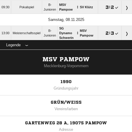
B-
MSV
:

:

09:30
Pokalspiel
SV Klütz
Junioren
Pampow
Samstag, 08.11.2025
SG
B-
MSV
:

:

13:00
Meisterschaftsspiel
Dynamo
Junioren
Pampow
Schwerin
Legende
MSV PAMPOW
Mecklenburg-Vorpommern
1990
Gründungsjahr
GRÜN/WEISS
Vereinsfarben
GARTENWEG 28 A, 19075 PAMPOW
Adresse