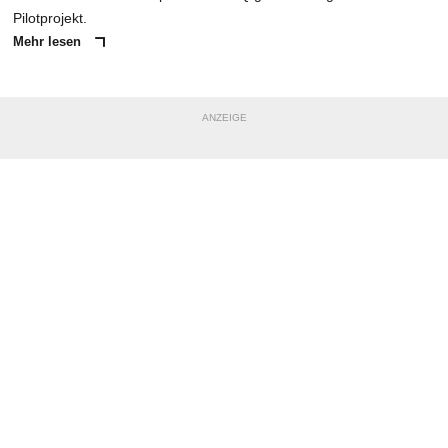
Pilotprojekt.
Mehr lesen
ANZEIGE
NACHRICHT SENDEN
* Pflichtfelder