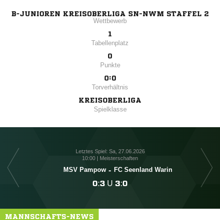
B-JUNIOREN KREISOBERLIGA SN-NWM STAFFEL 2
Wettbewerb
1
Tabellenplatz
0
Punkte
0:0
Torverhältnis
KREISOBERLIGA
Spielklasse
Letztes Spiel: Sa, 27.06.2026
10:00 | Meisterschaften
MSV Pampow
-
FC Seenland Warin

:

U

:

MANNSCHAFTS-NEWS