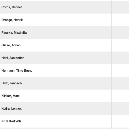
 
 
 
 
 
  
 
 
 
  