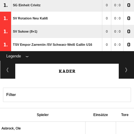
1.
0
SG Einheit Crivitz
0
0 : 0
1.
0
SV Rotation Neu Kaliß
0
0 : 0
1.
0
SV Sukow (8+1)
0
0 : 0
1.
0
TSV Empor Zarrentin /​SV Schwarz-Weiß Gallin U16
0
0 : 0
Legende
KADER
Filter
Spieler
Einsätze
Tore
 