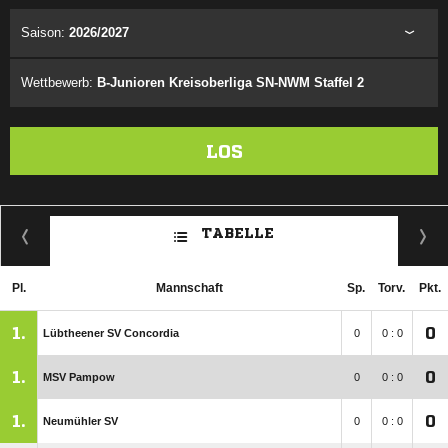
Saison:
2026/2027
Wettbewerb:
B-Junioren Kreisoberliga SN-NWM Staffel 2
LOS
TABELLE
Pl.
Mannschaft
Sp.
Torv.
Pkt.
1.
0
Lübtheener SV Concordia
0
0 : 0
1.
0
MSV Pampow
0
0 : 0
1.
0
Neumühler SV
0
0 : 0