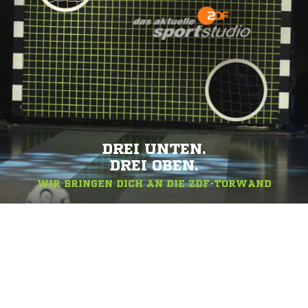
DREI UNTEN.
DREI OBEN.
WIR BRINGEN DICH AN DIE ZDF-TORWAND