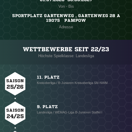
Von - Bis
SPORTPLATZ GARTENWEG , GARTENWEG 28 A
19075 PAMPOW
Adresse
WETTBEWERBE SEIT 22/23
Höchste Spielklasse: Landesliga
11. PLATZ
SAISON
Kreisoberliga / B-Junioren Kreisoberliga SN-NWM
25/26
9. PLATZ
SAISON
Landesliga / WEMAG-Liga B-Junioren Staffel I
24/25