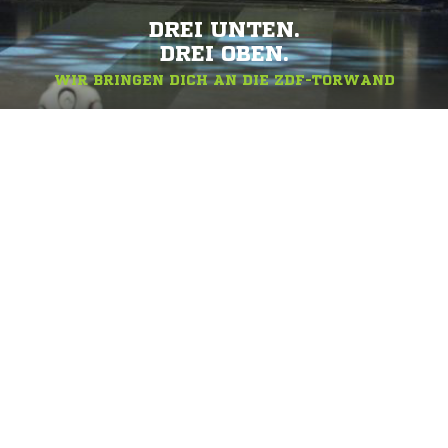
DREI UNTEN.
DREI OBEN.
WIR BRINGEN DICH AN DIE ZDF-TORWAND