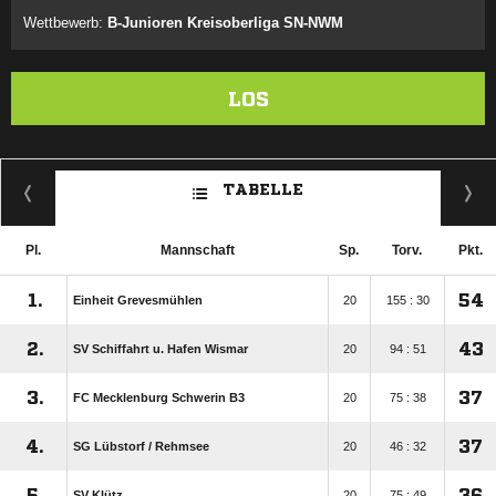
Wettbewerb:
B-Junioren Kreisoberliga SN-NWM
LOS
TABELLE
Pl.
Mannschaft
Sp.
Torv.
Pkt.
1.
54
Einheit Grevesmühlen
20
155 : 30
2.
43
SV Schiffahrt u. Hafen Wismar
20
94 : 51
3.
37
FC Mecklenburg Schwerin B3
20
75 : 38
4.
37
SG Lübstorf /​ Rehmsee
20
46 : 32
5.
36
SV Klütz
20
75 : 49