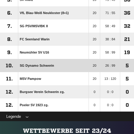
6.
36
VfL Blau-Weiß Neukloster (8+1)
20
71 : 55
7.
32
SG PSV/​MSV/​BK II
20
58 : 49
8.
21
FC Seenland Warin
20
38 : 84
9.
19
Neumühler SV U16
20
58 : 99
10.
5
SG Dynamo Schwerin
20
26 : 99
11.
5
MSV Pampow
20
13 : 120
12.
0
Burgsee Verein Schwerin zg.
0
0 : 0
12.
0
Poeler SV 1923 zg.
0
0 : 0
Legende
WETTBEWERBE SEIT 23/24