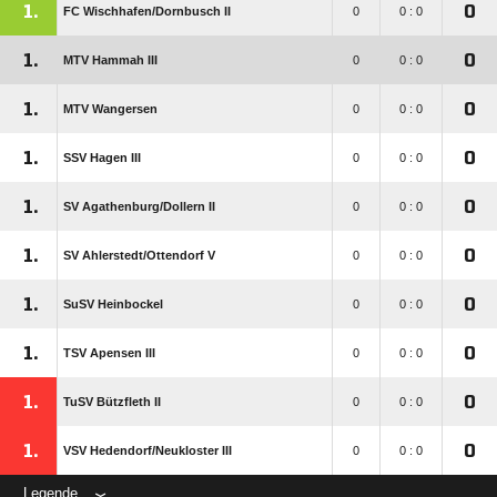
1.
0
FC Wischhafen/​Dornbusch II
0
0 : 0
1.
0
MTV Hammah III
0
0 : 0
1.
0
MTV Wangersen
0
0 : 0
1.
0
SSV Hagen III
0
0 : 0
1.
0
SV Agathenburg/​Dollern II
0
0 : 0
1.
0
SV Ahlerstedt/​Ottendorf V
0
0 : 0
1.
0
SuSV Heinbockel
0
0 : 0
1.
0
TSV Apensen III
0
0 : 0
1.
0
TuSV Bützfleth II
0
0 : 0
1.
0
VSV Hedendorf/​Neukloster III
0
0 : 0
Legende