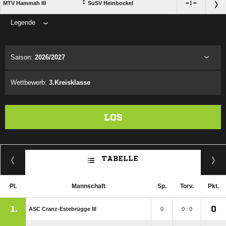
:

:

MTV Hammah III
SuSV Heinbockel
Legende
ANZEIGE
Saison:
2026/2027
Wettbewerb:
3.Kreisklasse
LOS
TABELLE
Pl.
Mannschaft
Sp.
Torv.
Pkt.
1.
0
ASC Cranz-Estebrügge III
0
0 : 0