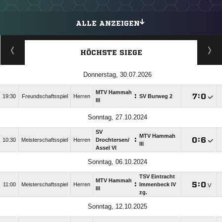
ALLE ANZEIGEN
HÖCHSTE SIEGE
Donnerstag, 30.07.2026
MTV Hammah
:

:

19:30
Freundschaftsspiel
Herren
SV Burweg 2
III
Sonntag, 27.10.2024
SV
MTV Hammah
:

:

10:30
Meisterschaftsspiel
Herren
Drochtersen/​
III
Assel VI
Sonntag, 06.10.2024
TSV Eintracht
MTV Hammah
:

:

11:00
Meisterschaftsspiel
Herren
Immenbeck IV
V
III
zg.
Sonntag, 12.10.2025