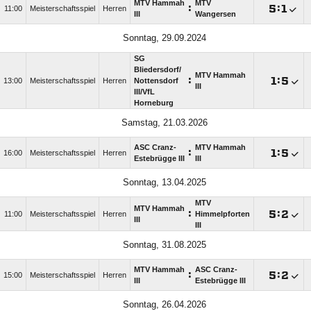
MTV Hammah
MTV
:

:

11:00
Meisterschaftsspiel
Herren
III
Wangersen
Sonntag, 29.09.2024
SG
Bliedersdorf/​
MTV Hammah
:

:

13:00
Meisterschaftsspiel
Herren
Nottensdorf
III
III/​VfL
Horneburg
Samstag, 21.03.2026
ASC Cranz-
MTV Hammah
:

:

16:00
Meisterschaftsspiel
Herren
Estebrügge III
III
Sonntag, 13.04.2025
MTV
MTV Hammah
:

:

11:00
Meisterschaftsspiel
Herren
Himmelpforten
III
III
Sonntag, 31.08.2025
MTV Hammah
ASC Cranz-
:

:

15:00
Meisterschaftsspiel
Herren
III
Estebrügge III
Sonntag, 26.04.2026