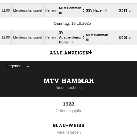
MTV Hammah
:

:

11:00
Meisterschaftsspiel
Herren
SSV Hagen III
III
Sonntag, 19.10.2025
SV
MTV Hammah
:

:

12:00
Meisterschaftsspiel
Herren
Agathenburg/​
III
Dollern II
ALLE ANZEIGEN
Legende
MTV HAMMAH
Niedersachsen
1922
Gründungsjahr
BLAU-WEISS
Vereinsfarben